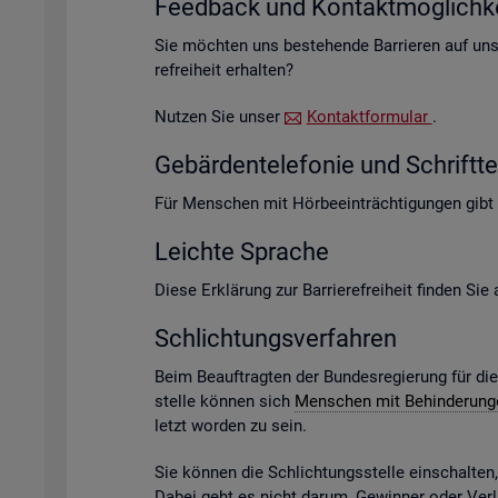
Feed­back und Kon­takt­mög­lich­ke
Sie möch­ten uns be­stehen­de Bar­rie­ren auf un­s
re­frei­heit er­hal­ten?
Nut­zen Sie unser
Kon­takt­for­mu­lar
.
Ge­bär­den­te­le­fo­nie und Schrift­te­
Für Men­schen mit Hör­be­ein­träch­ti­gun­gen gibt
Leich­te Spra­che
Diese Er­klä­rung zur Bar­rie­re­frei­heit fin­den Si
Schlich­tungs­ver­fah­ren
Beim Be­auf­trag­ten der Bun­des­re­gie­rung für di
stel­le kön­nen sich
Men­schen mit Be­hin­de­run­
letzt wor­den zu sein.
Sie kön­nen die Schlich­tungs­stel­le ein­schal­te
Dabei geht es nicht darum, Ge­win­ner oder Ver­lie