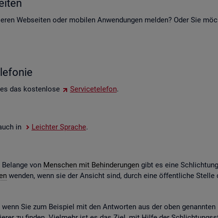
i­ten
e­ren Web­sei­ten oder mo­bi­len An­wen­dun­gen mel­den? Oder Sie möch­t
le­fo­nie
 es das kos­ten­lo­se
Ser­vice­te­le­fon
.
e auch in
Leich­ter Spra­che
.
e Be­lan­ge von
Men­schen mit Be­hin­de­run­gen
gibt es eine Schlich­tun
gen
wen­den, wenn sie der An­sicht sind, durch eine öf­fent­li­che Stel
n, wenn Sie zum Bei­spiel mit den Ant­wor­ten aus der oben ge­nann­ten Ko
­rer zu fin­den. Viel­mehr ist es das Ziel, mit Hilfe der Schlich­tungs­st