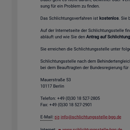
sung für ein Pro­blem zu fin­den.
Das Schlich­tungs­ver­fah­ren ist
kos­ten­los
. Sie
Auf der In­ter­net­sei­te der Schlich­tungs­stel­le 
ab­läuft und wie Sie den
An­trag auf Schlich­tung
Sie er­rei­chen die Schlich­tungs­stel­le unter fol­
Schlich­tungs­stel­le nach dem Be­hin­der­ten­gleich
bei dem Be­auf­trag­ten der Bun­des­re­gie­rung für
Mau­er­stra­ße 53
10117 Ber­lin
Te­le­fon: +49 (0)30 18 527-2805
Fax: +49 (0)30 18 527-2901
E-Mail
:
info@​sch​lich​tung​sste​lle-​bgg.​de
In­ter­net:
www.​sch​lich​tung​sste​lle-​bgg.​de