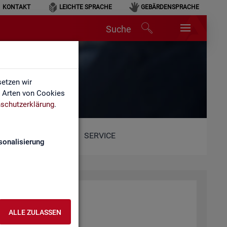
KONTAKT
LEICHTE SPRACHE
GEBÄRDENSPRACHE
Suche
etzen wir
e Arten von Cookies
schutzerklärung
.
SERVICE
sonalisierung
ALLE ZULASSEN
ent­lich­ten Web­sei­ten.