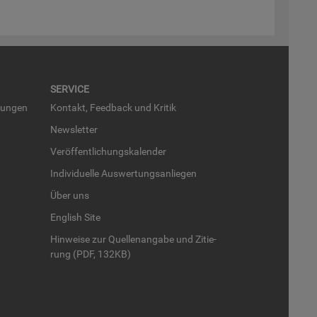
SER­VICE
run­gen
Kon­takt, Feed­back und Kri­tik
News­let­ter
Ver­öf­fent­li­chungs­ka­len­der
In­di­vi­du­el­le Aus­wer­tungs­an­lie­gen
Über uns
English Site
Hin­wei­se zur Quel­len­an­ga­be und Zi­tie­
rung (PDF, 132KB)