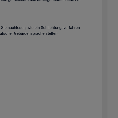
n Sie nach­le­sen, wie ein Schlich­tungs­ver­fah­ren
t­scher Ge­bär­den­spra­che stel­len.