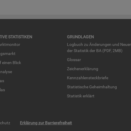
TI­VE STA­TIS­TI­KEN
GRUND­LA­GEN
rkt­mo­ni­tor
Log­buch zu Än­de­run­gen und Neue­
der Sta­tis­tik der BA (PDF, 2MB)
ngs­markt
Glos­sar
uf einen Blick
Zei­chen­er­klä­rung
na­ly­se
Kenn­zah­len­steck­brie­fe
­las
Sta­tis­ti­sche Ge­heim­hal­tung
­las
Sta­tis­tik er­klärt
schutz
Erklärung zur Barrierefreiheit