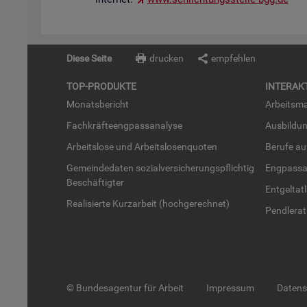
Diese Seite
drucken
empfehlen
TOP-PRO­DUK­TE
IN­TER­AK­
Mo­nats­be­richt
Ar­beits­ma
Fach­kräf­te­eng­pass­ana­ly­se
Aus­bil­du
Ar­beits­lo­se und Ar­beits­lo­sen­quo­ten
Be­ru­fe a
Ge­mein­de­da­ten so­zi­al­ver­si­che­rungs­pflich­tig
Eng­pass­a
Be­schäf­tig­ter
Ent­gel­t­at
Rea­li­sier­te Kurz­ar­beit (hoch­ge­rech­net)
Pend­ler­at
© Bundesagentur für Arbeit
Impressum
Daten