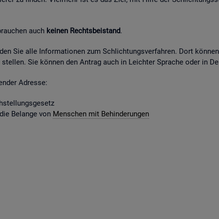
 brau­chen auch
kei­nen Rechts­bei­stand
.
fin­den Sie alle In­for­ma­tio­nen zum Schlich­tungs­ver­fah­ren. Dort kön­ne
stel­len. Sie kön­nen den An­trag auch in Leich­ter Spra­che oder in Deu
gen­der Adres­se:
­stel­lungs­ge­setz
 die Be­lan­ge von
Men­schen mit Be­hin­de­run­gen