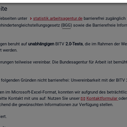
i­te
Web­sei­ten unter
sta­tis­tik.ar­beits­agen­tur.de
bar­rie­re­frei zu­gäng­lic
hin­der­ten­gleich­stel­lungs­ge­setz (
BGG
) sowie die Bar­rie­re­freie In­for
n­gen be­ruht auf
un­ab­hän­gi­gen
BITV
2.0-Tests
, die im Rah­men der Wei­t
hrt wer­den.
un­gen teil­wei­se ver­ein­bar. Die Bun­des­agen­tur für Ar­beit ist be­müht
fol­gen­den Grün­den nicht bar­rie­re­frei: Un­ver­ein­bar­keit mit der BITV 
­en im Mi­cro­soft-Excel-For­mat, konn­ten wir auf­grund des be­trächt­li­c
 bitte Kon­takt mit uns auf: Nut­zen Sie unser
Kon­takt­for­mu­lar
oder
hend die ge­wünsch­ten In­for­ma­tio­nen zur Ver­fü­gung stel­len.
ert.