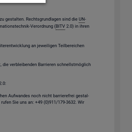
h zu ge­stal­ten. Rechts­grund­la­gen sind die
UN
-
­ma­ti­ons­tech­nik-Ver­ord­nung (
BITV
2.0) in ihren
er­ent­wick­lung an je­wei­li­gen Teil­be­rei­chen
, die ver­blei­ben­den Bar­rie­ren schnellst­mög­lich
2.0:
hen Auf­wan­des noch nicht bar­rie­re­frei ge­stal­
 rufen Sie uns an: +49 (0)911/179-3632. Wir