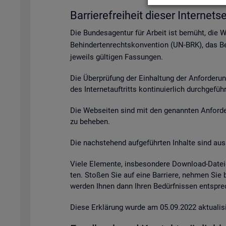
Bar­rie­re­frei­heit die­ser In­ter­net­se
Die Bun­des­agen­tur für Ar­beit ist be­müht, die 
Be­hin­der­ten­rechts­kon­ven­ti­on (UN-BRK), das Be­
je­weils gül­ti­gen Fas­sun­gen.
Die Über­prü­fung der Ein­hal­tung der An­for­de­ru
des In­ter­net­auf­tritts kon­ti­nu­ier­lich durch­ge­fü
Die Web­sei­ten sind mit den ge­nann­ten An­for­de­r
zu be­he­ben.
Die nach­ste­hend auf­ge­führ­ten In­hal­te sind aus 
Viele Ele­men­te, ins­be­son­de­re Down­load-Da­tei
ten. Sto­ßen Sie auf eine Bar­rie­re, neh­men Sie
wer­den Ihnen dann Ihren Be­dürf­nis­sen ent­spre­c
Diese Er­klä­rung wurde am 05.09.2022 ak­tua­li­si