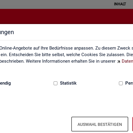
INHALT
lungen
Erklärung zur Barrierefreiheit
Online-Angebote auf Ihre Bedürfnisse anpassen. Zu diesem Zweck s
in. Entscheiden Sie bitte selbst, welche Cookies Sie zulassen. Di
eschrieben. Weitere Informationen erhalten Sie in unserer
Daten
:
GRUNDLAGEN
endig
Statistik
Per
Er­klä­rung zur Bar­rie­re­frei­heit
AUSWAHL BESTÄTIGEN
r­rie­re­frei­heit gilt für die unter
sta­tis­tik.ar­beits­agen­tur.de
ver­öf­f