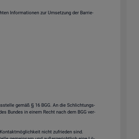
en In­for­ma­tio­nen zur Um­set­zung der Bar­rie­
gs­stel­le gemäß § 16 BGG. An die Schlich­tungs­
­le des Bun­des in einem Recht nach dem BGG ver­
n­takt­mög­lich­keit nicht zu­frie­den sind.
el­le ge­mein­sam und au­ßer­ge­richt­lich eine Lö­