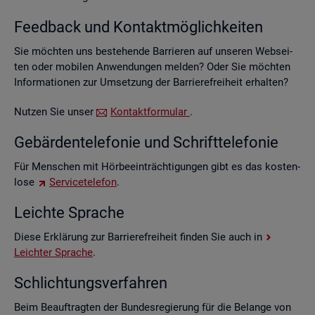
Feed­back und Kon­takt­mög­lich­kei­ten
Sie möch­ten uns be­stehen­de Bar­rie­ren auf un­se­ren Web­sei­
ten oder mo­bi­len An­wen­dun­gen mel­den? Oder Sie möch­ten
In­for­ma­tio­nen zur Um­set­zung der Bar­rie­re­frei­heit er­hal­ten?
Nut­zen Sie unser
Kon­takt­for­mu­lar
.
Ge­bär­den­te­le­fo­nie und Schrift­te­le­fo­nie
Für Men­schen mit Hör­be­ein­träch­ti­gun­gen gibt es das kos­ten­
lo­se
Ser­vice­te­le­fon
.
Leich­te Spra­che
Diese Er­klä­rung zur Bar­rie­re­frei­heit fin­den Sie auch in
Leich­ter Spra­che
.
Schlich­tungs­ver­fah­ren
Beim Be­auf­trag­ten der Bun­des­re­gie­rung für die Be­lan­ge von