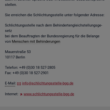
stel­len.
Sie er­rei­chen die Schlich­tungs­stel­le unter fol­gen­der Adres­se:
Schlich­tungs­stel­le nach dem Be­hin­der­ten­gleich­stel­lungs­ge­
setz
bei dem Be­auf­trag­ten der Bun­des­re­gie­rung für die Be­lan­ge
von
Men­schen mit Be­hin­de­run­gen
Mau­er­stra­ße 53
10117 Ber­lin
Te­le­fon: +49 (0)30 18 527-2805
Fax: +49 (0)30 18 527-2901
E-Mail
:
info@​sch​lich​tung​sste​lle-​bgg.​de
In­ter­net:
www.​sch​lich​tung​sste​lle-​bgg.​de