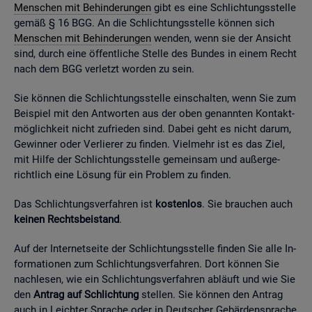
Men­schen mit Be­hin­de­run­gen
gibt es eine Schlich­tungs­stel­le
gemäß § 16 BGG. An die Schlich­tungs­stel­le kön­nen sich
Men­schen mit Be­hin­de­run­gen
wen­den, wenn sie der An­sicht
sind, durch eine öf­fent­li­che Stel­le des Bun­des in einem Recht
nach dem BGG ver­letzt wor­den zu sein.
Sie kön­nen die Schlich­tungs­stel­le ein­schal­ten, wenn Sie zum
Bei­spiel mit den Ant­wor­ten aus der oben ge­nann­ten Kon­takt­
mög­lich­keit nicht zu­frie­den sind. Dabei geht es nicht darum,
Ge­win­ner oder Ver­lie­rer zu fin­den. Viel­mehr ist es das Ziel,
mit Hilfe der Schlich­tungs­stel­le ge­mein­sam und au­ßer­ge­
richt­lich eine Lö­sung für ein Pro­blem zu fin­den.
Das Schlich­tungs­ver­fah­ren ist
kos­ten­los
. Sie brau­chen auch
kei­nen Rechts­bei­stand
.
Auf der In­ter­net­sei­te der Schlich­tungs­stel­le fin­den Sie alle In­
for­ma­tio­nen zum Schlich­tungs­ver­fah­ren. Dort kön­nen Sie
nach­le­sen, wie ein Schlich­tungs­ver­fah­ren ab­läuft und wie Sie
den
An­trag auf Schlich­tung
stel­len. Sie kön­nen den An­trag
auch in Leich­ter Spra­che oder in Deut­scher Ge­bär­den­spra­che