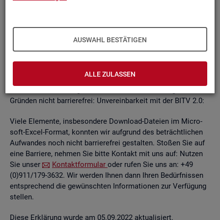
un­ab­hän­gi­gen
BITV
2.0-Tests
, die im Rah­men der Wei­ter­ent­
wick­lung an je­wei­li­gen Teil­be­rei­chen des In­ter­net­auf­tritts
kon­ti­nu­ier­lich durch­ge­führt wer­den.
AUSWAHL BESTÄTIGEN
Die Web­sei­ten sind mit den ge­nann­ten An­for­de­run­gen teil­
wei­se ver­ein­bar. Die Bun­des­agen­tur für Ar­beit ist be­müht, die
ver­blei­ben­den Bar­rie­ren schnellst­mög­lich zu be­he­ben.
ALLE ZULASSEN
Die nach­ste­hend auf­ge­führ­ten In­hal­te sind aus fol­gen­den
Grün­den nicht bar­rie­re­frei: Un­ver­ein­bar­keit mit der BITV 2.0:
Viele Ele­men­te, ins­be­son­de­re Down­load-Da­tei­en im Mi­cro­
soft-Excel-For­mat, konn­ten wir auf­grund des be­trächt­li­chen
Auf­wan­des noch nicht bar­rie­re­frei ge­stal­ten. Sto­ßen Sie auf
eine Bar­rie­re, neh­men Sie bitte Kon­takt mit uns auf: Nut­zen
Sie unser
Kon­takt­for­mu­lar
oder rufen Sie uns an: +49
(0)911/179-3632. Wir wer­den Ihnen dann Ihren Be­dürf­nis­sen
ent­spre­chend die ge­wünsch­ten In­for­ma­tio­nen zur Ver­fü­gung
stel­len.
Diese Er­klä­rung wurde am 05.09.2022 ak­tua­li­siert.