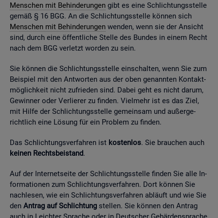
Men­schen mit Be­hin­de­run­gen
gibt es eine Schlich­tungs­stel­le
gemäß § 16 BGG. An die Schlich­tungs­stel­le kön­nen sich
Men­schen mit Be­hin­de­run­gen
wen­den, wenn sie der An­sicht
sind, durch eine öf­fent­li­che Stel­le des Bun­des in einem Recht
nach dem BGG ver­letzt wor­den zu sein.
Sie kön­nen die Schlich­tungs­stel­le ein­schal­ten, wenn Sie zum
Bei­spiel mit den Ant­wor­ten aus der oben ge­nann­ten Kon­takt­
mög­lich­keit nicht zu­frie­den sind. Dabei geht es nicht darum,
Ge­win­ner oder Ver­lie­rer zu fin­den. Viel­mehr ist es das Ziel,
mit Hilfe der Schlich­tungs­stel­le ge­mein­sam und au­ßer­ge­
richt­lich eine Lö­sung für ein Pro­blem zu fin­den.
Das Schlich­tungs­ver­fah­ren ist
kos­ten­los
. Sie brau­chen auch
kei­nen Rechts­bei­stand
.
Auf der In­ter­net­sei­te der Schlich­tungs­stel­le fin­den Sie alle In­
for­ma­tio­nen zum Schlich­tungs­ver­fah­ren. Dort kön­nen Sie
nach­le­sen, wie ein Schlich­tungs­ver­fah­ren ab­läuft und wie Sie
den
An­trag auf Schlich­tung
stel­len. Sie kön­nen den An­trag
auch in Leich­ter Spra­che oder in Deut­scher Ge­bär­den­spra­che