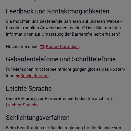
Feed­back und Kon­takt­mög­lich­kei­ten
Sie möch­ten uns be­stehen­de Bar­rie­ren auf un­se­ren Web­sei­
ten oder mo­bi­len An­wen­dun­gen mel­den? Oder Sie möch­ten
In­for­ma­tio­nen zur Um­set­zung der Bar­rie­re­frei­heit er­hal­ten?
Nut­zen Sie unser
Kon­takt­for­mu­lar
.
Ge­bär­den­te­le­fo­nie und Schrift­te­le­fo­nie
Für Men­schen mit Hör­be­ein­träch­ti­gun­gen gibt es das kos­ten­
lo­se
Ser­vice­te­le­fon
.
Leich­te Spra­che
Diese Er­klä­rung zur Bar­rie­re­frei­heit fin­den Sie auch in
Leich­ter Spra­che
.
Schlich­tungs­ver­fah­ren
Beim Be­auf­trag­ten der Bun­des­re­gie­rung für die Be­lan­ge von