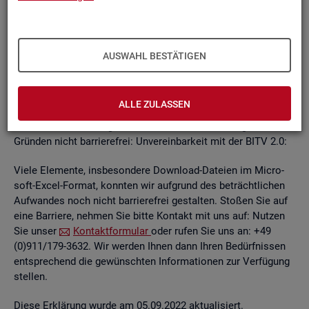
un­ab­hän­gi­gen
BITV
2.0-Tests
, die im Rah­men der Wei­ter­ent­
wick­lung an je­wei­li­gen Teil­be­rei­chen des In­ter­net­auf­tritts
kon­ti­nu­ier­lich durch­ge­führt wer­den.
AUSWAHL BESTÄTIGEN
Die Web­sei­ten sind mit den ge­nann­ten An­for­de­run­gen teil­
wei­se ver­ein­bar. Die Bun­des­agen­tur für Ar­beit ist be­müht, die
ver­blei­ben­den Bar­rie­ren schnellst­mög­lich zu be­he­ben.
ALLE ZULASSEN
Die nach­ste­hend auf­ge­führ­ten In­hal­te sind aus fol­gen­den
Grün­den nicht bar­rie­re­frei: Un­ver­ein­bar­keit mit der BITV 2.0:
Viele Ele­men­te, ins­be­son­de­re Down­load-Da­tei­en im Mi­cro­
soft-Excel-For­mat, konn­ten wir auf­grund des be­trächt­li­chen
Auf­wan­des noch nicht bar­rie­re­frei ge­stal­ten. Sto­ßen Sie auf
eine Bar­rie­re, neh­men Sie bitte Kon­takt mit uns auf: Nut­zen
Sie unser
Kon­takt­for­mu­lar
oder rufen Sie uns an: +49
(0)911/179-3632. Wir wer­den Ihnen dann Ihren Be­dürf­nis­sen
ent­spre­chend die ge­wünsch­ten In­for­ma­tio­nen zur Ver­fü­gung
stel­len.
Diese Er­klä­rung wurde am 05.09.2022 ak­tua­li­siert.