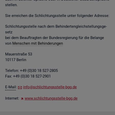
stel­len.
Sie er­rei­chen die Schlich­tungs­stel­le unter fol­gen­der Adres­se:
Schlich­tungs­stel­le nach dem Be­hin­der­ten­gleich­stel­lungs­ge­
setz
bei dem Be­auf­trag­ten der Bun­des­re­gie­rung für die Be­lan­ge
von
Men­schen mit Be­hin­de­run­gen
Mau­er­stra­ße 53
10117 Ber­lin
Te­le­fon: +49 (0)30 18 527-2805
Fax: +49 (0)30 18 527-2901
E-Mail
:
info@​sch​lich​tung​sste​lle-​bgg.​de
In­ter­net:
www.​sch​lich​tung​sste​lle-​bgg.​de