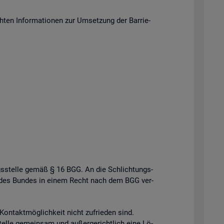
en In­for­ma­tio­nen zur Um­set­zung der Bar­rie­
gs­stel­le gemäß § 16 BGG. An die Schlich­tungs­
­le des Bun­des in einem Recht nach dem BGG ver­
n­takt­mög­lich­keit nicht zu­frie­den sind.
el­le ge­mein­sam und au­ßer­ge­richt­lich eine Lö­