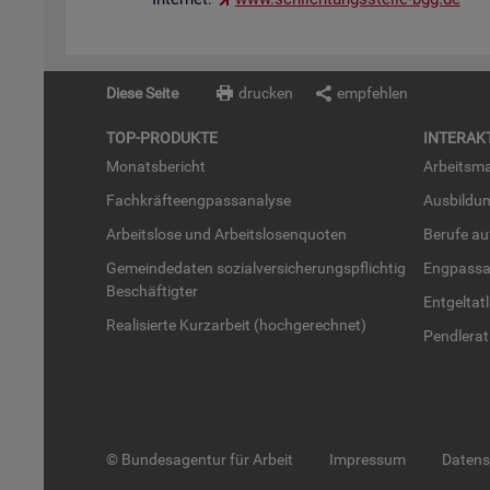
Diese Seite
drucken
empfehlen
TOP-PRO­DUK­TE
IN­TER­AK­
Mo­nats­be­richt
Ar­beits­ma
Fach­kräf­te­eng­pass­ana­ly­se
Aus­bil­du
Ar­beits­lo­se und Ar­beits­lo­sen­quo­ten
Be­ru­fe a
Ge­mein­de­da­ten so­zi­al­ver­si­che­rungs­pflich­tig
Eng­pass­a
Be­schäf­tig­ter
Ent­gel­t­at
Rea­li­sier­te Kurz­ar­beit (hoch­ge­rech­net)
Pend­ler­at
© Bundesagentur für Arbeit
Impressum
Daten