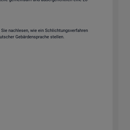
n Sie nach­le­sen, wie ein Schlich­tungs­ver­fah­ren
t­scher Ge­bär­den­spra­che stel­len.