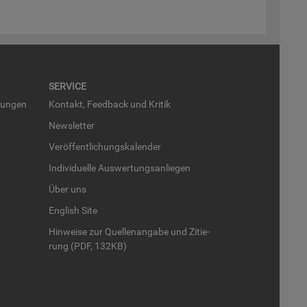
SER­VICE
run­gen
Kon­takt, Feed­back und Kri­tik
News­let­ter
Ver­öf­fent­li­chungs­ka­len­der
In­di­vi­du­el­le Aus­wer­tungs­an­lie­gen
Über uns
English Site
Hin­wei­se zur Quel­len­an­ga­be und Zi­tie­
rung (PDF, 132KB)