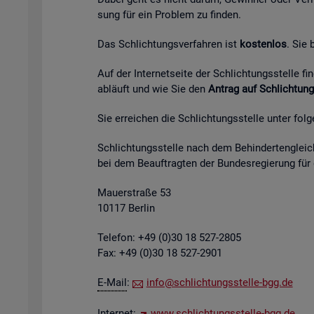
sung für ein Pro­blem zu fin­den.
Das Schlich­tungs­ver­fah­ren ist
kos­ten­los
. Sie
Auf der In­ter­net­sei­te der Schlich­tungs­stel­le 
ab­läuft und wie Sie den
An­trag auf Schlich­tung
Sie er­rei­chen die Schlich­tungs­stel­le unter fol­
Schlich­tungs­stel­le nach dem Be­hin­der­ten­gleich
bei dem Be­auf­trag­ten der Bun­des­re­gie­rung für
Mau­er­stra­ße 53
10117 Ber­lin
Te­le­fon: +49 (0)30 18 527-2805
Fax: +49 (0)30 18 527-2901
E-Mail
:
info@​sch​lich​tung​sste​lle-​bgg.​de
In­ter­net:
www.​sch​lich​tung​sste​lle-​bgg.​de