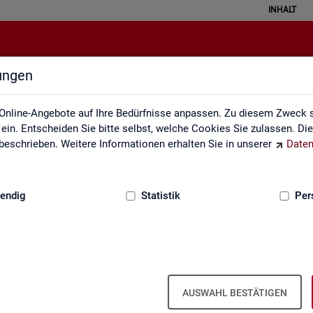
INHALT
lungen
Erklärung zur Barrierefreiheit
Online-Angebote auf Ihre Bedürfnisse anpassen. Zu diesem Zweck s
in. Entscheiden Sie bitte selbst, welche Cookies Sie zulassen. Di
eschrieben. Weitere Informationen erhalten Sie in unserer
Daten
:
GRUNDLAGEN
endig
Statistik
Per
Er­klä­rung zur Bar­rie­re­frei­heit
AUSWAHL BESTÄTIGEN
r­rie­re­frei­heit gilt für die unter
sta­tis­tik.ar­beits­agen­tur.de
ver­öf­f