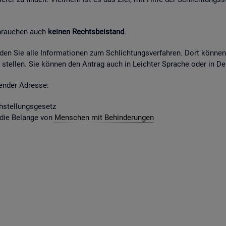
 brau­chen auch
kei­nen Rechts­bei­stand
.
fin­den Sie alle In­for­ma­tio­nen zum Schlich­tungs­ver­fah­ren. Dort kön­ne
stel­len. Sie kön­nen den An­trag auch in Leich­ter Spra­che oder in Deu
gen­der Adres­se:
­stel­lungs­ge­setz
 die Be­lan­ge von
Men­schen mit Be­hin­de­run­gen