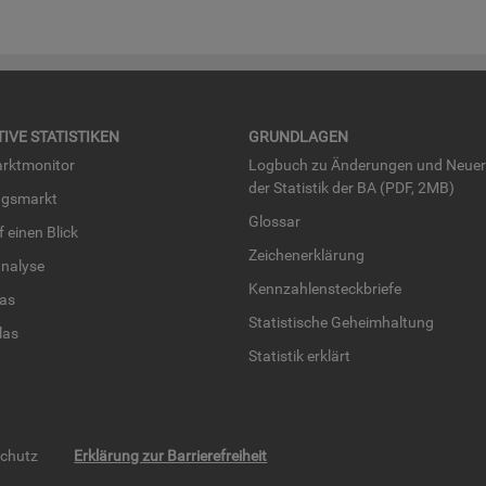
TI­VE STA­TIS­TI­KEN
GRUND­LA­GEN
rkt­mo­ni­tor
Log­buch zu Än­de­run­gen und Neue­
der Sta­tis­tik der BA (PDF, 2MB)
ngs­markt
Glos­sar
uf einen Blick
Zei­chen­er­klä­rung
na­ly­se
Kenn­zah­len­steck­brie­fe
­las
Sta­tis­ti­sche Ge­heim­hal­tung
­las
Sta­tis­tik er­klärt
schutz
Erklärung zur Barrierefreiheit