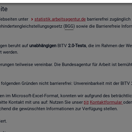
i­te
Web­sei­ten unter
sta­tis­tik.ar­beits­agen­tur.de
bar­rie­re­frei zu­gäng­lic
hin­der­ten­gleich­stel­lungs­ge­setz (
BGG
) sowie die Bar­rie­re­freie In­for
n­gen be­ruht auf
un­ab­hän­gi­gen
BITV
2.0-Tests
, die im Rah­men der Wei­t
hrt wer­den.
un­gen teil­wei­se ver­ein­bar. Die Bun­des­agen­tur für Ar­beit ist be­müht
fol­gen­den Grün­den nicht bar­rie­re­frei: Un­ver­ein­bar­keit mit der BITV 
­en im Mi­cro­soft-Excel-For­mat, konn­ten wir auf­grund des be­trächt­li­c
 bitte Kon­takt mit uns auf: Nut­zen Sie unser
Kon­takt­for­mu­lar
oder
hend die ge­wünsch­ten In­for­ma­tio­nen zur Ver­fü­gung stel­len.
ert.