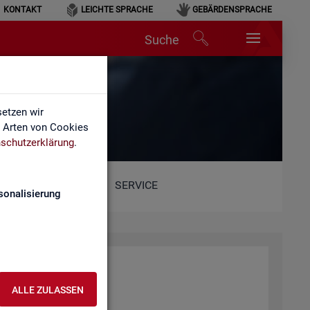
KONTAKT
LEICHTE SPRACHE
GEBÄRDENSPRACHE
Suche
etzen wir
e Arten von Cookies
schutzerklärung
.
SERVICE
sonalisierung
ALLE ZULASSEN
ent­lich­ten Web­sei­ten.