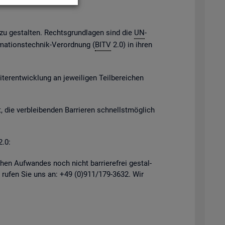
h zu ge­stal­ten. Rechts­grund­la­gen sind die
UN
-
­ma­ti­ons­tech­nik-Ver­ord­nung (
BITV
2.0) in ihren
er­ent­wick­lung an je­wei­li­gen Teil­be­rei­chen
, die ver­blei­ben­den Bar­rie­ren schnellst­mög­lich
2.0:
hen Auf­wan­des noch nicht bar­rie­re­frei ge­stal­
 rufen Sie uns an: +49 (0)911/179-3632. Wir