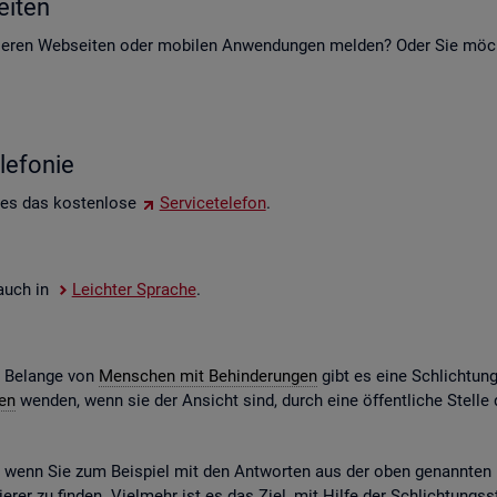
i­ten
e­ren Web­sei­ten oder mo­bi­len An­wen­dun­gen mel­den? Oder Sie möch­t
le­fo­nie
 es das kos­ten­lo­se
Ser­vice­te­le­fon
.
e auch in
Leich­ter Spra­che
.
e Be­lan­ge von
Men­schen mit Be­hin­de­run­gen
gibt es eine Schlich­tun
gen
wen­den, wenn sie der An­sicht sind, durch eine öf­fent­li­che Stel
n, wenn Sie zum Bei­spiel mit den Ant­wor­ten aus der oben ge­nann­ten Ko
­rer zu fin­den. Viel­mehr ist es das Ziel, mit Hilfe der Schlich­tungs­st