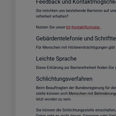
Feed­back und Kon­takt­mög­lich­ke
Sie möch­ten uns be­stehen­de Bar­rie­ren auf un­s
re­frei­heit er­hal­ten?
Nut­zen Sie unser
Kon­takt­for­mu­lar
.
Ge­bär­den­te­le­fo­nie und Schrift­te­
Für Men­schen mit Hör­be­ein­träch­ti­gun­gen gibt
Leich­te Spra­che
Diese Er­klä­rung zur Bar­rie­re­frei­heit fin­den Si
Schlich­tungs­ver­fah­ren
Beim Be­auf­trag­ten der Bun­des­re­gie­rung für di
stel­le kön­nen sich
Men­schen mit Be­hin­de­run­
letzt wor­den zu sein.
Sie kön­nen die Schlich­tungs­stel­le ein­schal­te
Dabei geht es nicht darum, Ge­win­ner oder Ver­lie