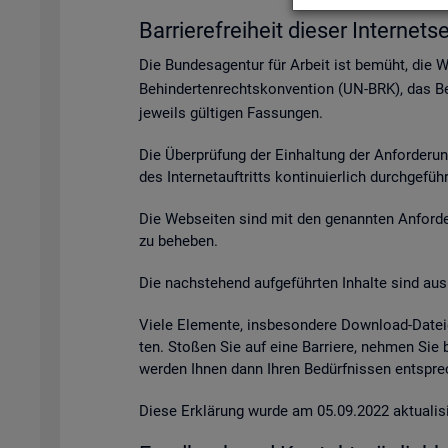
Bar­rie­re­frei­heit die­ser In­ter­net­se
Die Bun­des­agen­tur für Ar­beit ist be­müht, die 
Be­hin­der­ten­rechts­kon­ven­ti­on (UN-BRK), das Be­
je­weils gül­ti­gen Fas­sun­gen.
Die Über­prü­fung der Ein­hal­tung der An­for­de­ru
des In­ter­net­auf­tritts kon­ti­nu­ier­lich durch­ge­fü
Die Web­sei­ten sind mit den ge­nann­ten An­for­de­r
zu be­he­ben.
Die nach­ste­hend auf­ge­führ­ten In­hal­te sind aus 
Viele Ele­men­te, ins­be­son­de­re Down­load-Da­tei
ten. Sto­ßen Sie auf eine Bar­rie­re, neh­men Sie
wer­den Ihnen dann Ihren Be­dürf­nis­sen ent­spre­c
Diese Er­klä­rung wurde am 05.09.2022 ak­tua­li­si