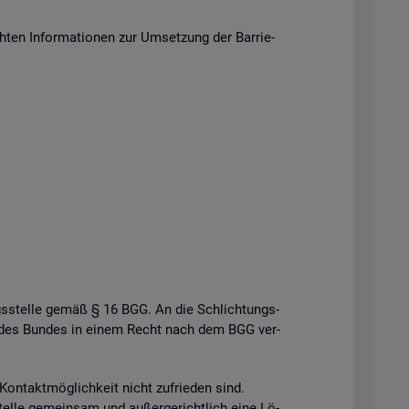
en In­for­ma­tio­nen zur Um­set­zung der Bar­rie­
gs­stel­le gemäß § 16 BGG. An die Schlich­tungs­
­le des Bun­des in einem Recht nach dem BGG ver­
n­takt­mög­lich­keit nicht zu­frie­den sind.
el­le ge­mein­sam und au­ßer­ge­richt­lich eine Lö­