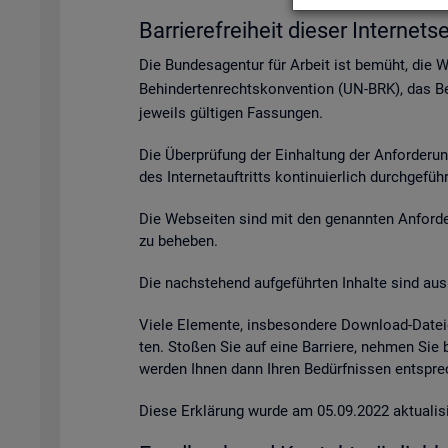
Bar­rie­re­frei­heit die­ser In­ter­net­se
Die Bun­des­agen­tur für Ar­beit ist be­müht, die 
Be­hin­der­ten­rechts­kon­ven­ti­on (UN-BRK), das Be­
je­weils gül­ti­gen Fas­sun­gen.
Die Über­prü­fung der Ein­hal­tung der An­for­de­ru
des In­ter­net­auf­tritts kon­ti­nu­ier­lich durch­ge­fü
Die Web­sei­ten sind mit den ge­nann­ten An­for­de­r
zu be­he­ben.
Die nach­ste­hend auf­ge­führ­ten In­hal­te sind aus 
Viele Ele­men­te, ins­be­son­de­re Down­load-Da­tei
ten. Sto­ßen Sie auf eine Bar­rie­re, neh­men Sie
wer­den Ihnen dann Ihren Be­dürf­nis­sen ent­spre­c
Diese Er­klä­rung wurde am 05.09.2022 ak­tua­li­si