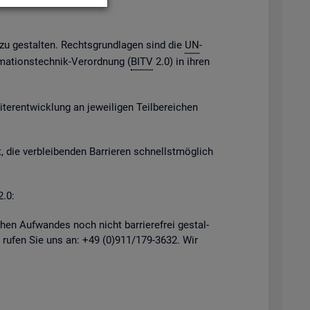
h zu ge­stal­ten. Rechts­grund­la­gen sind die
UN
-
­ma­ti­ons­tech­nik-Ver­ord­nung (
BITV
2.0) in ihren
er­ent­wick­lung an je­wei­li­gen Teil­be­rei­chen
, die ver­blei­ben­den Bar­rie­ren schnellst­mög­lich
2.0:
hen Auf­wan­des noch nicht bar­rie­re­frei ge­stal­
 rufen Sie uns an: +49 (0)911/179-3632. Wir