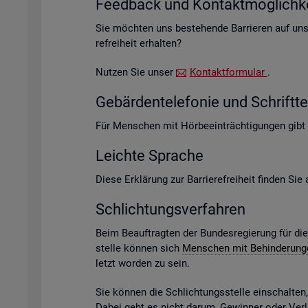
Feed­back und Kon­takt­mög­lich­ke
Sie möch­ten uns be­stehen­de Bar­rie­ren auf un­s
re­frei­heit er­hal­ten?
Nut­zen Sie unser
Kon­takt­for­mu­lar
.
Ge­bär­den­te­le­fo­nie und Schrift­te­
Für Men­schen mit Hör­be­ein­träch­ti­gun­gen gibt
Leich­te Spra­che
Diese Er­klä­rung zur Bar­rie­re­frei­heit fin­den Si
Schlich­tungs­ver­fah­ren
Beim Be­auf­trag­ten der Bun­des­re­gie­rung für di
stel­le kön­nen sich
Men­schen mit Be­hin­de­run­
letzt wor­den zu sein.
Sie kön­nen die Schlich­tungs­stel­le ein­schal­te
Dabei geht es nicht darum, Ge­win­ner oder Ver­lie