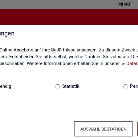
INHALT
lungen
Erklärung zur Barrierefreiheit
Online-Angebote auf Ihre Bedürfnisse anpassen. Zu diesem Zweck s
in. Entscheiden Sie bitte selbst, welche Cookies Sie zulassen. Di
eschrieben. Weitere Informationen erhalten Sie in unserer
Daten
:
GRUNDLAGEN
endig
Statistik
Per
Er­klä­rung zur Bar­rie­re­frei­heit
AUSWAHL BESTÄTIGEN
r­rie­re­frei­heit gilt für die unter
sta­tis­tik.ar­beits­agen­tur.de
ver­öf­f