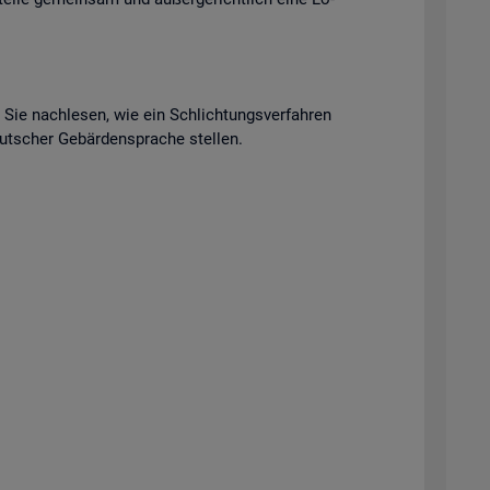
n Sie nach­le­sen, wie ein Schlich­tungs­ver­fah­ren
t­scher Ge­bär­den­spra­che stel­len.