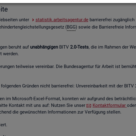
i­te
Web­sei­ten unter
sta­tis­tik.ar­beits­agen­tur.de
bar­rie­re­frei zu­gäng­lic
hin­der­ten­gleich­stel­lungs­ge­setz (
BGG
) sowie die Bar­rie­re­freie In­for
n­gen be­ruht auf
un­ab­hän­gi­gen
BITV
2.0-Tests
, die im Rah­men der Wei­t
hrt wer­den.
un­gen teil­wei­se ver­ein­bar. Die Bun­des­agen­tur für Ar­beit ist be­müht
fol­gen­den Grün­den nicht bar­rie­re­frei: Un­ver­ein­bar­keit mit der BITV 
­en im Mi­cro­soft-Excel-For­mat, konn­ten wir auf­grund des be­trächt­li­c
 bitte Kon­takt mit uns auf: Nut­zen Sie unser
Kon­takt­for­mu­lar
oder
hend die ge­wünsch­ten In­for­ma­tio­nen zur Ver­fü­gung stel­len.
ert.