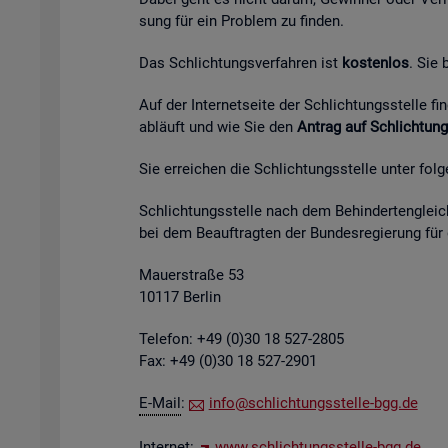
sung für ein Pro­blem zu fin­den.
Das Schlich­tungs­ver­fah­ren ist
kos­ten­los
. Sie
Auf der In­ter­net­sei­te der Schlich­tungs­stel­le 
ab­läuft und wie Sie den
An­trag auf Schlich­tung
Sie er­rei­chen die Schlich­tungs­stel­le unter fol­
Schlich­tungs­stel­le nach dem Be­hin­der­ten­gleich
bei dem Be­auf­trag­ten der Bun­des­re­gie­rung für
Mau­er­stra­ße 53
10117 Ber­lin
Te­le­fon: +49 (0)30 18 527-2805
Fax: +49 (0)30 18 527-2901
E-Mail
:
info@​sch​lich​tung​sste​lle-​bgg.​de
In­ter­net:
www.​sch​lich​tung​sste​lle-​bgg.​de