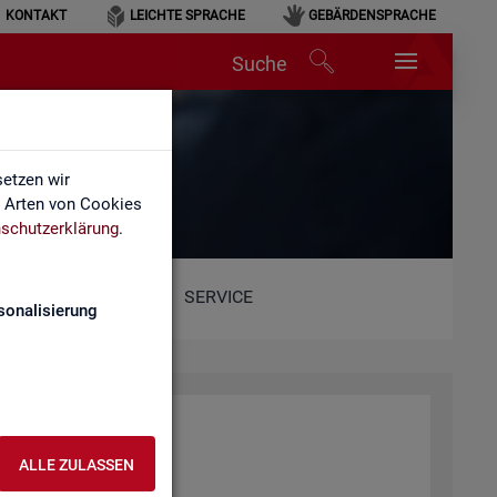
KONTAKT
LEICHTE SPRACHE
GEBÄRDENSPRACHE
Suche
etzen wir
e Arten von Cookies
schutzerklärung
.
SERVICE
sonalisierung
ALLE ZULASSEN
ent­lich­ten Web­sei­ten.