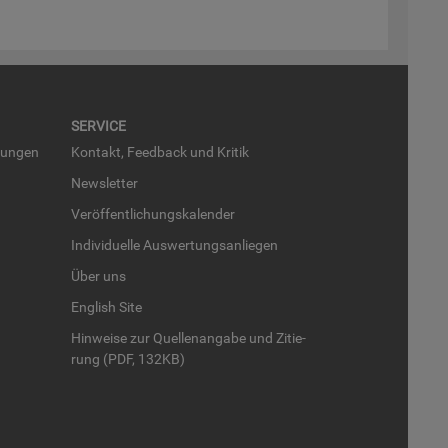
SER­VICE
run­gen
Kon­takt, Feed­back und Kri­tik
News­let­ter
Ver­öf­fent­li­chungs­ka­len­der
In­di­vi­du­el­le Aus­wer­tungs­an­lie­gen
Über uns
English Site
Hin­wei­se zur Quel­len­an­ga­be und Zi­tie­
rung (PDF, 132KB)