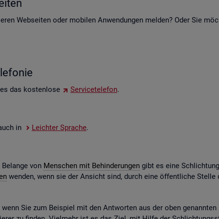
i­ten
e­ren Web­sei­ten oder mo­bi­len An­wen­dun­gen mel­den? Oder Sie möch­t
le­fo­nie
 es das kos­ten­lo­se
Ser­vice­te­le­fon
.
e auch in
Leich­ter Spra­che
.
e Be­lan­ge von
Men­schen mit Be­hin­de­run­gen
gibt es eine Schlich­tun
gen
wen­den, wenn sie der An­sicht sind, durch eine öf­fent­li­che Stel
n, wenn Sie zum Bei­spiel mit den Ant­wor­ten aus der oben ge­nann­ten Ko
­rer zu fin­den. Viel­mehr ist es das Ziel, mit Hilfe der Schlich­tungs­st