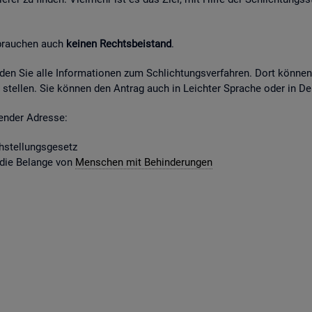
 brau­chen auch
kei­nen Rechts­bei­stand
.
fin­den Sie alle In­for­ma­tio­nen zum Schlich­tungs­ver­fah­ren. Dort kön­ne
stel­len. Sie kön­nen den An­trag auch in Leich­ter Spra­che oder in Deu
gen­der Adres­se:
­stel­lungs­ge­setz
 die Be­lan­ge von
Men­schen mit Be­hin­de­run­gen