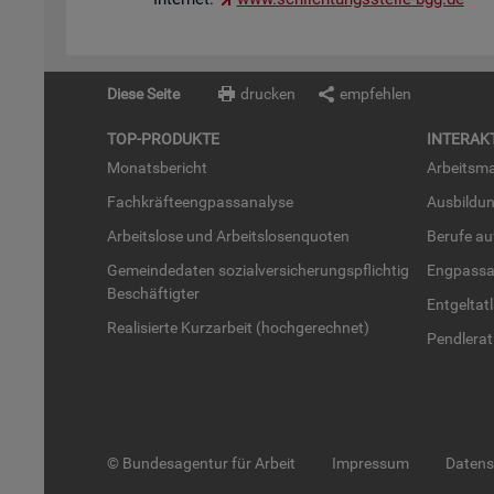
Diese Seite
drucken
empfehlen
TOP-PRO­DUK­TE
IN­TER­AK­
Mo­nats­be­richt
Ar­beits­ma
Fach­kräf­te­eng­pass­ana­ly­se
Aus­bil­du
Ar­beits­lo­se und Ar­beits­lo­sen­quo­ten
Be­ru­fe a
Ge­mein­de­da­ten so­zi­al­ver­si­che­rungs­pflich­tig
Eng­pass­a
Be­schäf­tig­ter
Ent­gel­t­at
Rea­li­sier­te Kurz­ar­beit (hoch­ge­rech­net)
Pend­ler­at
© Bundesagentur für Arbeit
Impressum
Daten