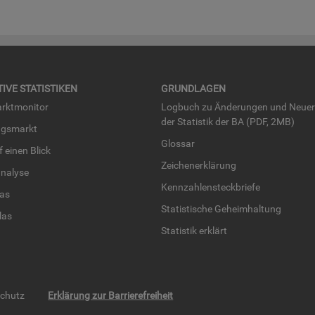
TI­VE STA­TIS­TI­KEN
GRUND­LA­GEN
rkt­mo­ni­tor
Log­buch zu Än­de­run­gen und Neue­
der Sta­tis­tik der BA (PDF, 2MB)
ngs­markt
Glos­sar
uf einen Blick
Zei­chen­er­klä­rung
na­ly­se
Kenn­zah­len­steck­brie­fe
­las
Sta­tis­ti­sche Ge­heim­hal­tung
­las
Sta­tis­tik er­klärt
schutz
Erklärung zur Barrierefreiheit