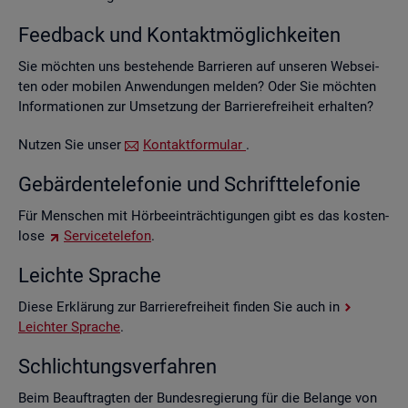
Feed­back und Kon­takt­mög­lich­kei­ten
Sie möch­ten uns be­stehen­de Bar­rie­ren auf un­se­ren Web­sei­
ten oder mo­bi­len An­wen­dun­gen mel­den? Oder Sie möch­ten
In­for­ma­tio­nen zur Um­set­zung der Bar­rie­re­frei­heit er­hal­ten?
Nut­zen Sie unser
Kon­takt­for­mu­lar
.
Ge­bär­den­te­le­fo­nie und Schrift­te­le­fo­nie
Für Men­schen mit Hör­be­ein­träch­ti­gun­gen gibt es das kos­ten­
lo­se
Ser­vice­te­le­fon
.
Leich­te Spra­che
Diese Er­klä­rung zur Bar­rie­re­frei­heit fin­den Sie auch in
Leich­ter Spra­che
.
Schlich­tungs­ver­fah­ren
Beim Be­auf­trag­ten der Bun­des­re­gie­rung für die Be­lan­ge von