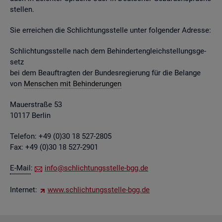
stel­len.
Sie er­rei­chen die Schlich­tungs­stel­le unter fol­gen­der Adres­se:
Schlich­tungs­stel­le nach dem Be­hin­der­ten­gleich­stel­lungs­ge­
setz
bei dem Be­auf­trag­ten der Bun­des­re­gie­rung für die Be­lan­ge
von
Men­schen mit Be­hin­de­run­gen
Mau­er­stra­ße 53
10117 Ber­lin
Te­le­fon: +49 (0)30 18 527-2805
Fax: +49 (0)30 18 527-2901
E-Mail
:
info@​sch​lich​tung​sste​lle-​bgg.​de
In­ter­net:
www.​sch​lich​tung​sste​lle-​bgg.​de