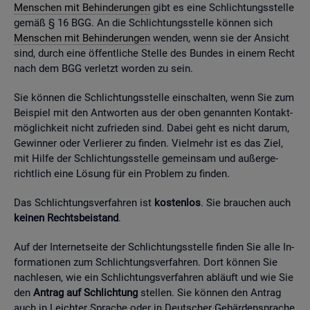
Men­schen mit Be­hin­de­run­gen
gibt es eine Schlich­tungs­stel­le
gemäß § 16 BGG. An die Schlich­tungs­stel­le kön­nen sich
Men­schen mit Be­hin­de­run­gen
wen­den, wenn sie der An­sicht
sind, durch eine öf­fent­li­che Stel­le des Bun­des in einem Recht
nach dem BGG ver­letzt wor­den zu sein.
Sie kön­nen die Schlich­tungs­stel­le ein­schal­ten, wenn Sie zum
Bei­spiel mit den Ant­wor­ten aus der oben ge­nann­ten Kon­takt­
mög­lich­keit nicht zu­frie­den sind. Dabei geht es nicht darum,
Ge­win­ner oder Ver­lie­rer zu fin­den. Viel­mehr ist es das Ziel,
mit Hilfe der Schlich­tungs­stel­le ge­mein­sam und au­ßer­ge­
richt­lich eine Lö­sung für ein Pro­blem zu fin­den.
Das Schlich­tungs­ver­fah­ren ist
kos­ten­los
. Sie brau­chen auch
kei­nen Rechts­bei­stand
.
Auf der In­ter­net­sei­te der Schlich­tungs­stel­le fin­den Sie alle In­
for­ma­tio­nen zum Schlich­tungs­ver­fah­ren. Dort kön­nen Sie
nach­le­sen, wie ein Schlich­tungs­ver­fah­ren ab­läuft und wie Sie
den
An­trag auf Schlich­tung
stel­len. Sie kön­nen den An­trag
auch in Leich­ter Spra­che oder in Deut­scher Ge­bär­den­spra­che