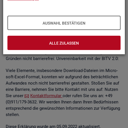
un­ab­hän­gi­gen
BITV
2.0-Tests
, die im Rah­men der Wei­ter­ent­
wick­lung an je­wei­li­gen Teil­be­rei­chen des In­ter­net­auf­tritts
kon­ti­nu­ier­lich durch­ge­führt wer­den.
AUSWAHL BESTÄTIGEN
Die Web­sei­ten sind mit den ge­nann­ten An­for­de­run­gen teil­
wei­se ver­ein­bar. Die Bun­des­agen­tur für Ar­beit ist be­müht, die
ver­blei­ben­den Bar­rie­ren schnellst­mög­lich zu be­he­ben.
ALLE ZULASSEN
Die nach­ste­hend auf­ge­führ­ten In­hal­te sind aus fol­gen­den
Grün­den nicht bar­rie­re­frei: Un­ver­ein­bar­keit mit der BITV 2.0:
Viele Ele­men­te, ins­be­son­de­re Down­load-Da­tei­en im Mi­cro­
soft-Excel-For­mat, konn­ten wir auf­grund des be­trächt­li­chen
Auf­wan­des noch nicht bar­rie­re­frei ge­stal­ten. Sto­ßen Sie auf
eine Bar­rie­re, neh­men Sie bitte Kon­takt mit uns auf: Nut­zen
Sie unser
Kon­takt­for­mu­lar
oder rufen Sie uns an: +49
(0)911/179-3632. Wir wer­den Ihnen dann Ihren Be­dürf­nis­sen
ent­spre­chend die ge­wünsch­ten In­for­ma­tio­nen zur Ver­fü­gung
stel­len.
Diese Er­klä­rung wurde am 05.09.2022 ak­tua­li­siert.