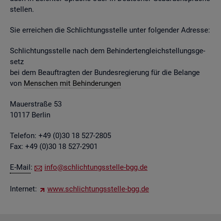
stel­len.
Sie er­rei­chen die Schlich­tungs­stel­le unter fol­gen­der Adres­se:
Schlich­tungs­stel­le nach dem Be­hin­der­ten­gleich­stel­lungs­ge­
setz
bei dem Be­auf­trag­ten der Bun­des­re­gie­rung für die Be­lan­ge
von
Men­schen mit Be­hin­de­run­gen
Mau­er­stra­ße 53
10117 Ber­lin
Te­le­fon: +49 (0)30 18 527-2805
Fax: +49 (0)30 18 527-2901
E-Mail
:
info@​sch​lich​tung​sste​lle-​bgg.​de
In­ter­net:
www.​sch​lich​tung​sste​lle-​bgg.​de