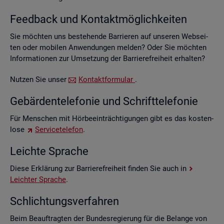
Feed­back und Kon­takt­mög­lich­kei­ten
Sie möch­ten uns be­stehen­de Bar­rie­ren auf un­se­ren Web­sei­
ten oder mo­bi­len An­wen­dun­gen mel­den? Oder Sie möch­ten
In­for­ma­tio­nen zur Um­set­zung der Bar­rie­re­frei­heit er­hal­ten?
Nut­zen Sie unser
Kon­takt­for­mu­lar
.
Ge­bär­den­te­le­fo­nie und Schrift­te­le­fo­nie
Für Men­schen mit Hör­be­ein­träch­ti­gun­gen gibt es das kos­ten­
lo­se
Ser­vice­te­le­fon
.
Leich­te Spra­che
Diese Er­klä­rung zur Bar­rie­re­frei­heit fin­den Sie auch in
Leich­ter Spra­che
.
Schlich­tungs­ver­fah­ren
Beim Be­auf­trag­ten der Bun­des­re­gie­rung für die Be­lan­ge von