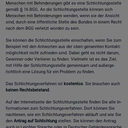
Men­schen mit Be­hin­de­run­gen
gibt es eine Schlich­tungs­stel­le
gemäß § 16 BGG. An die Schlich­tungs­stel­le kön­nen sich
Men­schen mit Be­hin­de­run­gen
wen­den, wenn sie der An­sicht
sind, durch eine öf­fent­li­che Stel­le des Bun­des in einem Recht
nach dem BGG ver­letzt wor­den zu sein.
Sie kön­nen die Schlich­tungs­stel­le ein­schal­ten, wenn Sie zum
Bei­spiel mit den Ant­wor­ten aus der oben ge­nann­ten Kon­takt­
mög­lich­keit nicht zu­frie­den sind. Dabei geht es nicht darum,
Ge­win­ner oder Ver­lie­rer zu fin­den. Viel­mehr ist es das Ziel,
mit Hilfe der Schlich­tungs­stel­le ge­mein­sam und au­ßer­ge­
richt­lich eine Lö­sung für ein Pro­blem zu fin­den.
Das Schlich­tungs­ver­fah­ren ist
kos­ten­los
. Sie brau­chen auch
kei­nen Rechts­bei­stand
.
Auf der In­ter­net­sei­te der Schlich­tungs­stel­le fin­den Sie alle In­
for­ma­tio­nen zum Schlich­tungs­ver­fah­ren. Dort kön­nen Sie
nach­le­sen, wie ein Schlich­tungs­ver­fah­ren ab­läuft und wie Sie
den
An­trag auf Schlich­tung
stel­len. Sie kön­nen den An­trag
auch in Leich­ter Spra­che oder in Deut­scher Ge­bär­den­spra­che