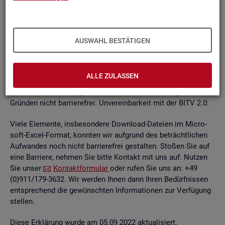
un­ab­hän­gi­gen
BITV
2.0-Tests
, die im Rah­men der Wei­ter­ent­
wick­lung an je­wei­li­gen Teil­be­rei­chen des In­ter­net­auf­tritts
kon­ti­nu­ier­lich durch­ge­führt wer­den.
AUSWAHL BESTÄTIGEN
Die Web­sei­ten sind mit den ge­nann­ten An­for­de­run­gen teil­
wei­se ver­ein­bar. Die Bun­des­agen­tur für Ar­beit ist be­müht, die
ver­blei­ben­den Bar­rie­ren schnellst­mög­lich zu be­he­ben.
ALLE ZULASSEN
Die nach­ste­hend auf­ge­führ­ten In­hal­te sind aus fol­gen­den
Grün­den nicht bar­rie­re­frei: Un­ver­ein­bar­keit mit der BITV 2.0:
Viele Ele­men­te, ins­be­son­de­re Down­load-Da­tei­en im Mi­cro­
soft-Excel-For­mat, konn­ten wir auf­grund des be­trächt­li­chen
Auf­wan­des noch nicht bar­rie­re­frei ge­stal­ten. Sto­ßen Sie auf
eine Bar­rie­re, neh­men Sie bitte Kon­takt mit uns auf: Nut­zen
Sie unser
Kon­takt­for­mu­lar
oder rufen Sie uns an: +49
(0)911/179-3632. Wir wer­den Ihnen dann Ihren Be­dürf­nis­sen
ent­spre­chend die ge­wünsch­ten In­for­ma­tio­nen zur Ver­fü­gung
stel­len.
Diese Er­klä­rung wurde am 05.09.2022 ak­tua­li­siert.