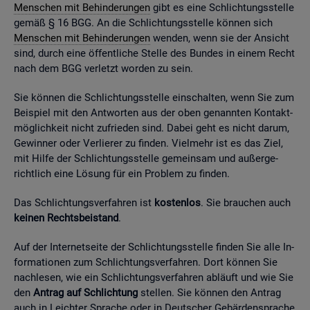
Men­schen mit Be­hin­de­run­gen
gibt es eine Schlich­tungs­stel­le
gemäß § 16 BGG. An die Schlich­tungs­stel­le kön­nen sich
Men­schen mit Be­hin­de­run­gen
wen­den, wenn sie der An­sicht
sind, durch eine öf­fent­li­che Stel­le des Bun­des in einem Recht
nach dem BGG ver­letzt wor­den zu sein.
Sie kön­nen die Schlich­tungs­stel­le ein­schal­ten, wenn Sie zum
Bei­spiel mit den Ant­wor­ten aus der oben ge­nann­ten Kon­takt­
mög­lich­keit nicht zu­frie­den sind. Dabei geht es nicht darum,
Ge­win­ner oder Ver­lie­rer zu fin­den. Viel­mehr ist es das Ziel,
mit Hilfe der Schlich­tungs­stel­le ge­mein­sam und au­ßer­ge­
richt­lich eine Lö­sung für ein Pro­blem zu fin­den.
Das Schlich­tungs­ver­fah­ren ist
kos­ten­los
. Sie brau­chen auch
kei­nen Rechts­bei­stand
.
Auf der In­ter­net­sei­te der Schlich­tungs­stel­le fin­den Sie alle In­
for­ma­tio­nen zum Schlich­tungs­ver­fah­ren. Dort kön­nen Sie
nach­le­sen, wie ein Schlich­tungs­ver­fah­ren ab­läuft und wie Sie
den
An­trag auf Schlich­tung
stel­len. Sie kön­nen den An­trag
auch in Leich­ter Spra­che oder in Deut­scher Ge­bär­den­spra­che