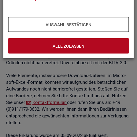
un­ab­hän­gi­gen
BITV
2.0-Tests
, die im Rah­men der Wei­ter­ent­
wick­lung an je­wei­li­gen Teil­be­rei­chen des In­ter­net­auf­tritts
kon­ti­nu­ier­lich durch­ge­führt wer­den.
AUSWAHL BESTÄTIGEN
Die Web­sei­ten sind mit den ge­nann­ten An­for­de­run­gen teil­
wei­se ver­ein­bar. Die Bun­des­agen­tur für Ar­beit ist be­müht, die
ver­blei­ben­den Bar­rie­ren schnellst­mög­lich zu be­he­ben.
ALLE ZULASSEN
Die nach­ste­hend auf­ge­führ­ten In­hal­te sind aus fol­gen­den
Grün­den nicht bar­rie­re­frei: Un­ver­ein­bar­keit mit der BITV 2.0:
Viele Ele­men­te, ins­be­son­de­re Down­load-Da­tei­en im Mi­cro­
soft-Excel-For­mat, konn­ten wir auf­grund des be­trächt­li­chen
Auf­wan­des noch nicht bar­rie­re­frei ge­stal­ten. Sto­ßen Sie auf
eine Bar­rie­re, neh­men Sie bitte Kon­takt mit uns auf: Nut­zen
Sie unser
Kon­takt­for­mu­lar
oder rufen Sie uns an: +49
(0)911/179-3632. Wir wer­den Ihnen dann Ihren Be­dürf­nis­sen
ent­spre­chend die ge­wünsch­ten In­for­ma­tio­nen zur Ver­fü­gung
stel­len.
Diese Er­klä­rung wurde am 05.09.2022 ak­tua­li­siert.