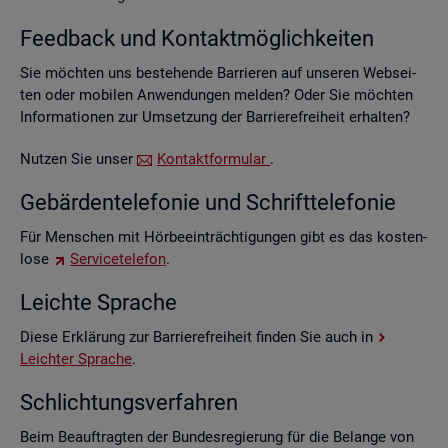
Feed­back und Kon­takt­mög­lich­kei­ten
Sie möch­ten uns be­stehen­de Bar­rie­ren auf un­se­ren Web­sei­
ten oder mo­bi­len An­wen­dun­gen mel­den? Oder Sie möch­ten
In­for­ma­tio­nen zur Um­set­zung der Bar­rie­re­frei­heit er­hal­ten?
Nut­zen Sie unser
Kon­takt­for­mu­lar
.
Ge­bär­den­te­le­fo­nie und Schrift­te­le­fo­nie
Für Men­schen mit Hör­be­ein­träch­ti­gun­gen gibt es das kos­ten­
lo­se
Ser­vice­te­le­fon
.
Leich­te Spra­che
Diese Er­klä­rung zur Bar­rie­re­frei­heit fin­den Sie auch in
Leich­ter Spra­che
.
Schlich­tungs­ver­fah­ren
Beim Be­auf­trag­ten der Bun­des­re­gie­rung für die Be­lan­ge von