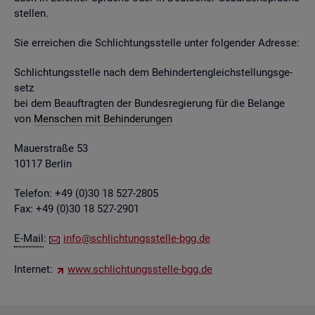
stel­len.
Sie er­rei­chen die Schlich­tungs­stel­le unter fol­gen­der Adres­se:
Schlich­tungs­stel­le nach dem Be­hin­der­ten­gleich­stel­lungs­ge­
setz
bei dem Be­auf­trag­ten der Bun­des­re­gie­rung für die Be­lan­ge
von
Men­schen mit Be­hin­de­run­gen
Mau­er­stra­ße 53
10117 Ber­lin
Te­le­fon: +49 (0)30 18 527-2805
Fax: +49 (0)30 18 527-2901
E-Mail
:
info@​sch​lich​tung​sste​lle-​bgg.​de
In­ter­net:
www.​sch​lich​tung​sste​lle-​bgg.​de