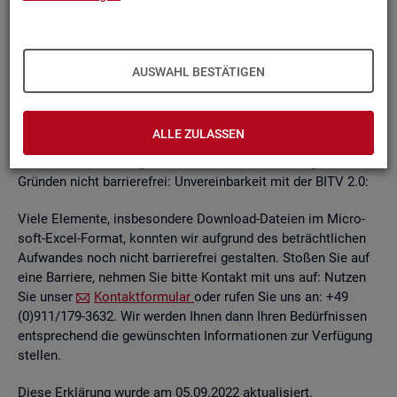
un­ab­hän­gi­gen
BITV
2.0-Tests
, die im Rah­men der Wei­ter­ent­
wick­lung an je­wei­li­gen Teil­be­rei­chen des In­ter­net­auf­tritts
kon­ti­nu­ier­lich durch­ge­führt wer­den.
AUSWAHL BESTÄTIGEN
Die Web­sei­ten sind mit den ge­nann­ten An­for­de­run­gen teil­
wei­se ver­ein­bar. Die Bun­des­agen­tur für Ar­beit ist be­müht, die
ver­blei­ben­den Bar­rie­ren schnellst­mög­lich zu be­he­ben.
ALLE ZULASSEN
Die nach­ste­hend auf­ge­führ­ten In­hal­te sind aus fol­gen­den
Grün­den nicht bar­rie­re­frei: Un­ver­ein­bar­keit mit der BITV 2.0:
Viele Ele­men­te, ins­be­son­de­re Down­load-Da­tei­en im Mi­cro­
soft-Excel-For­mat, konn­ten wir auf­grund des be­trächt­li­chen
Auf­wan­des noch nicht bar­rie­re­frei ge­stal­ten. Sto­ßen Sie auf
eine Bar­rie­re, neh­men Sie bitte Kon­takt mit uns auf: Nut­zen
Sie unser
Kon­takt­for­mu­lar
oder rufen Sie uns an: +49
(0)911/179-3632. Wir wer­den Ihnen dann Ihren Be­dürf­nis­sen
ent­spre­chend die ge­wünsch­ten In­for­ma­tio­nen zur Ver­fü­gung
stel­len.
Diese Er­klä­rung wurde am 05.09.2022 ak­tua­li­siert.