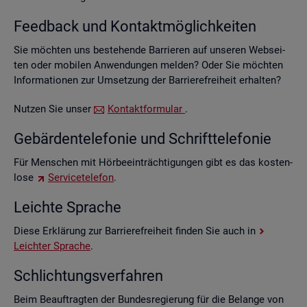
Feed­back und Kon­takt­mög­lich­kei­ten
Sie möch­ten uns be­stehen­de Bar­rie­ren auf un­se­ren Web­sei­
ten oder mo­bi­len An­wen­dun­gen mel­den? Oder Sie möch­ten
In­for­ma­tio­nen zur Um­set­zung der Bar­rie­re­frei­heit er­hal­ten?
Nut­zen Sie unser
Kon­takt­for­mu­lar
.
Ge­bär­den­te­le­fo­nie und Schrift­te­le­fo­nie
Für Men­schen mit Hör­be­ein­träch­ti­gun­gen gibt es das kos­ten­
lo­se
Ser­vice­te­le­fon
.
Leich­te Spra­che
Diese Er­klä­rung zur Bar­rie­re­frei­heit fin­den Sie auch in
Leich­ter Spra­che
.
Schlich­tungs­ver­fah­ren
Beim Be­auf­trag­ten der Bun­des­re­gie­rung für die Be­lan­ge von