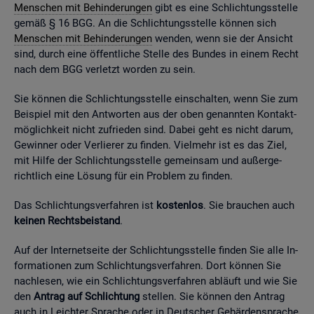
Men­schen mit Be­hin­de­run­gen
gibt es eine Schlich­tungs­stel­le
gemäß § 16 BGG. An die Schlich­tungs­stel­le kön­nen sich
Men­schen mit Be­hin­de­run­gen
wen­den, wenn sie der An­sicht
sind, durch eine öf­fent­li­che Stel­le des Bun­des in einem Recht
nach dem BGG ver­letzt wor­den zu sein.
Sie kön­nen die Schlich­tungs­stel­le ein­schal­ten, wenn Sie zum
Bei­spiel mit den Ant­wor­ten aus der oben ge­nann­ten Kon­takt­
mög­lich­keit nicht zu­frie­den sind. Dabei geht es nicht darum,
Ge­win­ner oder Ver­lie­rer zu fin­den. Viel­mehr ist es das Ziel,
mit Hilfe der Schlich­tungs­stel­le ge­mein­sam und au­ßer­ge­
richt­lich eine Lö­sung für ein Pro­blem zu fin­den.
Das Schlich­tungs­ver­fah­ren ist
kos­ten­los
. Sie brau­chen auch
kei­nen Rechts­bei­stand
.
Auf der In­ter­net­sei­te der Schlich­tungs­stel­le fin­den Sie alle In­
for­ma­tio­nen zum Schlich­tungs­ver­fah­ren. Dort kön­nen Sie
nach­le­sen, wie ein Schlich­tungs­ver­fah­ren ab­läuft und wie Sie
den
An­trag auf Schlich­tung
stel­len. Sie kön­nen den An­trag
auch in Leich­ter Spra­che oder in Deut­scher Ge­bär­den­spra­che