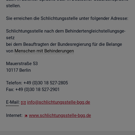
stel­len.
Sie er­rei­chen die Schlich­tungs­stel­le unter fol­gen­der Adres­se:
Schlich­tungs­stel­le nach dem Be­hin­der­ten­gleich­stel­lungs­ge­
setz
bei dem Be­auf­trag­ten der Bun­des­re­gie­rung für die Be­lan­ge
von
Men­schen mit Be­hin­de­run­gen
Mau­er­stra­ße 53
10117 Ber­lin
Te­le­fon: +49 (0)30 18 527-2805
Fax: +49 (0)30 18 527-2901
E-Mail
:
info@​sch​lich​tung​sste​lle-​bgg.​de
In­ter­net:
www.​sch​lich​tung​sste​lle-​bgg.​de