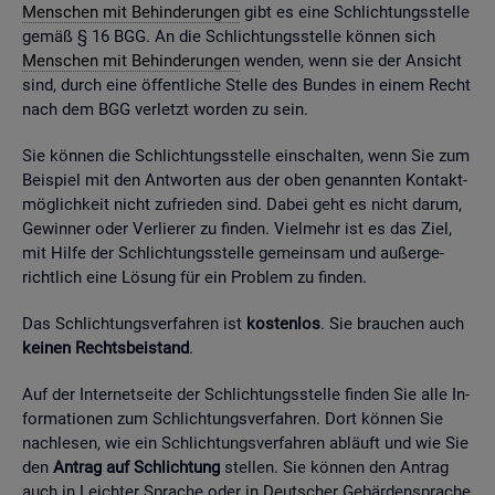
Men­schen mit Be­hin­de­run­gen
gibt es eine Schlich­tungs­stel­le
gemäß § 16 BGG. An die Schlich­tungs­stel­le kön­nen sich
Men­schen mit Be­hin­de­run­gen
wen­den, wenn sie der An­sicht
sind, durch eine öf­fent­li­che Stel­le des Bun­des in einem Recht
nach dem BGG ver­letzt wor­den zu sein.
Sie kön­nen die Schlich­tungs­stel­le ein­schal­ten, wenn Sie zum
Bei­spiel mit den Ant­wor­ten aus der oben ge­nann­ten Kon­takt­
mög­lich­keit nicht zu­frie­den sind. Dabei geht es nicht darum,
Ge­win­ner oder Ver­lie­rer zu fin­den. Viel­mehr ist es das Ziel,
mit Hilfe der Schlich­tungs­stel­le ge­mein­sam und au­ßer­ge­
richt­lich eine Lö­sung für ein Pro­blem zu fin­den.
Das Schlich­tungs­ver­fah­ren ist
kos­ten­los
. Sie brau­chen auch
kei­nen Rechts­bei­stand
.
Auf der In­ter­net­sei­te der Schlich­tungs­stel­le fin­den Sie alle In­
for­ma­tio­nen zum Schlich­tungs­ver­fah­ren. Dort kön­nen Sie
nach­le­sen, wie ein Schlich­tungs­ver­fah­ren ab­läuft und wie Sie
den
An­trag auf Schlich­tung
stel­len. Sie kön­nen den An­trag
auch in Leich­ter Spra­che oder in Deut­scher Ge­bär­den­spra­che