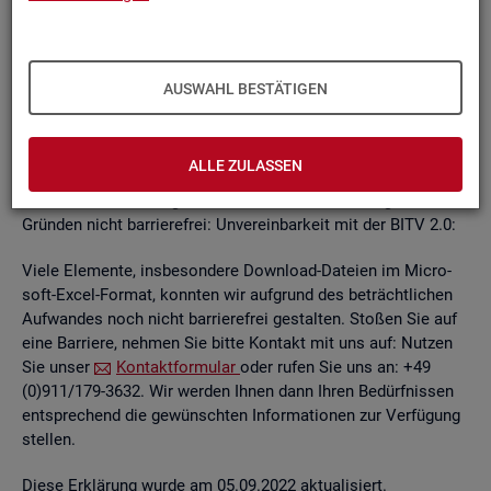
un­ab­hän­gi­gen
BITV
2.0-Tests
, die im Rah­men der Wei­ter­ent­
wick­lung an je­wei­li­gen Teil­be­rei­chen des In­ter­net­auf­tritts
kon­ti­nu­ier­lich durch­ge­führt wer­den.
AUSWAHL BESTÄTIGEN
Die Web­sei­ten sind mit den ge­nann­ten An­for­de­run­gen teil­
wei­se ver­ein­bar. Die Bun­des­agen­tur für Ar­beit ist be­müht, die
ver­blei­ben­den Bar­rie­ren schnellst­mög­lich zu be­he­ben.
ALLE ZULASSEN
Die nach­ste­hend auf­ge­führ­ten In­hal­te sind aus fol­gen­den
Grün­den nicht bar­rie­re­frei: Un­ver­ein­bar­keit mit der BITV 2.0:
Viele Ele­men­te, ins­be­son­de­re Down­load-Da­tei­en im Mi­cro­
soft-Excel-For­mat, konn­ten wir auf­grund des be­trächt­li­chen
Auf­wan­des noch nicht bar­rie­re­frei ge­stal­ten. Sto­ßen Sie auf
eine Bar­rie­re, neh­men Sie bitte Kon­takt mit uns auf: Nut­zen
Sie unser
Kon­takt­for­mu­lar
oder rufen Sie uns an: +49
(0)911/179-3632. Wir wer­den Ihnen dann Ihren Be­dürf­nis­sen
ent­spre­chend die ge­wünsch­ten In­for­ma­tio­nen zur Ver­fü­gung
stel­len.
Diese Er­klä­rung wurde am 05.09.2022 ak­tua­li­siert.