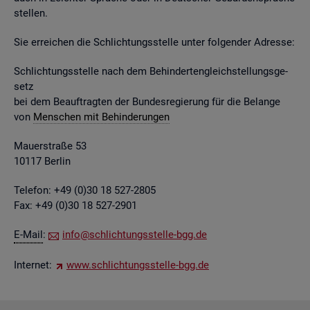
stel­len.
Sie er­rei­chen die Schlich­tungs­stel­le unter fol­gen­der Adres­se:
Schlich­tungs­stel­le nach dem Be­hin­der­ten­gleich­stel­lungs­ge­
setz
bei dem Be­auf­trag­ten der Bun­des­re­gie­rung für die Be­lan­ge
von
Men­schen mit Be­hin­de­run­gen
Mau­er­stra­ße 53
10117 Ber­lin
Te­le­fon: +49 (0)30 18 527-2805
Fax: +49 (0)30 18 527-2901
E-Mail
:
info@​sch​lich​tung​sste​lle-​bgg.​de
In­ter­net:
www.​sch​lich​tung​sste​lle-​bgg.​de