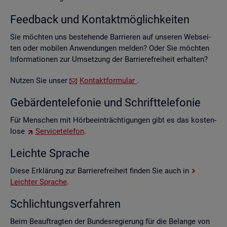
Feed­back und Kon­takt­mög­lich­kei­ten
Sie möch­ten uns be­stehen­de Bar­rie­ren auf un­se­ren Web­sei­
ten oder mo­bi­len An­wen­dun­gen mel­den? Oder Sie möch­ten
In­for­ma­tio­nen zur Um­set­zung der Bar­rie­re­frei­heit er­hal­ten?
Nut­zen Sie unser
Kon­takt­for­mu­lar
.
Ge­bär­den­te­le­fo­nie und Schrift­te­le­fo­nie
Für Men­schen mit Hör­be­ein­träch­ti­gun­gen gibt es das kos­ten­
lo­se
Ser­vice­te­le­fon
.
Leich­te Spra­che
Diese Er­klä­rung zur Bar­rie­re­frei­heit fin­den Sie auch in
Leich­ter Spra­che
.
Schlich­tungs­ver­fah­ren
Beim Be­auf­trag­ten der Bun­des­re­gie­rung für die Be­lan­ge von