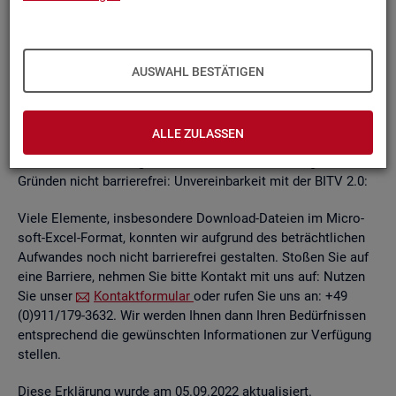
un­ab­hän­gi­gen
BITV
2.0-Tests
, die im Rah­men der Wei­ter­ent­
wick­lung an je­wei­li­gen Teil­be­rei­chen des In­ter­net­auf­tritts
kon­ti­nu­ier­lich durch­ge­führt wer­den.
AUSWAHL BESTÄTIGEN
Die Web­sei­ten sind mit den ge­nann­ten An­for­de­run­gen teil­
wei­se ver­ein­bar. Die Bun­des­agen­tur für Ar­beit ist be­müht, die
ver­blei­ben­den Bar­rie­ren schnellst­mög­lich zu be­he­ben.
ALLE ZULASSEN
Die nach­ste­hend auf­ge­führ­ten In­hal­te sind aus fol­gen­den
Grün­den nicht bar­rie­re­frei: Un­ver­ein­bar­keit mit der BITV 2.0:
Viele Ele­men­te, ins­be­son­de­re Down­load-Da­tei­en im Mi­cro­
soft-Excel-For­mat, konn­ten wir auf­grund des be­trächt­li­chen
Auf­wan­des noch nicht bar­rie­re­frei ge­stal­ten. Sto­ßen Sie auf
eine Bar­rie­re, neh­men Sie bitte Kon­takt mit uns auf: Nut­zen
Sie unser
Kon­takt­for­mu­lar
oder rufen Sie uns an: +49
(0)911/179-3632. Wir wer­den Ihnen dann Ihren Be­dürf­nis­sen
ent­spre­chend die ge­wünsch­ten In­for­ma­tio­nen zur Ver­fü­gung
stel­len.
Diese Er­klä­rung wurde am 05.09.2022 ak­tua­li­siert.