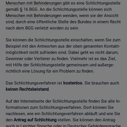
Men­schen mit Be­hin­de­run­gen
gibt es eine Schlich­tungs­stel­le
gemäß § 16 BGG. An die Schlich­tungs­stel­le kön­nen sich
Men­schen mit Be­hin­de­run­gen
wen­den, wenn sie der An­sicht
sind, durch eine öf­fent­li­che Stel­le des Bun­des in einem Recht
nach dem BGG ver­letzt wor­den zu sein.
Sie kön­nen die Schlich­tungs­stel­le ein­schal­ten, wenn Sie zum
Bei­spiel mit den Ant­wor­ten aus der oben ge­nann­ten Kon­takt­
mög­lich­keit nicht zu­frie­den sind. Dabei geht es nicht darum,
Ge­win­ner oder Ver­lie­rer zu fin­den. Viel­mehr ist es das Ziel,
mit Hilfe der Schlich­tungs­stel­le ge­mein­sam und au­ßer­ge­
richt­lich eine Lö­sung für ein Pro­blem zu fin­den.
Das Schlich­tungs­ver­fah­ren ist
kos­ten­los
. Sie brau­chen auch
kei­nen Rechts­bei­stand
.
Auf der In­ter­net­sei­te der Schlich­tungs­stel­le fin­den Sie alle In­
for­ma­tio­nen zum Schlich­tungs­ver­fah­ren. Dort kön­nen Sie
nach­le­sen, wie ein Schlich­tungs­ver­fah­ren ab­läuft und wie Sie
den
An­trag auf Schlich­tung
stel­len. Sie kön­nen den An­trag
auch in Leich­ter Spra­che oder in Deut­scher Ge­bär­den­spra­che