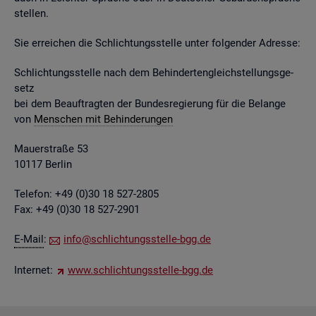
stel­len.
Sie er­rei­chen die Schlich­tungs­stel­le unter fol­gen­der Adres­se:
Schlich­tungs­stel­le nach dem Be­hin­der­ten­gleich­stel­lungs­ge­
setz
bei dem Be­auf­trag­ten der Bun­des­re­gie­rung für die Be­lan­ge
von
Men­schen mit Be­hin­de­run­gen
Mau­er­stra­ße 53
10117 Ber­lin
Te­le­fon: +49 (0)30 18 527-2805
Fax: +49 (0)30 18 527-2901
E-Mail
:
info@​sch​lich​tung​sste​lle-​bgg.​de
In­ter­net:
www.​sch​lich​tung​sste​lle-​bgg.​de