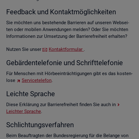
Feed­back und Kon­takt­mög­lich­kei­ten
Sie möch­ten uns be­stehen­de Bar­rie­ren auf un­se­ren Web­sei­
ten oder mo­bi­len An­wen­dun­gen mel­den? Oder Sie möch­ten
In­for­ma­tio­nen zur Um­set­zung der Bar­rie­re­frei­heit er­hal­ten?
Nut­zen Sie unser
Kon­takt­for­mu­lar
.
Ge­bär­den­te­le­fo­nie und Schrift­te­le­fo­nie
Für Men­schen mit Hör­be­ein­träch­ti­gun­gen gibt es das kos­ten­
lo­se
Ser­vice­te­le­fon
.
Leich­te Spra­che
Diese Er­klä­rung zur Bar­rie­re­frei­heit fin­den Sie auch in
Leich­ter Spra­che
.
Schlich­tungs­ver­fah­ren
Beim Be­auf­trag­ten der Bun­des­re­gie­rung für die Be­lan­ge von