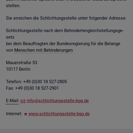
stel­len.
Sie er­rei­chen die Schlich­tungs­stel­le unter fol­gen­der Adres­se:
Schlich­tungs­stel­le nach dem Be­hin­der­ten­gleich­stel­lungs­ge­
setz
bei dem Be­auf­trag­ten der Bun­des­re­gie­rung für die Be­lan­ge
von
Men­schen mit Be­hin­de­run­gen
Mau­er­stra­ße 53
10117 Ber­lin
Te­le­fon: +49 (0)30 18 527-2805
Fax: +49 (0)30 18 527-2901
E-Mail
:
info@​sch​lich​tung​sste​lle-​bgg.​de
In­ter­net:
www.​sch​lich​tung​sste​lle-​bgg.​de