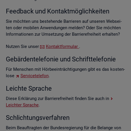
Feed­back und Kon­takt­mög­lich­kei­ten
Sie möch­ten uns be­stehen­de Bar­rie­ren auf un­se­ren Web­sei­
ten oder mo­bi­len An­wen­dun­gen mel­den? Oder Sie möch­ten
In­for­ma­tio­nen zur Um­set­zung der Bar­rie­re­frei­heit er­hal­ten?
Nut­zen Sie unser
Kon­takt­for­mu­lar
.
Ge­bär­den­te­le­fo­nie und Schrift­te­le­fo­nie
Für Men­schen mit Hör­be­ein­träch­ti­gun­gen gibt es das kos­ten­
lo­se
Ser­vice­te­le­fon
.
Leich­te Spra­che
Diese Er­klä­rung zur Bar­rie­re­frei­heit fin­den Sie auch in
Leich­ter Spra­che
.
Schlich­tungs­ver­fah­ren
Beim Be­auf­trag­ten der Bun­des­re­gie­rung für die Be­lan­ge von