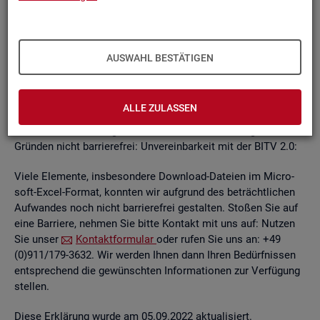
un­ab­hän­gi­gen
BITV
2.0-Tests
, die im Rah­men der Wei­ter­ent­
wick­lung an je­wei­li­gen Teil­be­rei­chen des In­ter­net­auf­tritts
kon­ti­nu­ier­lich durch­ge­führt wer­den.
AUSWAHL BESTÄTIGEN
Die Web­sei­ten sind mit den ge­nann­ten An­for­de­run­gen teil­
wei­se ver­ein­bar. Die Bun­des­agen­tur für Ar­beit ist be­müht, die
ver­blei­ben­den Bar­rie­ren schnellst­mög­lich zu be­he­ben.
ALLE ZULASSEN
Die nach­ste­hend auf­ge­führ­ten In­hal­te sind aus fol­gen­den
Grün­den nicht bar­rie­re­frei: Un­ver­ein­bar­keit mit der BITV 2.0:
Viele Ele­men­te, ins­be­son­de­re Down­load-Da­tei­en im Mi­cro­
soft-Excel-For­mat, konn­ten wir auf­grund des be­trächt­li­chen
Auf­wan­des noch nicht bar­rie­re­frei ge­stal­ten. Sto­ßen Sie auf
eine Bar­rie­re, neh­men Sie bitte Kon­takt mit uns auf: Nut­zen
Sie unser
Kon­takt­for­mu­lar
oder rufen Sie uns an: +49
(0)911/179-3632. Wir wer­den Ihnen dann Ihren Be­dürf­nis­sen
ent­spre­chend die ge­wünsch­ten In­for­ma­tio­nen zur Ver­fü­gung
stel­len.
Diese Er­klä­rung wurde am 05.09.2022 ak­tua­li­siert.