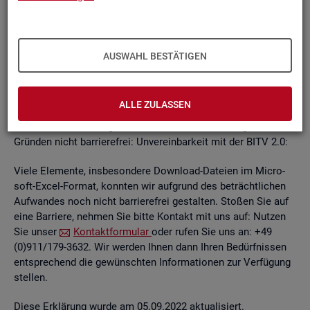
un­ab­hän­gi­gen
BITV
2.0-Tests
, die im Rah­men der Wei­ter­ent­
wick­lung an je­wei­li­gen Teil­be­rei­chen des In­ter­net­auf­tritts
kon­ti­nu­ier­lich durch­ge­führt wer­den.
AUSWAHL BESTÄTIGEN
Die Web­sei­ten sind mit den ge­nann­ten An­for­de­run­gen teil­
wei­se ver­ein­bar. Die Bun­des­agen­tur für Ar­beit ist be­müht, die
ver­blei­ben­den Bar­rie­ren schnellst­mög­lich zu be­he­ben.
ALLE ZULASSEN
Die nach­ste­hend auf­ge­führ­ten In­hal­te sind aus fol­gen­den
Grün­den nicht bar­rie­re­frei: Un­ver­ein­bar­keit mit der BITV 2.0:
Viele Ele­men­te, ins­be­son­de­re Down­load-Da­tei­en im Mi­cro­
soft-Excel-For­mat, konn­ten wir auf­grund des be­trächt­li­chen
Auf­wan­des noch nicht bar­rie­re­frei ge­stal­ten. Sto­ßen Sie auf
eine Bar­rie­re, neh­men Sie bitte Kon­takt mit uns auf: Nut­zen
Sie unser
Kon­takt­for­mu­lar
oder rufen Sie uns an: +49
(0)911/179-3632. Wir wer­den Ihnen dann Ihren Be­dürf­nis­sen
ent­spre­chend die ge­wünsch­ten In­for­ma­tio­nen zur Ver­fü­gung
stel­len.
Diese Er­klä­rung wurde am 05.09.2022 ak­tua­li­siert.