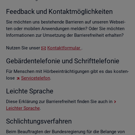
Feed­back und Kon­takt­mög­lich­kei­ten
Sie möch­ten uns be­stehen­de Bar­rie­ren auf un­se­ren Web­sei­
ten oder mo­bi­len An­wen­dun­gen mel­den? Oder Sie möch­ten
In­for­ma­tio­nen zur Um­set­zung der Bar­rie­re­frei­heit er­hal­ten?
Nut­zen Sie unser
Kon­takt­for­mu­lar
.
Ge­bär­den­te­le­fo­nie und Schrift­te­le­fo­nie
Für Men­schen mit Hör­be­ein­träch­ti­gun­gen gibt es das kos­ten­
lo­se
Ser­vice­te­le­fon
.
Leich­te Spra­che
Diese Er­klä­rung zur Bar­rie­re­frei­heit fin­den Sie auch in
Leich­ter Spra­che
.
Schlich­tungs­ver­fah­ren
Beim Be­auf­trag­ten der Bun­des­re­gie­rung für die Be­lan­ge von