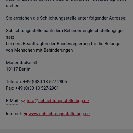
stel­len.
Sie er­rei­chen die Schlich­tungs­stel­le unter fol­gen­der Adres­se:
Schlich­tungs­stel­le nach dem Be­hin­der­ten­gleich­stel­lungs­ge­
setz
bei dem Be­auf­trag­ten der Bun­des­re­gie­rung für die Be­lan­ge
von
Men­schen mit Be­hin­de­run­gen
Mau­er­stra­ße 53
10117 Ber­lin
Te­le­fon: +49 (0)30 18 527-2805
Fax: +49 (0)30 18 527-2901
E-Mail
:
info@​sch​lich​tung​sste​lle-​bgg.​de
In­ter­net:
www.​sch​lich​tung​sste​lle-​bgg.​de