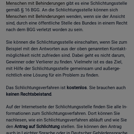
Men­schen mit Be­hin­de­run­gen
gibt es eine Schlich­tungs­stel­le
gemäß § 16 BGG. An die Schlich­tungs­stel­le kön­nen sich
Men­schen mit Be­hin­de­run­gen
wen­den, wenn sie der An­sicht
sind, durch eine öf­fent­li­che Stel­le des Bun­des in einem Recht
nach dem BGG ver­letzt wor­den zu sein.
Sie kön­nen die Schlich­tungs­stel­le ein­schal­ten, wenn Sie zum
Bei­spiel mit den Ant­wor­ten aus der oben ge­nann­ten Kon­takt­
mög­lich­keit nicht zu­frie­den sind. Dabei geht es nicht darum,
Ge­win­ner oder Ver­lie­rer zu fin­den. Viel­mehr ist es das Ziel,
mit Hilfe der Schlich­tungs­stel­le ge­mein­sam und au­ßer­ge­
richt­lich eine Lö­sung für ein Pro­blem zu fin­den.
Das Schlich­tungs­ver­fah­ren ist
kos­ten­los
. Sie brau­chen auch
kei­nen Rechts­bei­stand
.
Auf der In­ter­net­sei­te der Schlich­tungs­stel­le fin­den Sie alle In­
for­ma­tio­nen zum Schlich­tungs­ver­fah­ren. Dort kön­nen Sie
nach­le­sen, wie ein Schlich­tungs­ver­fah­ren ab­läuft und wie Sie
den
An­trag auf Schlich­tung
stel­len. Sie kön­nen den An­trag
auch in Leich­ter Spra­che oder in Deut­scher Ge­bär­den­spra­che