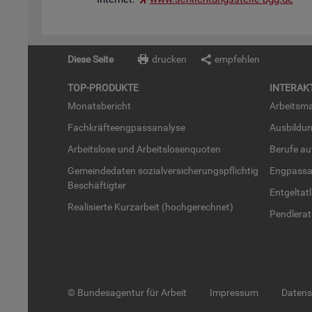
Diese Seite
drucken
empfehlen
TOP-PRO­DUK­TE
IN­TER­AK­
Mo­nats­be­richt
Ar­beits­ma
Fach­kräf­te­eng­pass­ana­ly­se
Aus­bil­du
Ar­beits­lo­se und Ar­beits­lo­sen­quo­ten
Be­ru­fe a
Ge­mein­de­da­ten so­zi­al­ver­si­che­rungs­pflich­tig
Eng­pass­a
Be­schäf­tig­ter
Ent­gel­t­at
Rea­li­sier­te Kurz­ar­beit (hoch­ge­rech­net)
Pend­ler­at
© Bundesagentur für Arbeit
Impressum
Daten