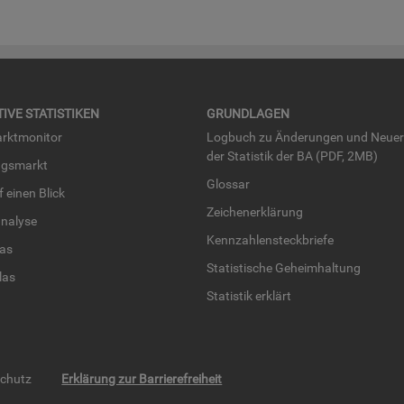
TI­VE STA­TIS­TI­KEN
GRUND­LA­GEN
rkt­mo­ni­tor
Log­buch zu Än­de­run­gen und Neue­
der Sta­tis­tik der BA (PDF, 2MB)
ngs­markt
Glos­sar
uf einen Blick
Zei­chen­er­klä­rung
na­ly­se
Kenn­zah­len­steck­brie­fe
­las
Sta­tis­ti­sche Ge­heim­hal­tung
­las
Sta­tis­tik er­klärt
schutz
Erklärung zur Barrierefreiheit