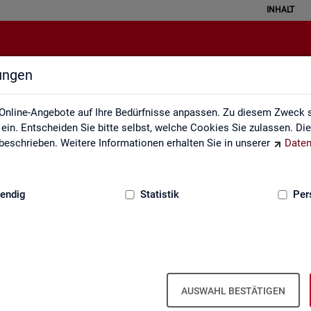
INHALT
lungen
Erklärung zur Barrierefreiheit
Online-Angebote auf Ihre Bedürfnisse anpassen. Zu diesem Zweck s
in. Entscheiden Sie bitte selbst, welche Cookies Sie zulassen. Di
eschrieben. Weitere Informationen erhalten Sie in unserer
Daten
:
GRUNDLAGEN
endig
Statistik
Per
Er­klä­rung zur Bar­rie­re­frei­heit
AUSWAHL BESTÄTIGEN
r­rie­re­frei­heit gilt für die unter
sta­tis­tik.ar­beits­agen­tur.de
ver­öf­f