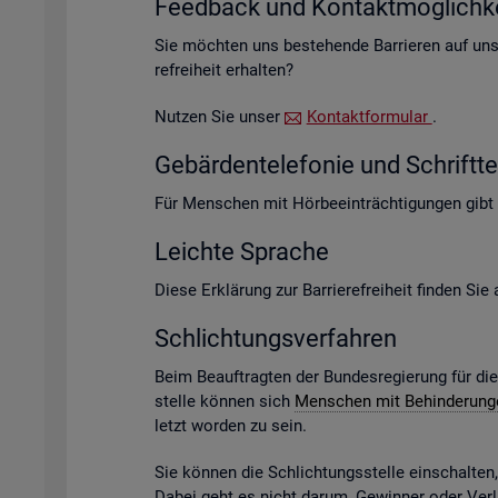
Feed­back und Kon­takt­mög­lich­ke
Sie möch­ten uns be­stehen­de Bar­rie­ren auf un­s
re­frei­heit er­hal­ten?
Nut­zen Sie unser
Kon­takt­for­mu­lar
.
Ge­bär­den­te­le­fo­nie und Schrift­te­
Für Men­schen mit Hör­be­ein­träch­ti­gun­gen gibt
Leich­te Spra­che
Diese Er­klä­rung zur Bar­rie­re­frei­heit fin­den Si
Schlich­tungs­ver­fah­ren
Beim Be­auf­trag­ten der Bun­des­re­gie­rung für di
stel­le kön­nen sich
Men­schen mit Be­hin­de­run­
letzt wor­den zu sein.
Sie kön­nen die Schlich­tungs­stel­le ein­schal­te
Dabei geht es nicht darum, Ge­win­ner oder Ver­lie