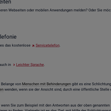
i­ten
e­ren Web­sei­ten oder mo­bi­len An­wen­dun­gen mel­den? Oder Sie möch­t
le­fo­nie
 es das kos­ten­lo­se
Ser­vice­te­le­fon
.
e auch in
Leich­ter Spra­che
.
e Be­lan­ge von
Men­schen mit Be­hin­de­run­gen
gibt es eine Schlich­tun
gen
wen­den, wenn sie der An­sicht sind, durch eine öf­fent­li­che Stel
n, wenn Sie zum Bei­spiel mit den Ant­wor­ten aus der oben ge­nann­ten Ko
­rer zu fin­den. Viel­mehr ist es das Ziel, mit Hilfe der Schlich­tungs­st