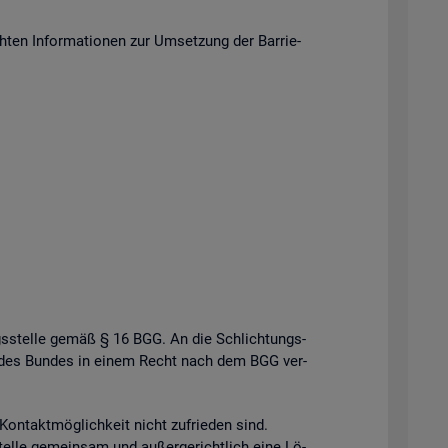
en In­for­ma­tio­nen zur Um­set­zung der Bar­rie­
gs­stel­le gemäß § 16 BGG. An die Schlich­tungs­
­le des Bun­des in einem Recht nach dem BGG ver­
n­takt­mög­lich­keit nicht zu­frie­den sind.
el­le ge­mein­sam und au­ßer­ge­richt­lich eine Lö­