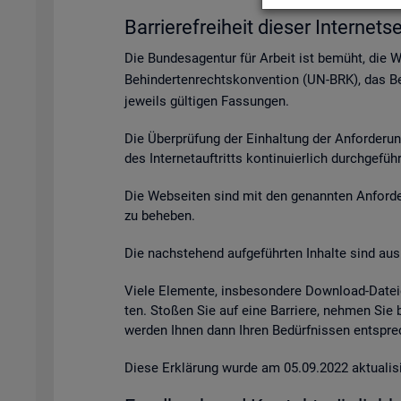
Bar­rie­re­frei­heit die­ser In­ter­net­se
Die Bun­des­agen­tur für Ar­beit ist be­müht, die 
Be­hin­der­ten­rechts­kon­ven­ti­on (UN-BRK), das Be­
je­weils gül­ti­gen Fas­sun­gen.
Die Über­prü­fung der Ein­hal­tung der An­for­de­ru
des In­ter­net­auf­tritts kon­ti­nu­ier­lich durch­ge­fü
Die Web­sei­ten sind mit den ge­nann­ten An­for­de­r
zu be­he­ben.
Die nach­ste­hend auf­ge­führ­ten In­hal­te sind aus 
Viele Ele­men­te, ins­be­son­de­re Down­load-Da­tei
ten. Sto­ßen Sie auf eine Bar­rie­re, neh­men Sie
wer­den Ihnen dann Ihren Be­dürf­nis­sen ent­spre­c
Diese Er­klä­rung wurde am 05.09.2022 ak­tua­li­si