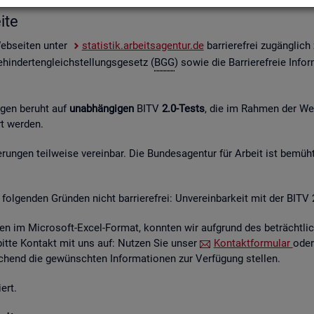
i­te
Web­sei­ten unter
sta­tis­tik.ar­beits­agen­tur.de
bar­rie­re­frei zu­gäng­lic
hin­der­ten­gleich­stel­lungs­ge­setz (
BGG
) sowie die Bar­rie­re­freie In­for
n­gen be­ruht auf
un­ab­hän­gi­gen
BITV
2.0-Tests
, die im Rah­men der Wei­t
hrt wer­den.
un­gen teil­wei­se ver­ein­bar. Die Bun­des­agen­tur für Ar­beit ist be­müht
fol­gen­den Grün­den nicht bar­rie­re­frei: Un­ver­ein­bar­keit mit der BITV 
­en im Mi­cro­soft-Excel-For­mat, konn­ten wir auf­grund des be­trächt­li­c
 bitte Kon­takt mit uns auf: Nut­zen Sie unser
Kon­takt­for­mu­lar
oder
hend die ge­wünsch­ten In­for­ma­tio­nen zur Ver­fü­gung stel­len.
ert.