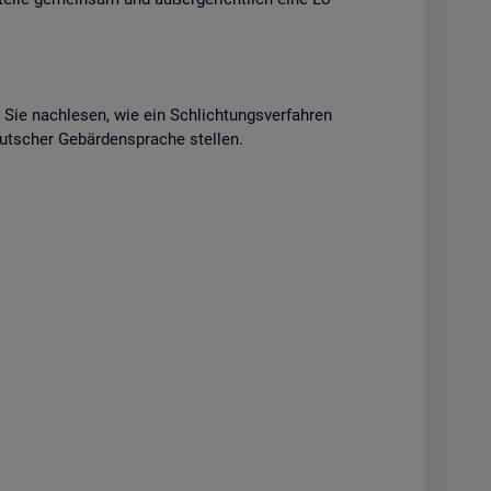
n Sie nach­le­sen, wie ein Schlich­tungs­ver­fah­ren
t­scher Ge­bär­den­spra­che stel­len.