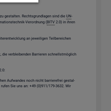
h zu ge­stal­ten. Rechts­grund­la­gen sind die
UN
-
­ma­ti­ons­tech­nik-Ver­ord­nung (
BITV
2.0) in ihren
er­ent­wick­lung an je­wei­li­gen Teil­be­rei­chen
, die ver­blei­ben­den Bar­rie­ren schnellst­mög­lich
2.0:
hen Auf­wan­des noch nicht bar­rie­re­frei ge­stal­
 rufen Sie uns an: +49 (0)911/179-3632. Wir