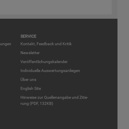
SER­VICE
run­gen
Kon­takt, Feed­back und Kri­tik
News­let­ter
Ver­öf­fent­li­chungs­ka­len­der
In­di­vi­du­el­le Aus­wer­tungs­an­lie­gen
Über uns
English Site
Hin­wei­se zur Quel­len­an­ga­be und Zi­tie­
rung (PDF, 132KB)