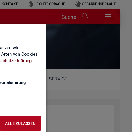
KONTAKT
LEICHTE SPRACHE
GEBÄRDENSPRACHE
Suche
etzen wir
e Arten von Cookies
schutzerklärung
.
SERVICE
sonalisierung
ALLE ZULASSEN
ent­lich­ten Web­sei­ten.