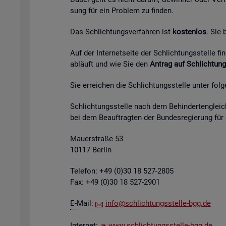
sung für ein Pro­blem zu fin­den.
Das Schlich­tungs­ver­fah­ren ist
kos­ten­los
. Sie
Auf der In­ter­net­sei­te der Schlich­tungs­stel­le 
ab­läuft und wie Sie den
An­trag auf Schlich­tung
Sie er­rei­chen die Schlich­tungs­stel­le unter fol­
Schlich­tungs­stel­le nach dem Be­hin­der­ten­gleich
bei dem Be­auf­trag­ten der Bun­des­re­gie­rung für
Mau­er­stra­ße 53
10117 Ber­lin
Te­le­fon: +49 (0)30 18 527-2805
Fax: +49 (0)30 18 527-2901
E-Mail
:
info@​sch​lich​tung​sste​lle-​bgg.​de
In­ter­net:
www.​sch​lich​tung​sste​lle-​bgg.​de