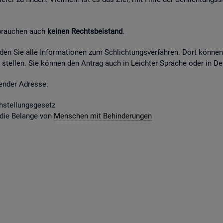
 brau­chen auch
kei­nen Rechts­bei­stand
.
fin­den Sie alle In­for­ma­tio­nen zum Schlich­tungs­ver­fah­ren. Dort kön­ne
stel­len. Sie kön­nen den An­trag auch in Leich­ter Spra­che oder in Deu
gen­der Adres­se:
­stel­lungs­ge­setz
 die Be­lan­ge von
Men­schen mit Be­hin­de­run­gen