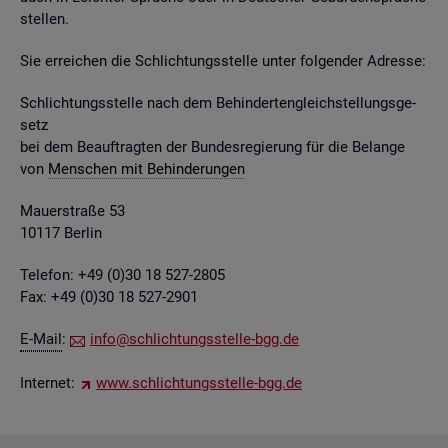
stel­len.
Sie er­rei­chen die Schlich­tungs­stel­le unter fol­gen­der Adres­se:
Schlich­tungs­stel­le nach dem Be­hin­der­ten­gleich­stel­lungs­ge­
setz
bei dem Be­auf­trag­ten der Bun­des­re­gie­rung für die Be­lan­ge
von
Men­schen mit Be­hin­de­run­gen
Mau­er­stra­ße 53
10117 Ber­lin
Te­le­fon: +49 (0)30 18 527-2805
Fax: +49 (0)30 18 527-2901
E-Mail
:
info@​sch​lich​tung​sste​lle-​bgg.​de
In­ter­net:
www.​sch​lich​tung​sste​lle-​bgg.​de