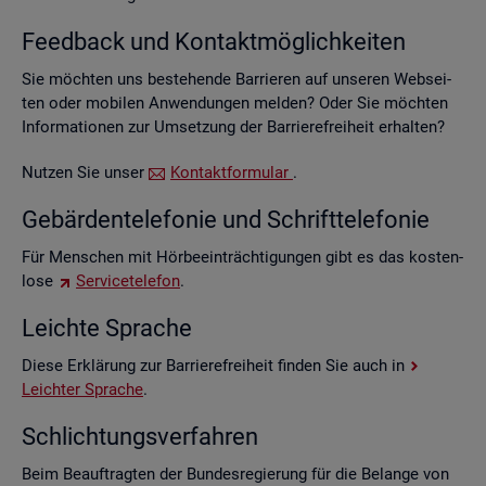
Feed­back und Kon­takt­mög­lich­kei­ten
Sie möch­ten uns be­stehen­de Bar­rie­ren auf un­se­ren Web­sei­
ten oder mo­bi­len An­wen­dun­gen mel­den? Oder Sie möch­ten
In­for­ma­tio­nen zur Um­set­zung der Bar­rie­re­frei­heit er­hal­ten?
Nut­zen Sie unser
Kon­takt­for­mu­lar
.
Ge­bär­den­te­le­fo­nie und Schrift­te­le­fo­nie
Für Men­schen mit Hör­be­ein­träch­ti­gun­gen gibt es das kos­ten­
lo­se
Ser­vice­te­le­fon
.
Leich­te Spra­che
Diese Er­klä­rung zur Bar­rie­re­frei­heit fin­den Sie auch in
Leich­ter Spra­che
.
Schlich­tungs­ver­fah­ren
Beim Be­auf­trag­ten der Bun­des­re­gie­rung für die Be­lan­ge von