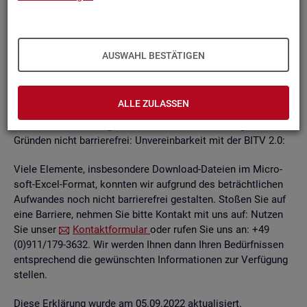
un­ab­hän­gi­gen
BITV
2.0-Tests
, die im Rah­men der Wei­ter­ent­
wick­lung an je­wei­li­gen Teil­be­rei­chen des In­ter­net­auf­tritts
kon­ti­nu­ier­lich durch­ge­führt wer­den.
AUSWAHL BESTÄTIGEN
Die Web­sei­ten sind mit den ge­nann­ten An­for­de­run­gen teil­
wei­se ver­ein­bar. Die Bun­des­agen­tur für Ar­beit ist be­müht, die
ver­blei­ben­den Bar­rie­ren schnellst­mög­lich zu be­he­ben.
ALLE ZULASSEN
Die nach­ste­hend auf­ge­führ­ten In­hal­te sind aus fol­gen­den
Grün­den nicht bar­rie­re­frei: Un­ver­ein­bar­keit mit der BITV 2.0:
Viele Ele­men­te, ins­be­son­de­re Down­load-Da­tei­en im Mi­cro­
soft-Excel-For­mat, konn­ten wir auf­grund des be­trächt­li­chen
Auf­wan­des noch nicht bar­rie­re­frei ge­stal­ten. Sto­ßen Sie auf
eine Bar­rie­re, neh­men Sie bitte Kon­takt mit uns auf: Nut­zen
Sie unser
Kon­takt­for­mu­lar
oder rufen Sie uns an: +49
(0)911/179-3632. Wir wer­den Ihnen dann Ihren Be­dürf­nis­sen
ent­spre­chend die ge­wünsch­ten In­for­ma­tio­nen zur Ver­fü­gung
stel­len.
Diese Er­klä­rung wurde am 05.09.2022 ak­tua­li­siert.