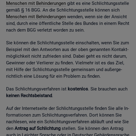
Men­schen mit Be­hin­de­run­gen
gibt es eine Schlich­tungs­stel­le
gemäß § 16 BGG. An die Schlich­tungs­stel­le kön­nen sich
Men­schen mit Be­hin­de­run­gen
wen­den, wenn sie der An­sicht
sind, durch eine öf­fent­li­che Stel­le des Bun­des in einem Recht
nach dem BGG ver­letzt wor­den zu sein.
Sie kön­nen die Schlich­tungs­stel­le ein­schal­ten, wenn Sie zum
Bei­spiel mit den Ant­wor­ten aus der oben ge­nann­ten Kon­takt­
mög­lich­keit nicht zu­frie­den sind. Dabei geht es nicht darum,
Ge­win­ner oder Ver­lie­rer zu fin­den. Viel­mehr ist es das Ziel,
mit Hilfe der Schlich­tungs­stel­le ge­mein­sam und au­ßer­ge­
richt­lich eine Lö­sung für ein Pro­blem zu fin­den.
Das Schlich­tungs­ver­fah­ren ist
kos­ten­los
. Sie brau­chen auch
kei­nen Rechts­bei­stand
.
Auf der In­ter­net­sei­te der Schlich­tungs­stel­le fin­den Sie alle In­
for­ma­tio­nen zum Schlich­tungs­ver­fah­ren. Dort kön­nen Sie
nach­le­sen, wie ein Schlich­tungs­ver­fah­ren ab­läuft und wie Sie
den
An­trag auf Schlich­tung
stel­len. Sie kön­nen den An­trag
auch in Leich­ter Spra­che oder in Deut­scher Ge­bär­den­spra­che