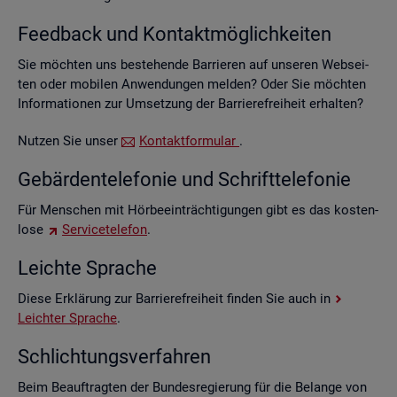
Feed­back und Kon­takt­mög­lich­kei­ten
Sie möch­ten uns be­stehen­de Bar­rie­ren auf un­se­ren Web­sei­
ten oder mo­bi­len An­wen­dun­gen mel­den? Oder Sie möch­ten
In­for­ma­tio­nen zur Um­set­zung der Bar­rie­re­frei­heit er­hal­ten?
Nut­zen Sie unser
Kon­takt­for­mu­lar
.
Ge­bär­den­te­le­fo­nie und Schrift­te­le­fo­nie
Für Men­schen mit Hör­be­ein­träch­ti­gun­gen gibt es das kos­ten­
lo­se
Ser­vice­te­le­fon
.
Leich­te Spra­che
Diese Er­klä­rung zur Bar­rie­re­frei­heit fin­den Sie auch in
Leich­ter Spra­che
.
Schlich­tungs­ver­fah­ren
Beim Be­auf­trag­ten der Bun­des­re­gie­rung für die Be­lan­ge von