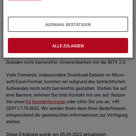
un­ab­hän­gi­gen
BITV
2.0-Tests
, die im Rah­men der Wei­ter­ent­
wick­lung an je­wei­li­gen Teil­be­rei­chen des In­ter­net­auf­tritts
kon­ti­nu­ier­lich durch­ge­führt wer­den.
AUSWAHL BESTÄTIGEN
Die Web­sei­ten sind mit den ge­nann­ten An­for­de­run­gen teil­
wei­se ver­ein­bar. Die Bun­des­agen­tur für Ar­beit ist be­müht, die
ver­blei­ben­den Bar­rie­ren schnellst­mög­lich zu be­he­ben.
ALLE ZULASSEN
Die nach­ste­hend auf­ge­führ­ten In­hal­te sind aus fol­gen­den
Grün­den nicht bar­rie­re­frei: Un­ver­ein­bar­keit mit der BITV 2.0:
Viele Ele­men­te, ins­be­son­de­re Down­load-Da­tei­en im Mi­cro­
soft-Excel-For­mat, konn­ten wir auf­grund des be­trächt­li­chen
Auf­wan­des noch nicht bar­rie­re­frei ge­stal­ten. Sto­ßen Sie auf
eine Bar­rie­re, neh­men Sie bitte Kon­takt mit uns auf: Nut­zen
Sie unser
Kon­takt­for­mu­lar
oder rufen Sie uns an: +49
(0)911/179-3632. Wir wer­den Ihnen dann Ihren Be­dürf­nis­sen
ent­spre­chend die ge­wünsch­ten In­for­ma­tio­nen zur Ver­fü­gung
stel­len.
Diese Er­klä­rung wurde am 05.09.2022 ak­tua­li­siert.