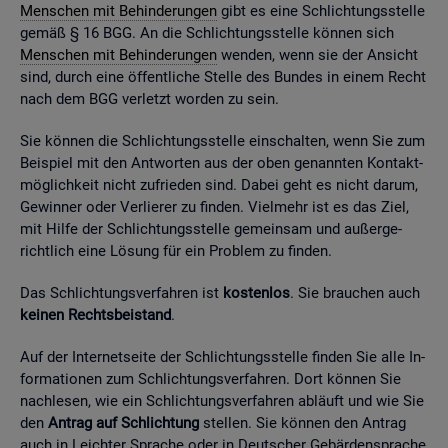
Men­schen mit Be­hin­de­run­gen
gibt es eine Schlich­tungs­stel­le
gemäß § 16 BGG. An die Schlich­tungs­stel­le kön­nen sich
Men­schen mit Be­hin­de­run­gen
wen­den, wenn sie der An­sicht
sind, durch eine öf­fent­li­che Stel­le des Bun­des in einem Recht
nach dem BGG ver­letzt wor­den zu sein.
Sie kön­nen die Schlich­tungs­stel­le ein­schal­ten, wenn Sie zum
Bei­spiel mit den Ant­wor­ten aus der oben ge­nann­ten Kon­takt­
mög­lich­keit nicht zu­frie­den sind. Dabei geht es nicht darum,
Ge­win­ner oder Ver­lie­rer zu fin­den. Viel­mehr ist es das Ziel,
mit Hilfe der Schlich­tungs­stel­le ge­mein­sam und au­ßer­ge­
richt­lich eine Lö­sung für ein Pro­blem zu fin­den.
Das Schlich­tungs­ver­fah­ren ist
kos­ten­los
. Sie brau­chen auch
kei­nen Rechts­bei­stand
.
Auf der In­ter­net­sei­te der Schlich­tungs­stel­le fin­den Sie alle In­
for­ma­tio­nen zum Schlich­tungs­ver­fah­ren. Dort kön­nen Sie
nach­le­sen, wie ein Schlich­tungs­ver­fah­ren ab­läuft und wie Sie
den
An­trag auf Schlich­tung
stel­len. Sie kön­nen den An­trag
auch in Leich­ter Spra­che oder in Deut­scher Ge­bär­den­spra­che