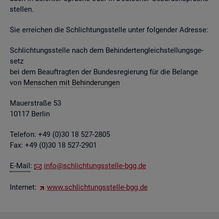
stel­len.
Sie er­rei­chen die Schlich­tungs­stel­le unter fol­gen­der Adres­se:
Schlich­tungs­stel­le nach dem Be­hin­der­ten­gleich­stel­lungs­ge­
setz
bei dem Be­auf­trag­ten der Bun­des­re­gie­rung für die Be­lan­ge
von
Men­schen mit Be­hin­de­run­gen
Mau­er­stra­ße 53
10117 Ber­lin
Te­le­fon: +49 (0)30 18 527-2805
Fax: +49 (0)30 18 527-2901
E-Mail
:
info@​sch​lich​tung​sste​lle-​bgg.​de
In­ter­net:
www.​sch​lich​tung​sste​lle-​bgg.​de