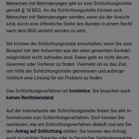
Men­schen mit Be­hin­de­run­gen
gibt es eine Schlich­tungs­stel­le
gemäß § 16 BGG. An die Schlich­tungs­stel­le kön­nen sich
Men­schen mit Be­hin­de­run­gen
wen­den, wenn sie der An­sicht
sind, durch eine öf­fent­li­che Stel­le des Bun­des in einem Recht
nach dem BGG ver­letzt wor­den zu sein.
Sie kön­nen die Schlich­tungs­stel­le ein­schal­ten, wenn Sie zum
Bei­spiel mit den Ant­wor­ten aus der oben ge­nann­ten Kon­takt­
mög­lich­keit nicht zu­frie­den sind. Dabei geht es nicht darum,
Ge­win­ner oder Ver­lie­rer zu fin­den. Viel­mehr ist es das Ziel,
mit Hilfe der Schlich­tungs­stel­le ge­mein­sam und au­ßer­ge­
richt­lich eine Lö­sung für ein Pro­blem zu fin­den.
Das Schlich­tungs­ver­fah­ren ist
kos­ten­los
. Sie brau­chen auch
kei­nen Rechts­bei­stand
.
Auf der In­ter­net­sei­te der Schlich­tungs­stel­le fin­den Sie alle In­
for­ma­tio­nen zum Schlich­tungs­ver­fah­ren. Dort kön­nen Sie
nach­le­sen, wie ein Schlich­tungs­ver­fah­ren ab­läuft und wie Sie
den
An­trag auf Schlich­tung
stel­len. Sie kön­nen den An­trag
auch in Leich­ter Spra­che oder in Deut­scher Ge­bär­den­spra­che