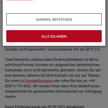
un­ab­hän­gi­gen
BITV
2.0-Tests
, die im Rah­men der Wei­ter­ent­
wick­lung an je­wei­li­gen Teil­be­rei­chen des In­ter­net­auf­tritts
kon­ti­nu­ier­lich durch­ge­führt wer­den.
AUSWAHL BESTÄTIGEN
Die Web­sei­ten sind mit den ge­nann­ten An­for­de­run­gen teil­
wei­se ver­ein­bar. Die Bun­des­agen­tur für Ar­beit ist be­müht, die
ver­blei­ben­den Bar­rie­ren schnellst­mög­lich zu be­he­ben.
ALLE ZULASSEN
Die nach­ste­hend auf­ge­führ­ten In­hal­te sind aus fol­gen­den
Grün­den nicht bar­rie­re­frei: Un­ver­ein­bar­keit mit der BITV 2.0:
Viele Ele­men­te, ins­be­son­de­re Down­load-Da­tei­en im Mi­cro­
soft-Excel-For­mat, konn­ten wir auf­grund des be­trächt­li­chen
Auf­wan­des noch nicht bar­rie­re­frei ge­stal­ten. Sto­ßen Sie auf
eine Bar­rie­re, neh­men Sie bitte Kon­takt mit uns auf: Nut­zen
Sie unser
Kon­takt­for­mu­lar
oder rufen Sie uns an: +49
(0)911/179-3632. Wir wer­den Ihnen dann Ihren Be­dürf­nis­sen
ent­spre­chend die ge­wünsch­ten In­for­ma­tio­nen zur Ver­fü­gung
stel­len.
Diese Er­klä­rung wurde am 05.09.2022 ak­tua­li­siert.