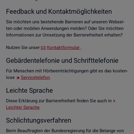
Feed­back und Kon­takt­mög­lich­kei­ten
Sie möch­ten uns be­stehen­de Bar­rie­ren auf un­se­ren Web­sei­
ten oder mo­bi­len An­wen­dun­gen mel­den? Oder Sie möch­ten
In­for­ma­tio­nen zur Um­set­zung der Bar­rie­re­frei­heit er­hal­ten?
Nut­zen Sie unser
Kon­takt­for­mu­lar
.
Ge­bär­den­te­le­fo­nie und Schrift­te­le­fo­nie
Für Men­schen mit Hör­be­ein­träch­ti­gun­gen gibt es das kos­ten­
lo­se
Ser­vice­te­le­fon
.
Leich­te Spra­che
Diese Er­klä­rung zur Bar­rie­re­frei­heit fin­den Sie auch in
Leich­ter Spra­che
.
Schlich­tungs­ver­fah­ren
Beim Be­auf­trag­ten der Bun­des­re­gie­rung für die Be­lan­ge von