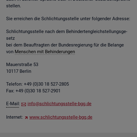
stel­len.
Sie er­rei­chen die Schlich­tungs­stel­le unter fol­gen­der Adres­se:
Schlich­tungs­stel­le nach dem Be­hin­der­ten­gleich­stel­lungs­ge­
setz
bei dem Be­auf­trag­ten der Bun­des­re­gie­rung für die Be­lan­ge
von
Men­schen mit Be­hin­de­run­gen
Mau­er­stra­ße 53
10117 Ber­lin
Te­le­fon: +49 (0)30 18 527-2805
Fax: +49 (0)30 18 527-2901
E-Mail
:
info@​sch​lich​tung​sste​lle-​bgg.​de
In­ter­net:
www.​sch​lich​tung​sste​lle-​bgg.​de