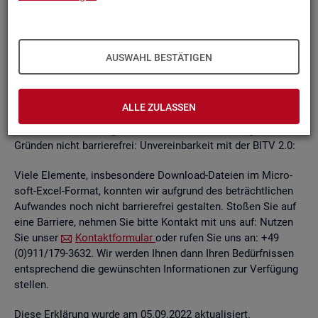
un­ab­hän­gi­gen
BITV
2.0-Tests
, die im Rah­men der Wei­ter­ent­
wick­lung an je­wei­li­gen Teil­be­rei­chen des In­ter­net­auf­tritts
kon­ti­nu­ier­lich durch­ge­führt wer­den.
AUSWAHL BESTÄTIGEN
Die Web­sei­ten sind mit den ge­nann­ten An­for­de­run­gen teil­
wei­se ver­ein­bar. Die Bun­des­agen­tur für Ar­beit ist be­müht, die
ver­blei­ben­den Bar­rie­ren schnellst­mög­lich zu be­he­ben.
ALLE ZULASSEN
Die nach­ste­hend auf­ge­führ­ten In­hal­te sind aus fol­gen­den
Grün­den nicht bar­rie­re­frei: Un­ver­ein­bar­keit mit der BITV 2.0:
Viele Ele­men­te, ins­be­son­de­re Down­load-Da­tei­en im Mi­cro­
soft-Excel-For­mat, konn­ten wir auf­grund des be­trächt­li­chen
Auf­wan­des noch nicht bar­rie­re­frei ge­stal­ten. Sto­ßen Sie auf
eine Bar­rie­re, neh­men Sie bitte Kon­takt mit uns auf: Nut­zen
Sie unser
Kon­takt­for­mu­lar
oder rufen Sie uns an: +49
(0)911/179-3632. Wir wer­den Ihnen dann Ihren Be­dürf­nis­sen
ent­spre­chend die ge­wünsch­ten In­for­ma­tio­nen zur Ver­fü­gung
stel­len.
Diese Er­klä­rung wurde am 05.09.2022 ak­tua­li­siert.