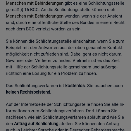
Men­schen mit Be­hin­de­run­gen
gibt es eine Schlich­tungs­stel­le
gemäß § 16 BGG. An die Schlich­tungs­stel­le kön­nen sich
Men­schen mit Be­hin­de­run­gen
wen­den, wenn sie der An­sicht
sind, durch eine öf­fent­li­che Stel­le des Bun­des in einem Recht
nach dem BGG ver­letzt wor­den zu sein.
Sie kön­nen die Schlich­tungs­stel­le ein­schal­ten, wenn Sie zum
Bei­spiel mit den Ant­wor­ten aus der oben ge­nann­ten Kon­takt­
mög­lich­keit nicht zu­frie­den sind. Dabei geht es nicht darum,
Ge­win­ner oder Ver­lie­rer zu fin­den. Viel­mehr ist es das Ziel,
mit Hilfe der Schlich­tungs­stel­le ge­mein­sam und au­ßer­ge­
richt­lich eine Lö­sung für ein Pro­blem zu fin­den.
Das Schlich­tungs­ver­fah­ren ist
kos­ten­los
. Sie brau­chen auch
kei­nen Rechts­bei­stand
.
Auf der In­ter­net­sei­te der Schlich­tungs­stel­le fin­den Sie alle In­
for­ma­tio­nen zum Schlich­tungs­ver­fah­ren. Dort kön­nen Sie
nach­le­sen, wie ein Schlich­tungs­ver­fah­ren ab­läuft und wie Sie
den
An­trag auf Schlich­tung
stel­len. Sie kön­nen den An­trag
auch in Leich­ter Spra­che oder in Deut­scher Ge­bär­den­spra­che