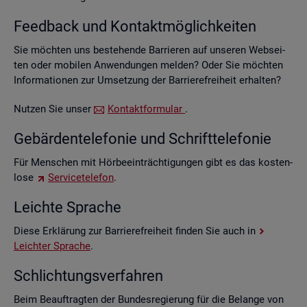
Feed­back und Kon­takt­mög­lich­kei­ten
Sie möch­ten uns be­stehen­de Bar­rie­ren auf un­se­ren Web­sei­
ten oder mo­bi­len An­wen­dun­gen mel­den? Oder Sie möch­ten
In­for­ma­tio­nen zur Um­set­zung der Bar­rie­re­frei­heit er­hal­ten?
Nut­zen Sie unser
Kon­takt­for­mu­lar
.
Ge­bär­den­te­le­fo­nie und Schrift­te­le­fo­nie
Für Men­schen mit Hör­be­ein­träch­ti­gun­gen gibt es das kos­ten­
lo­se
Ser­vice­te­le­fon
.
Leich­te Spra­che
Diese Er­klä­rung zur Bar­rie­re­frei­heit fin­den Sie auch in
Leich­ter Spra­che
.
Schlich­tungs­ver­fah­ren
Beim Be­auf­trag­ten der Bun­des­re­gie­rung für die Be­lan­ge von