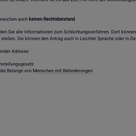
 brau­chen auch
kei­nen Rechts­bei­stand
.
fin­den Sie alle In­for­ma­tio­nen zum Schlich­tungs­ver­fah­ren. Dort kön­ne
stel­len. Sie kön­nen den An­trag auch in Leich­ter Spra­che oder in Deu
gen­der Adres­se:
­stel­lungs­ge­setz
 die Be­lan­ge von
Men­schen mit Be­hin­de­run­gen