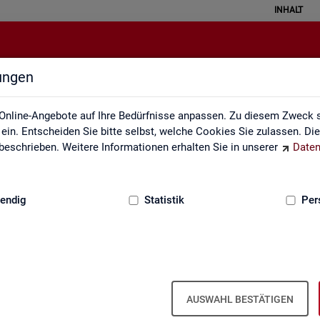
INHALT
lungen
Erklärung zur Barrierefreiheit
Online-Angebote auf Ihre Bedürfnisse anpassen. Zu diesem Zweck s
in. Entscheiden Sie bitte selbst, welche Cookies Sie zulassen. Di
eschrieben. Weitere Informationen erhalten Sie in unserer
Daten
:
GRUNDLAGEN
endig
Statistik
Per
Er­klä­rung zur Bar­rie­re­frei­heit
AUSWAHL BESTÄTIGEN
r­rie­re­frei­heit gilt für die unter
sta­tis­tik.ar­beits­agen­tur.de
ver­öf­f