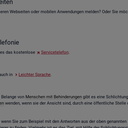
i­ten
e­ren Web­sei­ten oder mo­bi­len An­wen­dun­gen mel­den? Oder Sie möch­t
le­fo­nie
 es das kos­ten­lo­se
Ser­vice­te­le­fon
.
e auch in
Leich­ter Spra­che
.
e Be­lan­ge von
Men­schen mit Be­hin­de­run­gen
gibt es eine Schlich­tun
gen
wen­den, wenn sie der An­sicht sind, durch eine öf­fent­li­che Stel
n, wenn Sie zum Bei­spiel mit den Ant­wor­ten aus der oben ge­nann­ten Ko
­rer zu fin­den. Viel­mehr ist es das Ziel, mit Hilfe der Schlich­tungs­st