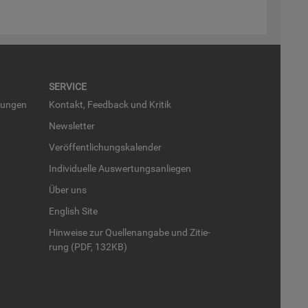
SER­VICE
run­gen
Kon­takt, Feed­back und Kri­tik
News­let­ter
Ver­öf­fent­li­chungs­ka­len­der
In­di­vi­du­el­le Aus­wer­tungs­an­lie­gen
Über uns
English Site
Hin­wei­se zur Quel­len­an­ga­be und Zi­tie­
rung (PDF, 132KB)