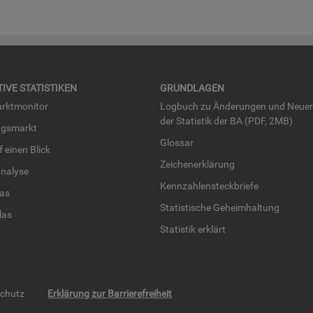
TI­VE STA­TIS­TI­KEN
GRUND­LA­GEN
rkt­mo­ni­tor
Log­buch zu Än­de­run­gen und Neue­
der Sta­tis­tik der BA (PDF, 2MB)
ngs­markt
Glos­sar
uf einen Blick
Zei­chen­er­klä­rung
na­ly­se
Kenn­zah­len­steck­brie­fe
­las
Sta­tis­ti­sche Ge­heim­hal­tung
­las
Sta­tis­tik er­klärt
schutz
Erklärung zur Barrierefreiheit