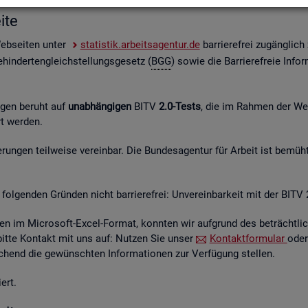
i­te
Web­sei­ten unter
sta­tis­tik.ar­beits­agen­tur.de
bar­rie­re­frei zu­gäng­lic
hin­der­ten­gleich­stel­lungs­ge­setz (
BGG
) sowie die Bar­rie­re­freie In­for
n­gen be­ruht auf
un­ab­hän­gi­gen
BITV
2.0-Tests
, die im Rah­men der Wei­t
hrt wer­den.
un­gen teil­wei­se ver­ein­bar. Die Bun­des­agen­tur für Ar­beit ist be­müht
fol­gen­den Grün­den nicht bar­rie­re­frei: Un­ver­ein­bar­keit mit der BITV 
­en im Mi­cro­soft-Excel-For­mat, konn­ten wir auf­grund des be­trächt­li­c
 bitte Kon­takt mit uns auf: Nut­zen Sie unser
Kon­takt­for­mu­lar
oder
hend die ge­wünsch­ten In­for­ma­tio­nen zur Ver­fü­gung stel­len.
ert.