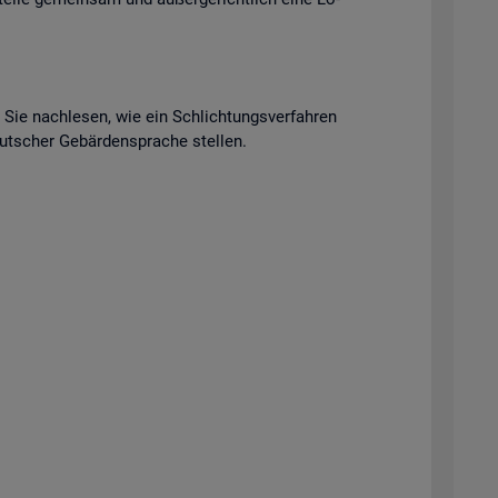
n Sie nach­le­sen, wie ein Schlich­tungs­ver­fah­ren
t­scher Ge­bär­den­spra­che stel­len.