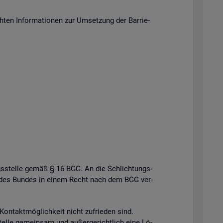
en In­for­ma­tio­nen zur Um­set­zung der Bar­rie­
gs­stel­le gemäß § 16 BGG. An die Schlich­tungs­
­le des Bun­des in einem Recht nach dem BGG ver­
n­takt­mög­lich­keit nicht zu­frie­den sind.
el­le ge­mein­sam und au­ßer­ge­richt­lich eine Lö­