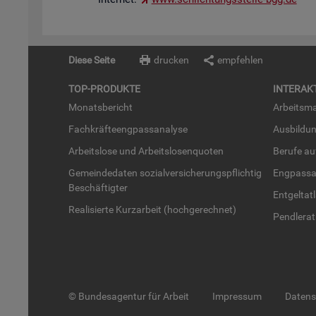
Diese Seite
drucken
empfehlen
TOP-PRO­DUK­TE
IN­TER­AK­
Mo­nats­be­richt
Ar­beits­ma
Fach­kräf­te­eng­pass­ana­ly­se
Aus­bil­du
Ar­beits­lo­se und Ar­beits­lo­sen­quo­ten
Be­ru­fe a
Ge­mein­de­da­ten so­zi­al­ver­si­che­rungs­pflich­tig
Eng­pass­a
Be­schäf­tig­ter
Ent­gel­t­at
Rea­li­sier­te Kurz­ar­beit (hoch­ge­rech­net)
Pend­ler­at
© Bundesagentur für Arbeit
Impressum
Daten