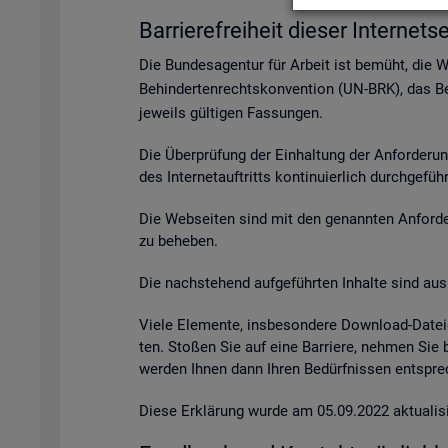
Bar­rie­re­frei­heit die­ser In­ter­net­se
Die Bun­des­agen­tur für Ar­beit ist be­müht, die 
Be­hin­der­ten­rechts­kon­ven­ti­on (UN-BRK), das Be­
je­weils gül­ti­gen Fas­sun­gen.
Die Über­prü­fung der Ein­hal­tung der An­for­de­ru
des In­ter­net­auf­tritts kon­ti­nu­ier­lich durch­ge­fü
Die Web­sei­ten sind mit den ge­nann­ten An­for­de­r
zu be­he­ben.
Die nach­ste­hend auf­ge­führ­ten In­hal­te sind aus 
Viele Ele­men­te, ins­be­son­de­re Down­load-Da­tei
ten. Sto­ßen Sie auf eine Bar­rie­re, neh­men Sie
wer­den Ihnen dann Ihren Be­dürf­nis­sen ent­spre­c
Diese Er­klä­rung wurde am 05.09.2022 ak­tua­li­si