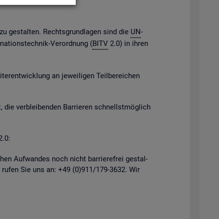
h zu ge­stal­ten. Rechts­grund­la­gen sind die
UN
-
­ma­ti­ons­tech­nik-Ver­ord­nung (
BITV
2.0) in ihren
er­ent­wick­lung an je­wei­li­gen Teil­be­rei­chen
, die ver­blei­ben­den Bar­rie­ren schnellst­mög­lich
2.0:
hen Auf­wan­des noch nicht bar­rie­re­frei ge­stal­
 rufen Sie uns an: +49 (0)911/179-3632. Wir