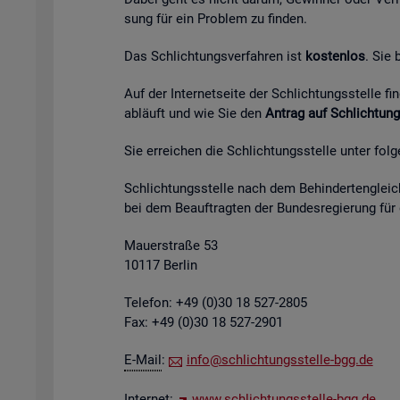
sung für ein Pro­blem zu fin­den.
Das Schlich­tungs­ver­fah­ren ist
kos­ten­los
. Sie
Auf der In­ter­net­sei­te der Schlich­tungs­stel­le 
ab­läuft und wie Sie den
An­trag auf Schlich­tung
Sie er­rei­chen die Schlich­tungs­stel­le unter fol­
Schlich­tungs­stel­le nach dem Be­hin­der­ten­gleich
bei dem Be­auf­trag­ten der Bun­des­re­gie­rung für
Mau­er­stra­ße 53
10117 Ber­lin
Te­le­fon: +49 (0)30 18 527-2805
Fax: +49 (0)30 18 527-2901
E-Mail
:
info@​sch​lich​tung​sste​lle-​bgg.​de
In­ter­net:
www.​sch​lich​tung​sste​lle-​bgg.​de