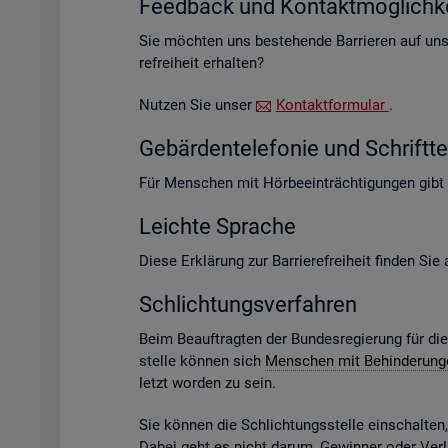
Feed­back und Kon­takt­mög­lich­ke
Sie möch­ten uns be­stehen­de Bar­rie­ren auf un­s
re­frei­heit er­hal­ten?
Nut­zen Sie unser
Kon­takt­for­mu­lar
.
Ge­bär­den­te­le­fo­nie und Schrift­te­
Für Men­schen mit Hör­be­ein­träch­ti­gun­gen gibt
Leich­te Spra­che
Diese Er­klä­rung zur Bar­rie­re­frei­heit fin­den Si
Schlich­tungs­ver­fah­ren
Beim Be­auf­trag­ten der Bun­des­re­gie­rung für di
stel­le kön­nen sich
Men­schen mit Be­hin­de­run­
letzt wor­den zu sein.
Sie kön­nen die Schlich­tungs­stel­le ein­schal­te
Dabei geht es nicht darum, Ge­win­ner oder Ver­lie