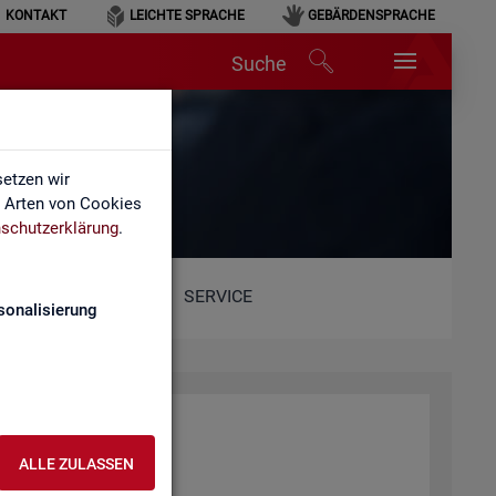
KONTAKT
LEICHTE SPRACHE
GEBÄRDENSPRACHE
Suche
etzen wir
e Arten von Cookies
schutzerklärung
.
SERVICE
sonalisierung
ALLE ZULASSEN
ent­lich­ten Web­sei­ten.