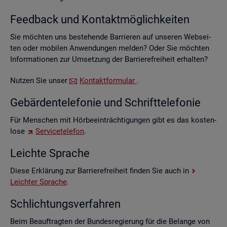
Feed­back und Kon­takt­mög­lich­kei­ten
Sie möch­ten uns be­stehen­de Bar­rie­ren auf un­se­ren Web­sei­
ten oder mo­bi­len An­wen­dun­gen mel­den? Oder Sie möch­ten
In­for­ma­tio­nen zur Um­set­zung der Bar­rie­re­frei­heit er­hal­ten?
Nut­zen Sie unser
Kon­takt­for­mu­lar
.
Ge­bär­den­te­le­fo­nie und Schrift­te­le­fo­nie
Für Men­schen mit Hör­be­ein­träch­ti­gun­gen gibt es das kos­ten­
lo­se
Ser­vice­te­le­fon
.
Leich­te Spra­che
Diese Er­klä­rung zur Bar­rie­re­frei­heit fin­den Sie auch in
Leich­ter Spra­che
.
Schlich­tungs­ver­fah­ren
Beim Be­auf­trag­ten der Bun­des­re­gie­rung für die Be­lan­ge von