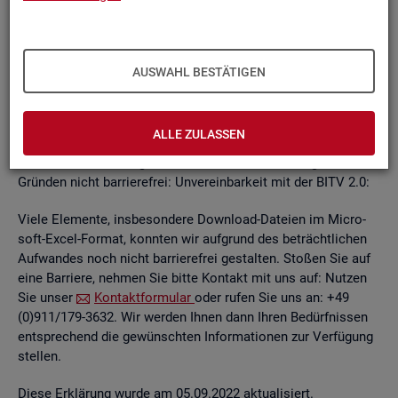
un­ab­hän­gi­gen
BITV
2.0-Tests
, die im Rah­men der Wei­ter­ent­
wick­lung an je­wei­li­gen Teil­be­rei­chen des In­ter­net­auf­tritts
kon­ti­nu­ier­lich durch­ge­führt wer­den.
AUSWAHL BESTÄTIGEN
Die Web­sei­ten sind mit den ge­nann­ten An­for­de­run­gen teil­
wei­se ver­ein­bar. Die Bun­des­agen­tur für Ar­beit ist be­müht, die
ver­blei­ben­den Bar­rie­ren schnellst­mög­lich zu be­he­ben.
ALLE ZULASSEN
Die nach­ste­hend auf­ge­führ­ten In­hal­te sind aus fol­gen­den
Grün­den nicht bar­rie­re­frei: Un­ver­ein­bar­keit mit der BITV 2.0:
Viele Ele­men­te, ins­be­son­de­re Down­load-Da­tei­en im Mi­cro­
soft-Excel-For­mat, konn­ten wir auf­grund des be­trächt­li­chen
Auf­wan­des noch nicht bar­rie­re­frei ge­stal­ten. Sto­ßen Sie auf
eine Bar­rie­re, neh­men Sie bitte Kon­takt mit uns auf: Nut­zen
Sie unser
Kon­takt­for­mu­lar
oder rufen Sie uns an: +49
(0)911/179-3632. Wir wer­den Ihnen dann Ihren Be­dürf­nis­sen
ent­spre­chend die ge­wünsch­ten In­for­ma­tio­nen zur Ver­fü­gung
stel­len.
Diese Er­klä­rung wurde am 05.09.2022 ak­tua­li­siert.