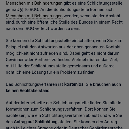
Men­schen mit Be­hin­de­run­gen
gibt es eine Schlich­tungs­stel­le
gemäß § 16 BGG. An die Schlich­tungs­stel­le kön­nen sich
Men­schen mit Be­hin­de­run­gen
wen­den, wenn sie der An­sicht
sind, durch eine öf­fent­li­che Stel­le des Bun­des in einem Recht
nach dem BGG ver­letzt wor­den zu sein.
Sie kön­nen die Schlich­tungs­stel­le ein­schal­ten, wenn Sie zum
Bei­spiel mit den Ant­wor­ten aus der oben ge­nann­ten Kon­takt­
mög­lich­keit nicht zu­frie­den sind. Dabei geht es nicht darum,
Ge­win­ner oder Ver­lie­rer zu fin­den. Viel­mehr ist es das Ziel,
mit Hilfe der Schlich­tungs­stel­le ge­mein­sam und au­ßer­ge­
richt­lich eine Lö­sung für ein Pro­blem zu fin­den.
Das Schlich­tungs­ver­fah­ren ist
kos­ten­los
. Sie brau­chen auch
kei­nen Rechts­bei­stand
.
Auf der In­ter­net­sei­te der Schlich­tungs­stel­le fin­den Sie alle In­
for­ma­tio­nen zum Schlich­tungs­ver­fah­ren. Dort kön­nen Sie
nach­le­sen, wie ein Schlich­tungs­ver­fah­ren ab­läuft und wie Sie
den
An­trag auf Schlich­tung
stel­len. Sie kön­nen den An­trag
auch in Leich­ter Spra­che oder in Deut­scher Ge­bär­den­spra­che