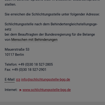
stel­len.
Sie er­rei­chen die Schlich­tungs­stel­le unter fol­gen­der Adres­se:
Schlich­tungs­stel­le nach dem Be­hin­der­ten­gleich­stel­lungs­ge­
setz
bei dem Be­auf­trag­ten der Bun­des­re­gie­rung für die Be­lan­ge
von
Men­schen mit Be­hin­de­run­gen
Mau­er­stra­ße 53
10117 Ber­lin
Te­le­fon: +49 (0)30 18 527-2805
Fax: +49 (0)30 18 527-2901
E-Mail
:
info@​sch​lich​tung​sste​lle-​bgg.​de
In­ter­net:
www.​sch​lich​tung​sste​lle-​bgg.​de