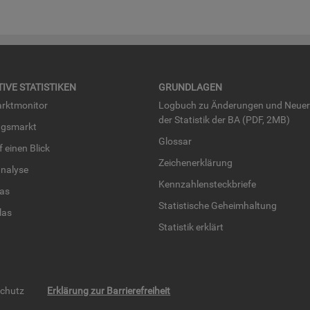
TI­VE STA­TIS­TI­KEN
GRUND­LA­GEN
rkt­mo­ni­tor
Log­buch zu Än­de­run­gen und Neue­
der Sta­tis­tik der BA (PDF, 2MB)
ngs­markt
Glos­sar
uf einen Blick
Zei­chen­er­klä­rung
na­ly­se
Kenn­zah­len­steck­brie­fe
­las
Sta­tis­ti­sche Ge­heim­hal­tung
­las
Sta­tis­tik er­klärt
schutz
Erklärung zur Barrierefreiheit