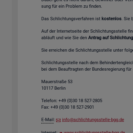
sung für ein Pro­blem zu fin­den.
Das Schlich­tungs­ver­fah­ren ist
kos­ten­los
. Sie
Auf der In­ter­net­sei­te der Schlich­tungs­stel­le 
ab­läuft und wie Sie den
An­trag auf Schlich­tung
Sie er­rei­chen die Schlich­tungs­stel­le unter fol­
Schlich­tungs­stel­le nach dem Be­hin­der­ten­gleich
bei dem Be­auf­trag­ten der Bun­des­re­gie­rung für
Mau­er­stra­ße 53
10117 Ber­lin
Te­le­fon: +49 (0)30 18 527-2805
Fax: +49 (0)30 18 527-2901
E-Mail
:
info@​sch​lich​tung​sste​lle-​bgg.​de
In­ter­net:
www.​sch​lich​tung​sste​lle-​bgg.​de