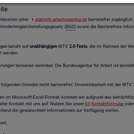
i­te
Web­sei­ten unter
sta­tis­tik.ar­beits­agen­tur.de
bar­rie­re­frei zu­gäng­lic
hin­der­ten­gleich­stel­lungs­ge­setz (
BGG
) sowie die Bar­rie­re­freie In­for
n­gen be­ruht auf
un­ab­hän­gi­gen
BITV
2.0-Tests
, die im Rah­men der Wei­t
hrt wer­den.
un­gen teil­wei­se ver­ein­bar. Die Bun­des­agen­tur für Ar­beit ist be­müht
fol­gen­den Grün­den nicht bar­rie­re­frei: Un­ver­ein­bar­keit mit der BITV 
­en im Mi­cro­soft-Excel-For­mat, konn­ten wir auf­grund des be­trächt­li­c
 bitte Kon­takt mit uns auf: Nut­zen Sie unser
Kon­takt­for­mu­lar
oder
hend die ge­wünsch­ten In­for­ma­tio­nen zur Ver­fü­gung stel­len.
ert.