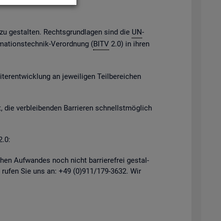
h zu ge­stal­ten. Rechts­grund­la­gen sind die
UN
-
­ma­ti­ons­tech­nik-Ver­ord­nung (
BITV
2.0) in ihren
er­ent­wick­lung an je­wei­li­gen Teil­be­rei­chen
, die ver­blei­ben­den Bar­rie­ren schnellst­mög­lich
2.0:
hen Auf­wan­des noch nicht bar­rie­re­frei ge­stal­
 rufen Sie uns an: +49 (0)911/179-3632. Wir