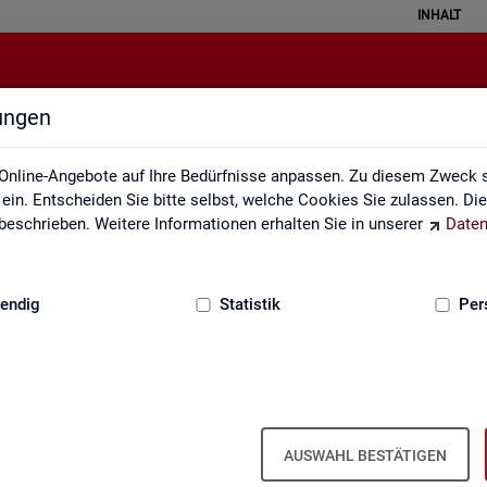
INHALT
lungen
Erklärung zur Barrierefreiheit
Online-Angebote auf Ihre Bedürfnisse anpassen. Zu diesem Zweck s
in. Entscheiden Sie bitte selbst, welche Cookies Sie zulassen. Di
eschrieben. Weitere Informationen erhalten Sie in unserer
Daten
:
GRUNDLAGEN
endig
Statistik
Per
Er­klä­rung zur Bar­rie­re­frei­heit
AUSWAHL BESTÄTIGEN
r­rie­re­frei­heit gilt für die unter
sta­tis­tik.ar­beits­agen­tur.de
ver­öf­f