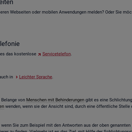
i­ten
e­ren Web­sei­ten oder mo­bi­len An­wen­dun­gen mel­den? Oder Sie möch­t
le­fo­nie
 es das kos­ten­lo­se
Ser­vice­te­le­fon
.
e auch in
Leich­ter Spra­che
.
e Be­lan­ge von
Men­schen mit Be­hin­de­run­gen
gibt es eine Schlich­tun
gen
wen­den, wenn sie der An­sicht sind, durch eine öf­fent­li­che Stel
n, wenn Sie zum Bei­spiel mit den Ant­wor­ten aus der oben ge­nann­ten Ko
­rer zu fin­den. Viel­mehr ist es das Ziel, mit Hilfe der Schlich­tungs­st