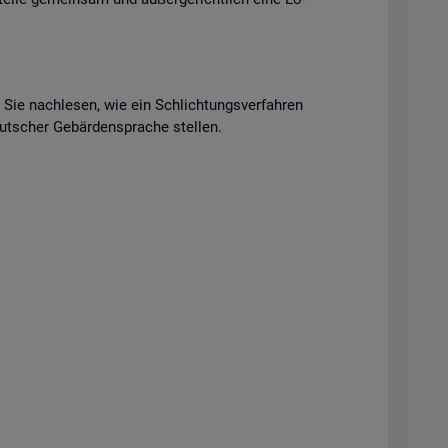
n Sie nach­le­sen, wie ein Schlich­tungs­ver­fah­ren
t­scher Ge­bär­den­spra­che stel­len.