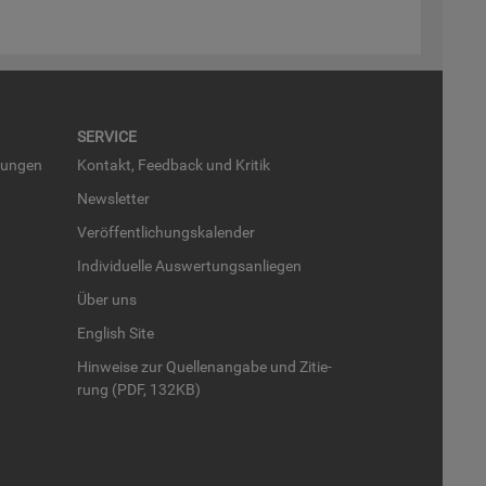
SER­VICE
run­gen
Kon­takt, Feed­back und Kri­tik
News­let­ter
Ver­öf­fent­li­chungs­ka­len­der
In­di­vi­du­el­le Aus­wer­tungs­an­lie­gen
Über uns
English Site
Hin­wei­se zur Quel­len­an­ga­be und Zi­tie­
rung (PDF, 132KB)