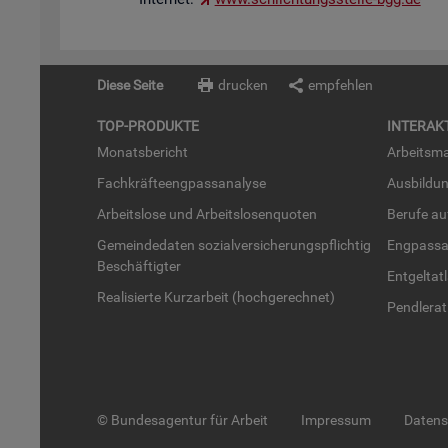
Diese Seite
drucken
empfehlen
TOP-PRO­DUK­TE
IN­TER­AK­
Mo­nats­be­richt
Ar­beits­ma
Fach­kräf­te­eng­pass­ana­ly­se
Aus­bil­du
Ar­beits­lo­se und Ar­beits­lo­sen­quo­ten
Be­ru­fe a
Ge­mein­de­da­ten so­zi­al­ver­si­che­rungs­pflich­tig
Eng­pass­a
Be­schäf­tig­ter
Ent­gel­t­at
Rea­li­sier­te Kurz­ar­beit (hoch­ge­rech­net)
Pend­ler­at
© Bundesagentur für Arbeit
Impressum
Daten