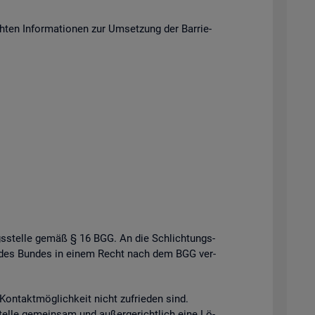
en In­for­ma­tio­nen zur Um­set­zung der Bar­rie­
gs­stel­le gemäß § 16 BGG. An die Schlich­tungs­
­le des Bun­des in einem Recht nach dem BGG ver­
n­takt­mög­lich­keit nicht zu­frie­den sind.
el­le ge­mein­sam und au­ßer­ge­richt­lich eine Lö­