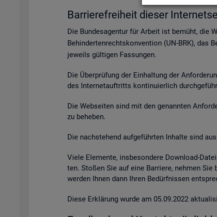
Bar­rie­re­frei­heit die­ser In­ter­net­se
Die Bun­des­agen­tur für Ar­beit ist be­müht, die 
Be­hin­der­ten­rechts­kon­ven­ti­on (UN-BRK), das Be­
je­weils gül­ti­gen Fas­sun­gen.
Die Über­prü­fung der Ein­hal­tung der An­for­de­ru
des In­ter­net­auf­tritts kon­ti­nu­ier­lich durch­ge­fü
Die Web­sei­ten sind mit den ge­nann­ten An­for­de­r
zu be­he­ben.
Die nach­ste­hend auf­ge­führ­ten In­hal­te sind aus 
Viele Ele­men­te, ins­be­son­de­re Down­load-Da­tei
ten. Sto­ßen Sie auf eine Bar­rie­re, neh­men Sie
wer­den Ihnen dann Ihren Be­dürf­nis­sen ent­spre­c
Diese Er­klä­rung wurde am 05.09.2022 ak­tua­li­si