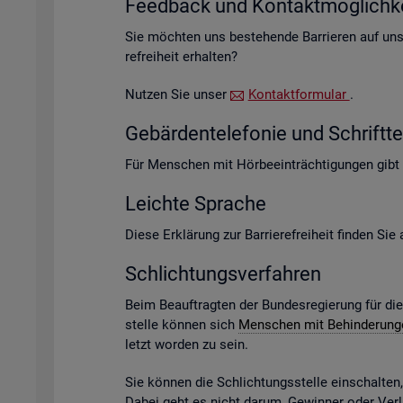
Feed­back und Kon­takt­mög­lich­ke
Sie möch­ten uns be­stehen­de Bar­rie­ren auf un­s
re­frei­heit er­hal­ten?
Nut­zen Sie unser
Kon­takt­for­mu­lar
.
Ge­bär­den­te­le­fo­nie und Schrift­te­
Für Men­schen mit Hör­be­ein­träch­ti­gun­gen gibt
Leich­te Spra­che
Diese Er­klä­rung zur Bar­rie­re­frei­heit fin­den Si
Schlich­tungs­ver­fah­ren
Beim Be­auf­trag­ten der Bun­des­re­gie­rung für di
stel­le kön­nen sich
Men­schen mit Be­hin­de­run­
letzt wor­den zu sein.
Sie kön­nen die Schlich­tungs­stel­le ein­schal­te
Dabei geht es nicht darum, Ge­win­ner oder Ver­lie