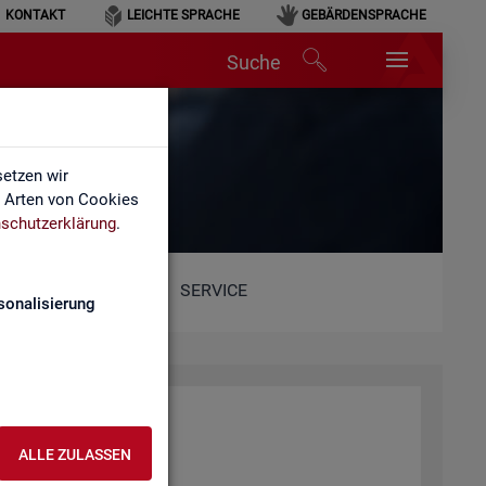
KONTAKT
LEICHTE SPRACHE
GEBÄRDENSPRACHE
Suche
etzen wir
e Arten von Cookies
schutzerklärung
.
SERVICE
sonalisierung
ALLE ZULASSEN
ent­lich­ten Web­sei­ten.