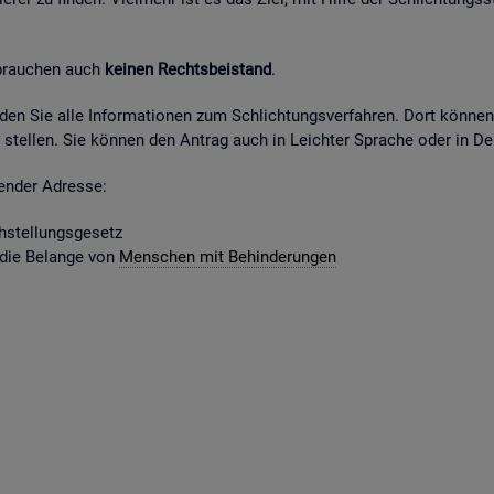
 brau­chen auch
kei­nen Rechts­bei­stand
.
fin­den Sie alle In­for­ma­tio­nen zum Schlich­tungs­ver­fah­ren. Dort kön­ne
stel­len. Sie kön­nen den An­trag auch in Leich­ter Spra­che oder in Deu
gen­der Adres­se:
­stel­lungs­ge­setz
 die Be­lan­ge von
Men­schen mit Be­hin­de­run­gen