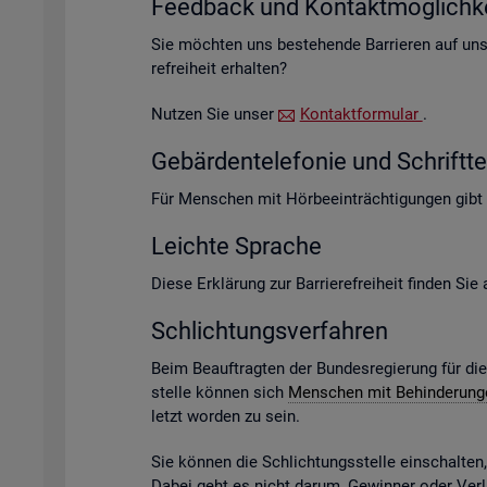
Feed­back und Kon­takt­mög­lich­ke
Sie möch­ten uns be­stehen­de Bar­rie­ren auf un­s
re­frei­heit er­hal­ten?
Nut­zen Sie unser
Kon­takt­for­mu­lar
.
Ge­bär­den­te­le­fo­nie und Schrift­te­
Für Men­schen mit Hör­be­ein­träch­ti­gun­gen gibt
Leich­te Spra­che
Diese Er­klä­rung zur Bar­rie­re­frei­heit fin­den Si
Schlich­tungs­ver­fah­ren
Beim Be­auf­trag­ten der Bun­des­re­gie­rung für di
stel­le kön­nen sich
Men­schen mit Be­hin­de­run­
letzt wor­den zu sein.
Sie kön­nen die Schlich­tungs­stel­le ein­schal­te
Dabei geht es nicht darum, Ge­win­ner oder Ver­lie