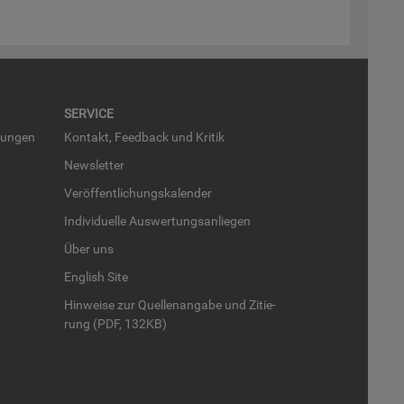
SER­VICE
run­gen
Kon­takt, Feed­back und Kri­tik
News­let­ter
Ver­öf­fent­li­chungs­ka­len­der
In­di­vi­du­el­le Aus­wer­tungs­an­lie­gen
Über uns
English Site
Hin­wei­se zur Quel­len­an­ga­be und Zi­tie­
rung (PDF, 132KB)