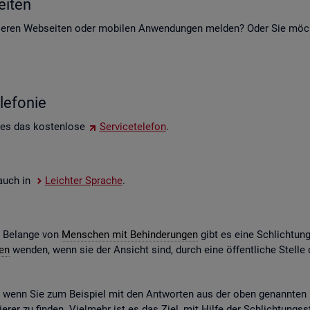
i­ten
e­ren Web­sei­ten oder mo­bi­len An­wen­dun­gen mel­den? Oder Sie möch­t
le­fo­nie
 es das kos­ten­lo­se
Ser­vice­te­le­fon
.
e auch in
Leich­ter Spra­che
.
e Be­lan­ge von
Men­schen mit Be­hin­de­run­gen
gibt es eine Schlich­tun
gen
wen­den, wenn sie der An­sicht sind, durch eine öf­fent­li­che Stel
n, wenn Sie zum Bei­spiel mit den Ant­wor­ten aus der oben ge­nann­ten Ko
­rer zu fin­den. Viel­mehr ist es das Ziel, mit Hilfe der Schlich­tungs­st