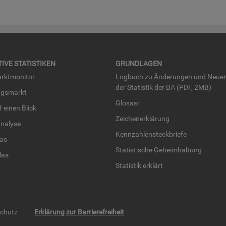
TI­VE STA­TIS­TI­KEN
GRUND­LA­GEN
rkt­mo­ni­tor
Log­buch zu Än­de­run­gen und Neue­
der Sta­tis­tik der BA (PDF, 2MB)
ngs­markt
Glos­sar
uf einen Blick
Zei­chen­er­klä­rung
na­ly­se
Kenn­zah­len­steck­brie­fe
­las
Sta­tis­ti­sche Ge­heim­hal­tung
­las
Sta­tis­tik er­klärt
schutz
Erklärung zur Barrierefreiheit