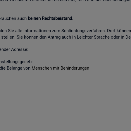
 brau­chen auch
kei­nen Rechts­bei­stand
.
fin­den Sie alle In­for­ma­tio­nen zum Schlich­tungs­ver­fah­ren. Dort kön­ne
stel­len. Sie kön­nen den An­trag auch in Leich­ter Spra­che oder in Deu
gen­der Adres­se:
­stel­lungs­ge­setz
 die Be­lan­ge von
Men­schen mit Be­hin­de­run­gen