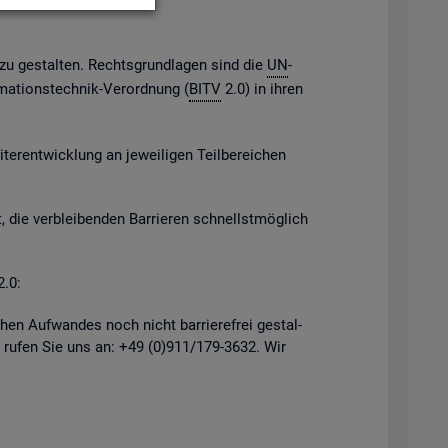
h zu ge­stal­ten. Rechts­grund­la­gen sind die
UN
-
­ma­ti­ons­tech­nik-Ver­ord­nung (
BITV
2.0) in ihren
er­ent­wick­lung an je­wei­li­gen Teil­be­rei­chen
, die ver­blei­ben­den Bar­rie­ren schnellst­mög­lich
2.0:
hen Auf­wan­des noch nicht bar­rie­re­frei ge­stal­
 rufen Sie uns an: +49 (0)911/179-3632. Wir