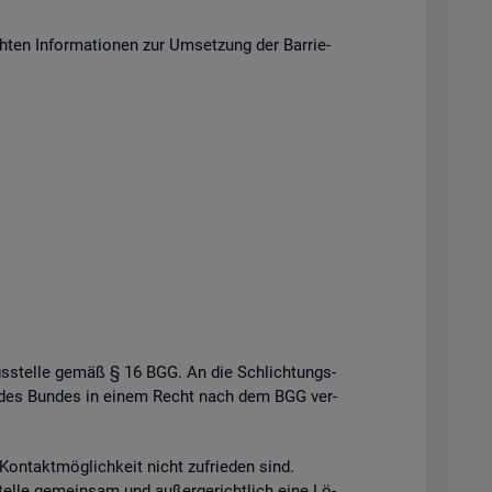
en In­for­ma­tio­nen zur Um­set­zung der Bar­rie­
gs­stel­le gemäß § 16 BGG. An die Schlich­tungs­
­le des Bun­des in einem Recht nach dem BGG ver­
n­takt­mög­lich­keit nicht zu­frie­den sind.
el­le ge­mein­sam und au­ßer­ge­richt­lich eine Lö­