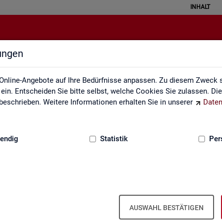
INHALT
lungen
Erklärung zur Barrierefreiheit
Online-Angebote auf Ihre Bedürfnisse anpassen. Zu diesem Zweck s
in. Entscheiden Sie bitte selbst, welche Cookies Sie zulassen. Di
eschrieben. Weitere Informationen erhalten Sie in unserer
Daten
:
GRUNDLAGEN
endig
Statistik
Per
Er­klä­rung zur Bar­rie­re­frei­heit
AUSWAHL BESTÄTIGEN
r­rie­re­frei­heit gilt für die unter
sta­tis­tik.ar­beits­agen­tur.de
ver­öf­f