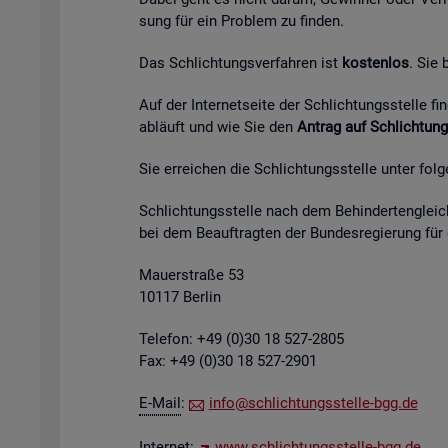
sung für ein Pro­blem zu fin­den.
Das Schlich­tungs­ver­fah­ren ist
kos­ten­los
. Sie
Auf der In­ter­net­sei­te der Schlich­tungs­stel­le 
ab­läuft und wie Sie den
An­trag auf Schlich­tung
Sie er­rei­chen die Schlich­tungs­stel­le unter fol­
Schlich­tungs­stel­le nach dem Be­hin­der­ten­gleich
bei dem Be­auf­trag­ten der Bun­des­re­gie­rung für
Mau­er­stra­ße 53
10117 Ber­lin
Te­le­fon: +49 (0)30 18 527-2805
Fax: +49 (0)30 18 527-2901
E-Mail
:
info@​sch​lich​tung​sste​lle-​bgg.​de
In­ter­net:
www.​sch​lich​tung​sste​lle-​bgg.​de