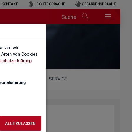
KONTAKT
LEICHTE SPRACHE
GEBÄRDENSPRACHE
Suche
etzen wir
e Arten von Cookies
schutzerklärung
.
SERVICE
sonalisierung
ALLE ZULASSEN
ent­lich­ten Web­sei­ten.