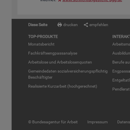
Diese Seite
drucken
empfehlen
TOP-PRO­DUK­TE
IN­TER­AK­
Mo­nats­be­richt
Ar­beits­ma
Fach­kräf­te­eng­pass­ana­ly­se
Aus­bil­du
Ar­beits­lo­se und Ar­beits­lo­sen­quo­ten
Be­ru­fe a
Ge­mein­de­da­ten so­zi­al­ver­si­che­rungs­pflich­tig
Eng­pass­a
Be­schäf­tig­ter
Ent­gel­t­at
Rea­li­sier­te Kurz­ar­beit (hoch­ge­rech­net)
Pend­ler­at
© Bundesagentur für Arbeit
Impressum
Daten