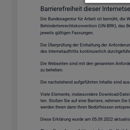
Bar­rie­re­frei­heit die­ser In­ter­net­se
Die Bun­des­agen­tur für Ar­beit ist be­müht, die 
Be­hin­der­ten­rechts­kon­ven­ti­on (UN-BRK), das Be­
je­weils gül­ti­gen Fas­sun­gen.
Die Über­prü­fung der Ein­hal­tung der An­for­de­ru
des In­ter­net­auf­tritts kon­ti­nu­ier­lich durch­ge­fü
Die Web­sei­ten sind mit den ge­nann­ten An­for­de­r
zu be­he­ben.
Die nach­ste­hend auf­ge­führ­ten In­hal­te sind aus 
Viele Ele­men­te, ins­be­son­de­re Down­load-Da­tei
ten. Sto­ßen Sie auf eine Bar­rie­re, neh­men Sie
wer­den Ihnen dann Ihren Be­dürf­nis­sen ent­spre­c
Diese Er­klä­rung wurde am 05.09.2022 ak­tua­li­si