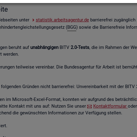
i­te
Web­sei­ten unter
sta­tis­tik.ar­beits­agen­tur.de
bar­rie­re­frei zu­gäng­lic
hin­der­ten­gleich­stel­lungs­ge­setz (
BGG
) sowie die Bar­rie­re­freie In­for
n­gen be­ruht auf
un­ab­hän­gi­gen
BITV
2.0-Tests
, die im Rah­men der Wei­t
hrt wer­den.
un­gen teil­wei­se ver­ein­bar. Die Bun­des­agen­tur für Ar­beit ist be­müht
fol­gen­den Grün­den nicht bar­rie­re­frei: Un­ver­ein­bar­keit mit der BITV 
­en im Mi­cro­soft-Excel-For­mat, konn­ten wir auf­grund des be­trächt­li­c
 bitte Kon­takt mit uns auf: Nut­zen Sie unser
Kon­takt­for­mu­lar
oder
hend die ge­wünsch­ten In­for­ma­tio­nen zur Ver­fü­gung stel­len.
ert.