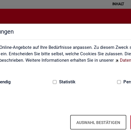
INHALT
lungen
Erklärung zur Barrierefreiheit
Online-Angebote auf Ihre Bedürfnisse anpassen. Zu diesem Zweck s
in. Entscheiden Sie bitte selbst, welche Cookies Sie zulassen. Di
eschrieben. Weitere Informationen erhalten Sie in unserer
Daten
:
GRUNDLAGEN
endig
Statistik
Per
Er­klä­rung zur Bar­rie­re­frei­heit
AUSWAHL BESTÄTIGEN
r­rie­re­frei­heit gilt für die unter
sta­tis­tik.ar­beits­agen­tur.de
ver­öf­f