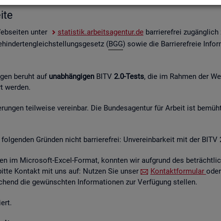
i­te
Web­sei­ten unter
sta­tis­tik.ar­beits­agen­tur.de
bar­rie­re­frei zu­gäng­lic
hin­der­ten­gleich­stel­lungs­ge­setz (
BGG
) sowie die Bar­rie­re­freie In­for
n­gen be­ruht auf
un­ab­hän­gi­gen
BITV
2.0-Tests
, die im Rah­men der Wei­t
hrt wer­den.
un­gen teil­wei­se ver­ein­bar. Die Bun­des­agen­tur für Ar­beit ist be­müht
fol­gen­den Grün­den nicht bar­rie­re­frei: Un­ver­ein­bar­keit mit der BITV 
­en im Mi­cro­soft-Excel-For­mat, konn­ten wir auf­grund des be­trächt­li­c
 bitte Kon­takt mit uns auf: Nut­zen Sie unser
Kon­takt­for­mu­lar
oder
hend die ge­wünsch­ten In­for­ma­tio­nen zur Ver­fü­gung stel­len.
ert.