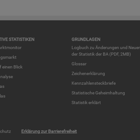
TI­VE STA­TIS­TI­KEN
GRUND­LA­GEN
rkt­mo­ni­tor
Log­buch zu Än­de­run­gen und Neue­
der Sta­tis­tik der BA (PDF, 2MB)
ngs­markt
Glos­sar
uf einen Blick
Zei­chen­er­klä­rung
na­ly­se
Kenn­zah­len­steck­brie­fe
­las
Sta­tis­ti­sche Ge­heim­hal­tung
­las
Sta­tis­tik er­klärt
schutz
Erklärung zur Barrierefreiheit