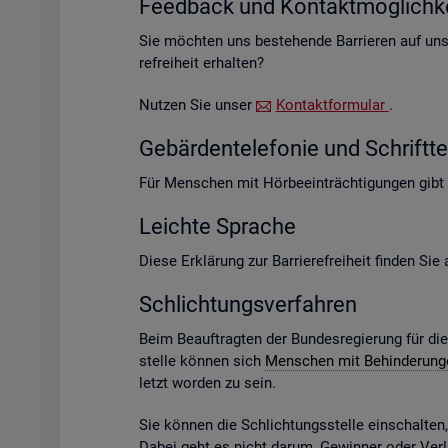
Feed­back und Kon­takt­mög­lich­ke
Sie möch­ten uns be­stehen­de Bar­rie­ren auf un­s
re­frei­heit er­hal­ten?
Nut­zen Sie unser
Kon­takt­for­mu­lar
.
Ge­bär­den­te­le­fo­nie und Schrift­te­
Für Men­schen mit Hör­be­ein­träch­ti­gun­gen gibt
Leich­te Spra­che
Diese Er­klä­rung zur Bar­rie­re­frei­heit fin­den Si
Schlich­tungs­ver­fah­ren
Beim Be­auf­trag­ten der Bun­des­re­gie­rung für di
stel­le kön­nen sich
Men­schen mit Be­hin­de­run­
letzt wor­den zu sein.
Sie kön­nen die Schlich­tungs­stel­le ein­schal­te
Dabei geht es nicht darum, Ge­win­ner oder Ver­lie