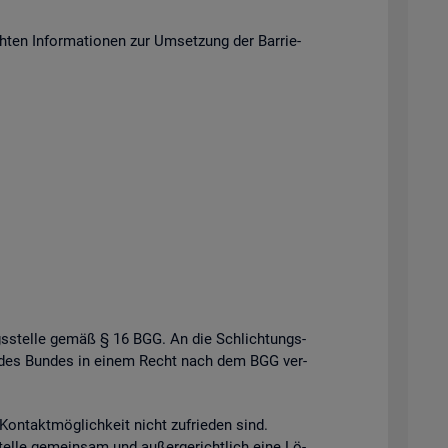
en In­for­ma­tio­nen zur Um­set­zung der Bar­rie­
gs­stel­le gemäß § 16 BGG. An die Schlich­tungs­
­le des Bun­des in einem Recht nach dem BGG ver­
n­takt­mög­lich­keit nicht zu­frie­den sind.
el­le ge­mein­sam und au­ßer­ge­richt­lich eine Lö­