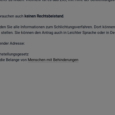
 brau­chen auch
kei­nen Rechts­bei­stand
.
fin­den Sie alle In­for­ma­tio­nen zum Schlich­tungs­ver­fah­ren. Dort kön­ne
stel­len. Sie kön­nen den An­trag auch in Leich­ter Spra­che oder in Deu
gen­der Adres­se:
­stel­lungs­ge­setz
 die Be­lan­ge von
Men­schen mit Be­hin­de­run­gen