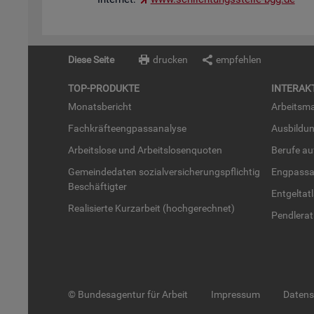
Diese Seite
drucken
empfehlen
TOP-PRO­DUK­TE
IN­TER­AK­
Mo­nats­be­richt
Ar­beits­ma
Fach­kräf­te­eng­pass­ana­ly­se
Aus­bil­du
Ar­beits­lo­se und Ar­beits­lo­sen­quo­ten
Be­ru­fe a
Ge­mein­de­da­ten so­zi­al­ver­si­che­rungs­pflich­tig
Eng­pass­a
Be­schäf­tig­ter
Ent­gel­t­at
Rea­li­sier­te Kurz­ar­beit (hoch­ge­rech­net)
Pend­ler­at
© Bundesagentur für Arbeit
Impressum
Daten