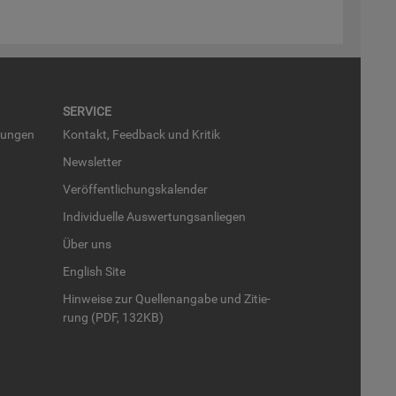
SER­VICE
run­gen
Kon­takt, Feed­back und Kri­tik
News­let­ter
Ver­öf­fent­li­chungs­ka­len­der
In­di­vi­du­el­le Aus­wer­tungs­an­lie­gen
Über uns
English Site
Hin­wei­se zur Quel­len­an­ga­be und Zi­tie­
rung (PDF, 132KB)