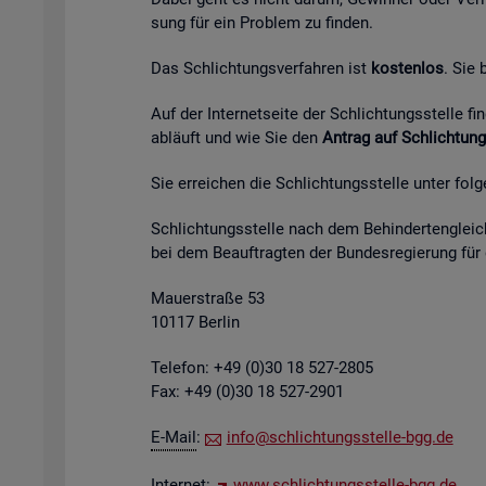
sung für ein Pro­blem zu fin­den.
Das Schlich­tungs­ver­fah­ren ist
kos­ten­los
. Sie
Auf der In­ter­net­sei­te der Schlich­tungs­stel­le 
ab­läuft und wie Sie den
An­trag auf Schlich­tung
Sie er­rei­chen die Schlich­tungs­stel­le unter fol­
Schlich­tungs­stel­le nach dem Be­hin­der­ten­gleich
bei dem Be­auf­trag­ten der Bun­des­re­gie­rung für
Mau­er­stra­ße 53
10117 Ber­lin
Te­le­fon: +49 (0)30 18 527-2805
Fax: +49 (0)30 18 527-2901
E-Mail
:
info@​sch​lich​tung​sste​lle-​bgg.​de
In­ter­net:
www.​sch​lich​tung​sste​lle-​bgg.​de