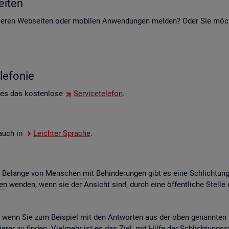
i­ten
e­ren Web­sei­ten oder mo­bi­len An­wen­dun­gen mel­den? Oder Sie möch­t
le­fo­nie
 es das kos­ten­lo­se
Ser­vice­te­le­fon
.
e auch in
Leich­ter Spra­che
.
e Be­lan­ge von
Men­schen mit Be­hin­de­run­gen
gibt es eine Schlich­tun
gen
wen­den, wenn sie der An­sicht sind, durch eine öf­fent­li­che Stel
n, wenn Sie zum Bei­spiel mit den Ant­wor­ten aus der oben ge­nann­ten Ko
­rer zu fin­den. Viel­mehr ist es das Ziel, mit Hilfe der Schlich­tungs­st