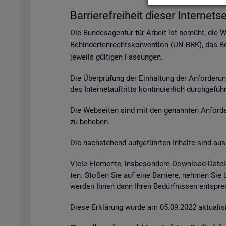
Bar­rie­re­frei­heit die­ser In­ter­net­se
Die Bun­des­agen­tur für Ar­beit ist be­müht, die 
Be­hin­der­ten­rechts­kon­ven­ti­on (UN-BRK), das Be­
je­weils gül­ti­gen Fas­sun­gen.
Die Über­prü­fung der Ein­hal­tung der An­for­de­ru
des In­ter­net­auf­tritts kon­ti­nu­ier­lich durch­ge­fü
Die Web­sei­ten sind mit den ge­nann­ten An­for­de­r
zu be­he­ben.
Die nach­ste­hend auf­ge­führ­ten In­hal­te sind aus 
Viele Ele­men­te, ins­be­son­de­re Down­load-Da­tei
ten. Sto­ßen Sie auf eine Bar­rie­re, neh­men Sie
wer­den Ihnen dann Ihren Be­dürf­nis­sen ent­spre­c
Diese Er­klä­rung wurde am 05.09.2022 ak­tua­li­si