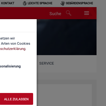
KONTAKT
LEICHTE SPRACHE
GEBÄRDENSPRACHE
Suche
etzen wir
e Arten von Cookies
schutzerklärung
.
SERVICE
sonalisierung
ALLE ZULASSEN
ent­lich­ten Web­sei­ten.