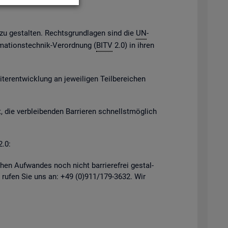
h zu ge­stal­ten. Rechts­grund­la­gen sind die
UN
-
­ma­ti­ons­tech­nik-Ver­ord­nung (
BITV
2.0) in ihren
er­ent­wick­lung an je­wei­li­gen Teil­be­rei­chen
, die ver­blei­ben­den Bar­rie­ren schnellst­mög­lich
2.0:
hen Auf­wan­des noch nicht bar­rie­re­frei ge­stal­
 rufen Sie uns an: +49 (0)911/179-3632. Wir