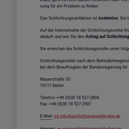
sung für ein Pro­blem zu fin­den.
Das Schlich­tungs­ver­fah­ren ist
kos­ten­los
. Sie
Auf der In­ter­net­sei­te der Schlich­tungs­stel­le 
ab­läuft und wie Sie den
An­trag auf Schlich­tung
Sie er­rei­chen die Schlich­tungs­stel­le unter fol­
Schlich­tungs­stel­le nach dem Be­hin­der­ten­gleich
bei dem Be­auf­trag­ten der Bun­des­re­gie­rung für
Mau­er­stra­ße 53
10117 Ber­lin
Te­le­fon: +49 (0)30 18 527-2805
Fax: +49 (0)30 18 527-2901
E-Mail
:
info@​sch​lich​tung​sste​lle-​bgg.​de
In­ter­net:
www.​sch​lich​tung​sste​lle-​bgg.​de