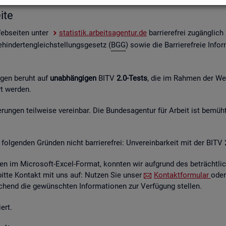
i­te
Web­sei­ten unter
sta­tis­tik.ar­beits­agen­tur.de
bar­rie­re­frei zu­gäng­lic
hin­der­ten­gleich­stel­lungs­ge­setz (
BGG
) sowie die Bar­rie­re­freie In­for
n­gen be­ruht auf
un­ab­hän­gi­gen
BITV
2.0-Tests
, die im Rah­men der Wei­t
hrt wer­den.
un­gen teil­wei­se ver­ein­bar. Die Bun­des­agen­tur für Ar­beit ist be­müht
fol­gen­den Grün­den nicht bar­rie­re­frei: Un­ver­ein­bar­keit mit der BITV 
­en im Mi­cro­soft-Excel-For­mat, konn­ten wir auf­grund des be­trächt­li­c
 bitte Kon­takt mit uns auf: Nut­zen Sie unser
Kon­takt­for­mu­lar
oder
hend die ge­wünsch­ten In­for­ma­tio­nen zur Ver­fü­gung stel­len.
ert.