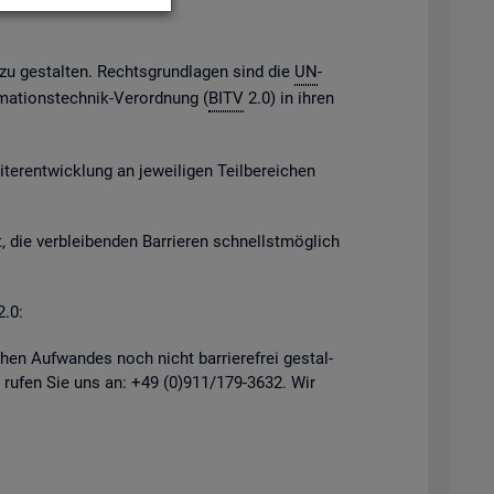
h zu ge­stal­ten. Rechts­grund­la­gen sind die
UN
-
­ma­ti­ons­tech­nik-Ver­ord­nung (
BITV
2.0) in ihren
er­ent­wick­lung an je­wei­li­gen Teil­be­rei­chen
, die ver­blei­ben­den Bar­rie­ren schnellst­mög­lich
2.0:
hen Auf­wan­des noch nicht bar­rie­re­frei ge­stal­
 rufen Sie uns an: +49 (0)911/179-3632. Wir