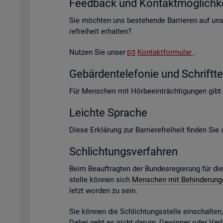
Feed­back und Kon­takt­mög­lich­ke
Sie möch­ten uns be­stehen­de Bar­rie­ren auf un­s
re­frei­heit er­hal­ten?
Nut­zen Sie unser
Kon­takt­for­mu­lar
.
Ge­bär­den­te­le­fo­nie und Schrift­te­
Für Men­schen mit Hör­be­ein­träch­ti­gun­gen gibt
Leich­te Spra­che
Diese Er­klä­rung zur Bar­rie­re­frei­heit fin­den Si
Schlich­tungs­ver­fah­ren
Beim Be­auf­trag­ten der Bun­des­re­gie­rung für di
stel­le kön­nen sich
Men­schen mit Be­hin­de­run­
letzt wor­den zu sein.
Sie kön­nen die Schlich­tungs­stel­le ein­schal­te
Dabei geht es nicht darum, Ge­win­ner oder Ver­lie