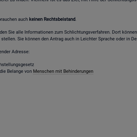
 brau­chen auch
kei­nen Rechts­bei­stand
.
fin­den Sie alle In­for­ma­tio­nen zum Schlich­tungs­ver­fah­ren. Dort kön­ne
stel­len. Sie kön­nen den An­trag auch in Leich­ter Spra­che oder in Deu
gen­der Adres­se:
­stel­lungs­ge­setz
 die Be­lan­ge von
Men­schen mit Be­hin­de­run­gen