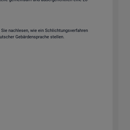
n Sie nach­le­sen, wie ein Schlich­tungs­ver­fah­ren
t­scher Ge­bär­den­spra­che stel­len.