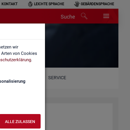
KONTAKT
LEICHTE SPRACHE
GEBÄRDENSPRACHE
Suche
etzen wir
e Arten von Cookies
schutzerklärung
.
SERVICE
sonalisierung
ALLE ZULASSEN
ent­lich­ten Web­sei­ten.