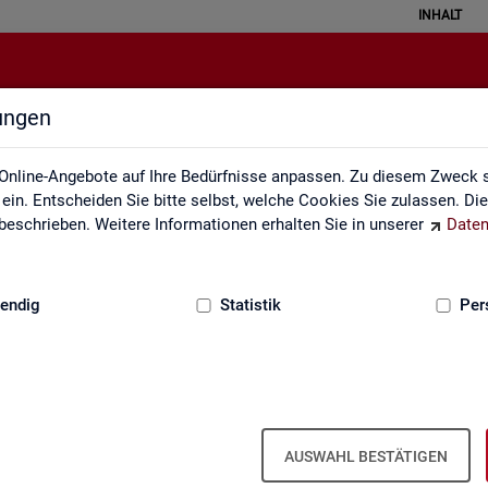
INHALT
lungen
Erklärung zur Barrierefreiheit
Online-Angebote auf Ihre Bedürfnisse anpassen. Zu diesem Zweck s
in. Entscheiden Sie bitte selbst, welche Cookies Sie zulassen. Di
eschrieben. Weitere Informationen erhalten Sie in unserer
Daten
:
GRUNDLAGEN
endig
Statistik
Per
Er­klä­rung zur Bar­rie­re­frei­heit
AUSWAHL BESTÄTIGEN
r­rie­re­frei­heit gilt für die unter
sta­tis­tik.ar­beits­agen­tur.de
ver­öf­f