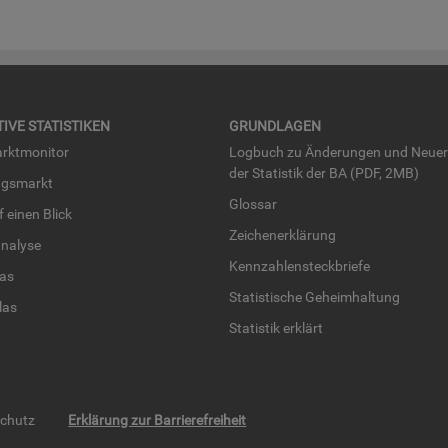
TI­VE STA­TIS­TI­KEN
GRUND­LA­GEN
rkt­mo­ni­tor
Log­buch zu Än­de­run­gen und Neue­
der Sta­tis­tik der BA (PDF, 2MB)
ngs­markt
Glos­sar
uf einen Blick
Zei­chen­er­klä­rung
na­ly­se
Kenn­zah­len­steck­brie­fe
­las
Sta­tis­ti­sche Ge­heim­hal­tung
­las
Sta­tis­tik er­klärt
schutz
Erklärung zur Barrierefreiheit