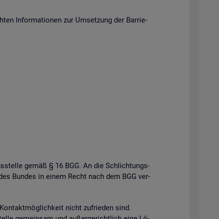
en In­for­ma­tio­nen zur Um­set­zung der Bar­rie­
gs­stel­le gemäß § 16 BGG. An die Schlich­tungs­
­le des Bun­des in einem Recht nach dem BGG ver­
n­takt­mög­lich­keit nicht zu­frie­den sind.
el­le ge­mein­sam und au­ßer­ge­richt­lich eine Lö­