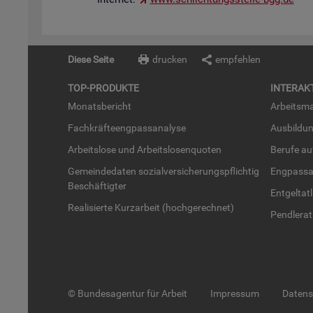
Diese Seite
drucken
empfehlen
TOP-PRO­DUK­TE
IN­TER­AK­
Mo­nats­be­richt
Ar­beits­ma
Fach­kräf­te­eng­pass­ana­ly­se
Aus­bil­du
Ar­beits­lo­se und Ar­beits­lo­sen­quo­ten
Be­ru­fe a
Ge­mein­de­da­ten so­zi­al­ver­si­che­rungs­pflich­tig
Eng­pass­a
Be­schäf­tig­ter
Ent­gel­t­at
Rea­li­sier­te Kurz­ar­beit (hoch­ge­rech­net)
Pend­ler­at
© Bundesagentur für Arbeit
Impressum
Daten