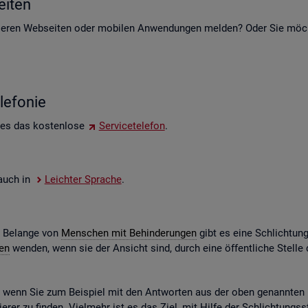
i­ten
e­ren Web­sei­ten oder mo­bi­len An­wen­dun­gen mel­den? Oder Sie möch­t
le­fo­nie
 es das kos­ten­lo­se
Ser­vice­te­le­fon
.
e auch in
Leich­ter Spra­che
.
e Be­lan­ge von
Men­schen mit Be­hin­de­run­gen
gibt es eine Schlich­tun
gen
wen­den, wenn sie der An­sicht sind, durch eine öf­fent­li­che Stel
n, wenn Sie zum Bei­spiel mit den Ant­wor­ten aus der oben ge­nann­ten Ko
­rer zu fin­den. Viel­mehr ist es das Ziel, mit Hilfe der Schlich­tungs­st