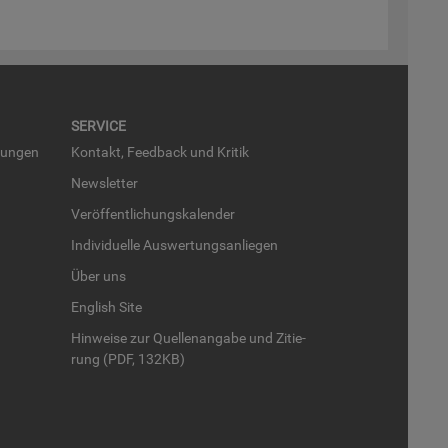
SER­VICE
run­gen
Kon­takt, Feed­back und Kri­tik
News­let­ter
Ver­öf­fent­li­chungs­ka­len­der
In­di­vi­du­el­le Aus­wer­tungs­an­lie­gen
Über uns
English Site
Hin­wei­se zur Quel­len­an­ga­be und Zi­tie­
rung (PDF, 132KB)