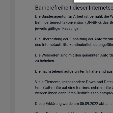
Bar­rie­re­frei­heit die­ser In­ter­net­se
Die Bun­des­agen­tur für Ar­beit ist be­müht, die 
Be­hin­der­ten­rechts­kon­ven­ti­on (UN-BRK), das Be­
je­weils gül­ti­gen Fas­sun­gen.
Die Über­prü­fung der Ein­hal­tung der An­for­de­ru
des In­ter­net­auf­tritts kon­ti­nu­ier­lich durch­ge­fü
Die Web­sei­ten sind mit den ge­nann­ten An­for­de­r
zu be­he­ben.
Die nach­ste­hend auf­ge­führ­ten In­hal­te sind aus 
Viele Ele­men­te, ins­be­son­de­re Down­load-Da­tei
ten. Sto­ßen Sie auf eine Bar­rie­re, neh­men Sie
wer­den Ihnen dann Ihren Be­dürf­nis­sen ent­spre­c
Diese Er­klä­rung wurde am 05.09.2022 ak­tua­li­si