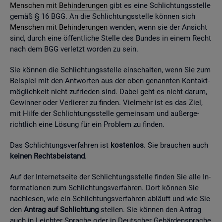
Men­schen mit Be­hin­de­run­gen
gibt es eine Schlich­tungs­stel­le
gemäß § 16 BGG. An die Schlich­tungs­stel­le kön­nen sich
Men­schen mit Be­hin­de­run­gen
wen­den, wenn sie der An­sicht
sind, durch eine öf­fent­li­che Stel­le des Bun­des in einem Recht
nach dem BGG ver­letzt wor­den zu sein.
Sie kön­nen die Schlich­tungs­stel­le ein­schal­ten, wenn Sie zum
Bei­spiel mit den Ant­wor­ten aus der oben ge­nann­ten Kon­takt­
mög­lich­keit nicht zu­frie­den sind. Dabei geht es nicht darum,
Ge­win­ner oder Ver­lie­rer zu fin­den. Viel­mehr ist es das Ziel,
mit Hilfe der Schlich­tungs­stel­le ge­mein­sam und au­ßer­ge­
richt­lich eine Lö­sung für ein Pro­blem zu fin­den.
Das Schlich­tungs­ver­fah­ren ist
kos­ten­los
. Sie brau­chen auch
kei­nen Rechts­bei­stand
.
Auf der In­ter­net­sei­te der Schlich­tungs­stel­le fin­den Sie alle In­
for­ma­tio­nen zum Schlich­tungs­ver­fah­ren. Dort kön­nen Sie
nach­le­sen, wie ein Schlich­tungs­ver­fah­ren ab­läuft und wie Sie
den
An­trag auf Schlich­tung
stel­len. Sie kön­nen den An­trag
auch in Leich­ter Spra­che oder in Deut­scher Ge­bär­den­spra­che