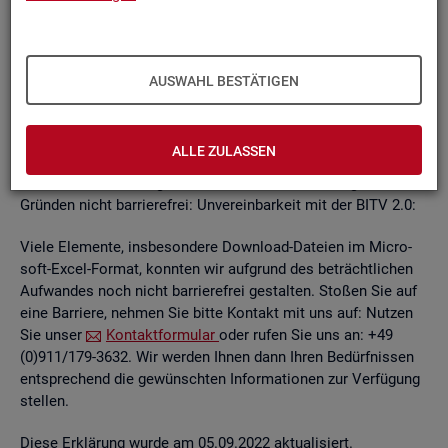
un­ab­hän­gi­gen
BITV
2.0-Tests
, die im Rah­men der Wei­ter­ent­
wick­lung an je­wei­li­gen Teil­be­rei­chen des In­ter­net­auf­tritts
kon­ti­nu­ier­lich durch­ge­führt wer­den.
AUSWAHL BESTÄTIGEN
Die Web­sei­ten sind mit den ge­nann­ten An­for­de­run­gen teil­
wei­se ver­ein­bar. Die Bun­des­agen­tur für Ar­beit ist be­müht, die
ver­blei­ben­den Bar­rie­ren schnellst­mög­lich zu be­he­ben.
ALLE ZULASSEN
Die nach­ste­hend auf­ge­führ­ten In­hal­te sind aus fol­gen­den
Grün­den nicht bar­rie­re­frei: Un­ver­ein­bar­keit mit der BITV 2.0:
Viele Ele­men­te, ins­be­son­de­re Down­load-Da­tei­en im Mi­cro­
soft-Excel-For­mat, konn­ten wir auf­grund des be­trächt­li­chen
Auf­wan­des noch nicht bar­rie­re­frei ge­stal­ten. Sto­ßen Sie auf
eine Bar­rie­re, neh­men Sie bitte Kon­takt mit uns auf: Nut­zen
Sie unser
Kon­takt­for­mu­lar
oder rufen Sie uns an: +49
(0)911/179-3632. Wir wer­den Ihnen dann Ihren Be­dürf­nis­sen
ent­spre­chend die ge­wünsch­ten In­for­ma­tio­nen zur Ver­fü­gung
stel­len.
Diese Er­klä­rung wurde am 05.09.2022 ak­tua­li­siert.