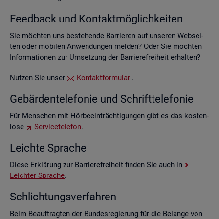
Feed­back und Kon­takt­mög­lich­kei­ten
Sie möch­ten uns be­stehen­de Bar­rie­ren auf un­se­ren Web­sei­
ten oder mo­bi­len An­wen­dun­gen mel­den? Oder Sie möch­ten
In­for­ma­tio­nen zur Um­set­zung der Bar­rie­re­frei­heit er­hal­ten?
Nut­zen Sie unser
Kon­takt­for­mu­lar
.
Ge­bär­den­te­le­fo­nie und Schrift­te­le­fo­nie
Für Men­schen mit Hör­be­ein­träch­ti­gun­gen gibt es das kos­ten­
lo­se
Ser­vice­te­le­fon
.
Leich­te Spra­che
Diese Er­klä­rung zur Bar­rie­re­frei­heit fin­den Sie auch in
Leich­ter Spra­che
.
Schlich­tungs­ver­fah­ren
Beim Be­auf­trag­ten der Bun­des­re­gie­rung für die Be­lan­ge von