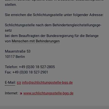
stel­len.
Sie er­rei­chen die Schlich­tungs­stel­le unter fol­gen­der Adres­se:
Schlich­tungs­stel­le nach dem Be­hin­der­ten­gleich­stel­lungs­ge­
setz
bei dem Be­auf­trag­ten der Bun­des­re­gie­rung für die Be­lan­ge
von
Men­schen mit Be­hin­de­run­gen
Mau­er­stra­ße 53
10117 Ber­lin
Te­le­fon: +49 (0)30 18 527-2805
Fax: +49 (0)30 18 527-2901
E-Mail
:
info@​sch​lich​tung​sste​lle-​bgg.​de
In­ter­net:
www.​sch​lich​tung​sste​lle-​bgg.​de