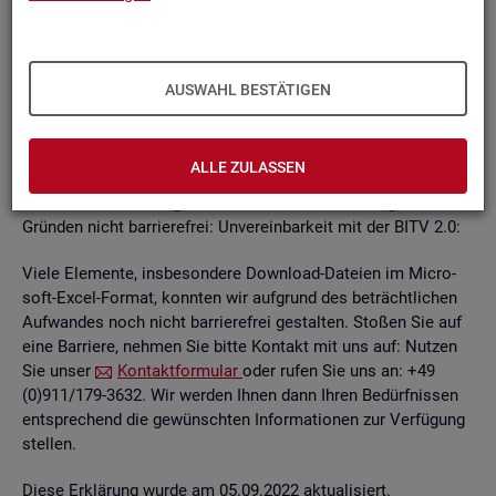
un­ab­hän­gi­gen
BITV
2.0-Tests
, die im Rah­men der Wei­ter­ent­
wick­lung an je­wei­li­gen Teil­be­rei­chen des In­ter­net­auf­tritts
kon­ti­nu­ier­lich durch­ge­führt wer­den.
AUSWAHL BESTÄTIGEN
Die Web­sei­ten sind mit den ge­nann­ten An­for­de­run­gen teil­
wei­se ver­ein­bar. Die Bun­des­agen­tur für Ar­beit ist be­müht, die
ver­blei­ben­den Bar­rie­ren schnellst­mög­lich zu be­he­ben.
ALLE ZULASSEN
Die nach­ste­hend auf­ge­führ­ten In­hal­te sind aus fol­gen­den
Grün­den nicht bar­rie­re­frei: Un­ver­ein­bar­keit mit der BITV 2.0:
Viele Ele­men­te, ins­be­son­de­re Down­load-Da­tei­en im Mi­cro­
soft-Excel-For­mat, konn­ten wir auf­grund des be­trächt­li­chen
Auf­wan­des noch nicht bar­rie­re­frei ge­stal­ten. Sto­ßen Sie auf
eine Bar­rie­re, neh­men Sie bitte Kon­takt mit uns auf: Nut­zen
Sie unser
Kon­takt­for­mu­lar
oder rufen Sie uns an: +49
(0)911/179-3632. Wir wer­den Ihnen dann Ihren Be­dürf­nis­sen
ent­spre­chend die ge­wünsch­ten In­for­ma­tio­nen zur Ver­fü­gung
stel­len.
Diese Er­klä­rung wurde am 05.09.2022 ak­tua­li­siert.