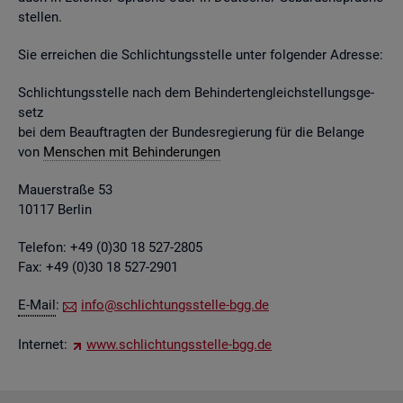
stel­len.
Sie er­rei­chen die Schlich­tungs­stel­le unter fol­gen­der Adres­se:
Schlich­tungs­stel­le nach dem Be­hin­der­ten­gleich­stel­lungs­ge­
setz
bei dem Be­auf­trag­ten der Bun­des­re­gie­rung für die Be­lan­ge
von
Men­schen mit Be­hin­de­run­gen
Mau­er­stra­ße 53
10117 Ber­lin
Te­le­fon: +49 (0)30 18 527-2805
Fax: +49 (0)30 18 527-2901
E-Mail
:
info@​sch​lich​tung​sste​lle-​bgg.​de
In­ter­net:
www.​sch​lich​tung​sste​lle-​bgg.​de