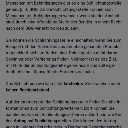
Men­schen mit Be­hin­de­run­gen
gibt es eine Schlich­tungs­stel­le
gemäß § 16 BGG. An die Schlich­tungs­stel­le kön­nen sich
Men­schen mit Be­hin­de­run­gen
wen­den, wenn sie der An­sicht
sind, durch eine öf­fent­li­che Stel­le des Bun­des in einem Recht
nach dem BGG ver­letzt wor­den zu sein.
Sie kön­nen die Schlich­tungs­stel­le ein­schal­ten, wenn Sie zum
Bei­spiel mit den Ant­wor­ten aus der oben ge­nann­ten Kon­takt­
mög­lich­keit nicht zu­frie­den sind. Dabei geht es nicht darum,
Ge­win­ner oder Ver­lie­rer zu fin­den. Viel­mehr ist es das Ziel,
mit Hilfe der Schlich­tungs­stel­le ge­mein­sam und au­ßer­ge­
richt­lich eine Lö­sung für ein Pro­blem zu fin­den.
Das Schlich­tungs­ver­fah­ren ist
kos­ten­los
. Sie brau­chen auch
kei­nen Rechts­bei­stand
.
Auf der In­ter­net­sei­te der Schlich­tungs­stel­le fin­den Sie alle In­
for­ma­tio­nen zum Schlich­tungs­ver­fah­ren. Dort kön­nen Sie
nach­le­sen, wie ein Schlich­tungs­ver­fah­ren ab­läuft und wie Sie
den
An­trag auf Schlich­tung
stel­len. Sie kön­nen den An­trag
auch in Leich­ter Spra­che oder in Deut­scher Ge­bär­den­spra­che