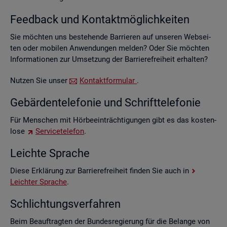
Feed­back und Kon­takt­mög­lich­kei­ten
Sie möch­ten uns be­stehen­de Bar­rie­ren auf un­se­ren Web­sei­
ten oder mo­bi­len An­wen­dun­gen mel­den? Oder Sie möch­ten
In­for­ma­tio­nen zur Um­set­zung der Bar­rie­re­frei­heit er­hal­ten?
Nut­zen Sie unser
Kon­takt­for­mu­lar
.
Ge­bär­den­te­le­fo­nie und Schrift­te­le­fo­nie
Für Men­schen mit Hör­be­ein­träch­ti­gun­gen gibt es das kos­ten­
lo­se
Ser­vice­te­le­fon
.
Leich­te Spra­che
Diese Er­klä­rung zur Bar­rie­re­frei­heit fin­den Sie auch in
Leich­ter Spra­che
.
Schlich­tungs­ver­fah­ren
Beim Be­auf­trag­ten der Bun­des­re­gie­rung für die Be­lan­ge von