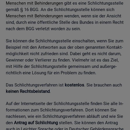
Men­schen mit Be­hin­de­run­gen
gibt es eine Schlich­tungs­stel­le
gemäß § 16 BGG. An die Schlich­tungs­stel­le kön­nen sich
Men­schen mit Be­hin­de­run­gen
wen­den, wenn sie der An­sicht
sind, durch eine öf­fent­li­che Stel­le des Bun­des in einem Recht
nach dem BGG ver­letzt wor­den zu sein.
Sie kön­nen die Schlich­tungs­stel­le ein­schal­ten, wenn Sie zum
Bei­spiel mit den Ant­wor­ten aus der oben ge­nann­ten Kon­takt­
mög­lich­keit nicht zu­frie­den sind. Dabei geht es nicht darum,
Ge­win­ner oder Ver­lie­rer zu fin­den. Viel­mehr ist es das Ziel,
mit Hilfe der Schlich­tungs­stel­le ge­mein­sam und au­ßer­ge­
richt­lich eine Lö­sung für ein Pro­blem zu fin­den.
Das Schlich­tungs­ver­fah­ren ist
kos­ten­los
. Sie brau­chen auch
kei­nen Rechts­bei­stand
.
Auf der In­ter­net­sei­te der Schlich­tungs­stel­le fin­den Sie alle In­
for­ma­tio­nen zum Schlich­tungs­ver­fah­ren. Dort kön­nen Sie
nach­le­sen, wie ein Schlich­tungs­ver­fah­ren ab­läuft und wie Sie
den
An­trag auf Schlich­tung
stel­len. Sie kön­nen den An­trag
auch in Leich­ter Spra­che oder in Deut­scher Ge­bär­den­spra­che