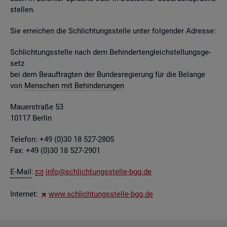
stel­len.
Sie er­rei­chen die Schlich­tungs­stel­le unter fol­gen­der Adres­se:
Schlich­tungs­stel­le nach dem Be­hin­der­ten­gleich­stel­lungs­ge­
setz
bei dem Be­auf­trag­ten der Bun­des­re­gie­rung für die Be­lan­ge
von
Men­schen mit Be­hin­de­run­gen
Mau­er­stra­ße 53
10117 Ber­lin
Te­le­fon: +49 (0)30 18 527-2805
Fax: +49 (0)30 18 527-2901
E-Mail
:
info@​sch​lich​tung​sste​lle-​bgg.​de
In­ter­net:
www.​sch​lich​tung​sste​lle-​bgg.​de