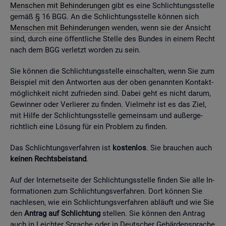
Men­schen mit Be­hin­de­run­gen
gibt es eine Schlich­tungs­stel­le
gemäß § 16 BGG. An die Schlich­tungs­stel­le kön­nen sich
Men­schen mit Be­hin­de­run­gen
wen­den, wenn sie der An­sicht
sind, durch eine öf­fent­li­che Stel­le des Bun­des in einem Recht
nach dem BGG ver­letzt wor­den zu sein.
Sie kön­nen die Schlich­tungs­stel­le ein­schal­ten, wenn Sie zum
Bei­spiel mit den Ant­wor­ten aus der oben ge­nann­ten Kon­takt­
mög­lich­keit nicht zu­frie­den sind. Dabei geht es nicht darum,
Ge­win­ner oder Ver­lie­rer zu fin­den. Viel­mehr ist es das Ziel,
mit Hilfe der Schlich­tungs­stel­le ge­mein­sam und au­ßer­ge­
richt­lich eine Lö­sung für ein Pro­blem zu fin­den.
Das Schlich­tungs­ver­fah­ren ist
kos­ten­los
. Sie brau­chen auch
kei­nen Rechts­bei­stand
.
Auf der In­ter­net­sei­te der Schlich­tungs­stel­le fin­den Sie alle In­
for­ma­tio­nen zum Schlich­tungs­ver­fah­ren. Dort kön­nen Sie
nach­le­sen, wie ein Schlich­tungs­ver­fah­ren ab­läuft und wie Sie
den
An­trag auf Schlich­tung
stel­len. Sie kön­nen den An­trag
auch in Leich­ter Spra­che oder in Deut­scher Ge­bär­den­spra­che