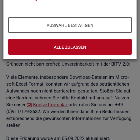
un­ab­hän­gi­gen
BITV
2.0-Tests
, die im Rah­men der Wei­ter­ent­
wick­lung an je­wei­li­gen Teil­be­rei­chen des In­ter­net­auf­tritts
kon­ti­nu­ier­lich durch­ge­führt wer­den.
AUSWAHL BESTÄTIGEN
Die Web­sei­ten sind mit den ge­nann­ten An­for­de­run­gen teil­
wei­se ver­ein­bar. Die Bun­des­agen­tur für Ar­beit ist be­müht, die
ver­blei­ben­den Bar­rie­ren schnellst­mög­lich zu be­he­ben.
ALLE ZULASSEN
Die nach­ste­hend auf­ge­führ­ten In­hal­te sind aus fol­gen­den
Grün­den nicht bar­rie­re­frei: Un­ver­ein­bar­keit mit der BITV 2.0:
Viele Ele­men­te, ins­be­son­de­re Down­load-Da­tei­en im Mi­cro­
soft-Excel-For­mat, konn­ten wir auf­grund des be­trächt­li­chen
Auf­wan­des noch nicht bar­rie­re­frei ge­stal­ten. Sto­ßen Sie auf
eine Bar­rie­re, neh­men Sie bitte Kon­takt mit uns auf: Nut­zen
Sie unser
Kon­takt­for­mu­lar
oder rufen Sie uns an: +49
(0)911/179-3632. Wir wer­den Ihnen dann Ihren Be­dürf­nis­sen
ent­spre­chend die ge­wünsch­ten In­for­ma­tio­nen zur Ver­fü­gung
stel­len.
Diese Er­klä­rung wurde am 05.09.2022 ak­tua­li­siert.