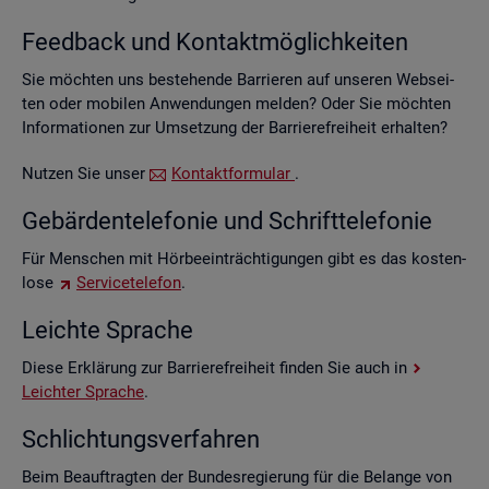
Feed­back und Kon­takt­mög­lich­kei­ten
Sie möch­ten uns be­stehen­de Bar­rie­ren auf un­se­ren Web­sei­
ten oder mo­bi­len An­wen­dun­gen mel­den? Oder Sie möch­ten
In­for­ma­tio­nen zur Um­set­zung der Bar­rie­re­frei­heit er­hal­ten?
Nut­zen Sie unser
Kon­takt­for­mu­lar
.
Ge­bär­den­te­le­fo­nie und Schrift­te­le­fo­nie
Für Men­schen mit Hör­be­ein­träch­ti­gun­gen gibt es das kos­ten­
lo­se
Ser­vice­te­le­fon
.
Leich­te Spra­che
Diese Er­klä­rung zur Bar­rie­re­frei­heit fin­den Sie auch in
Leich­ter Spra­che
.
Schlich­tungs­ver­fah­ren
Beim Be­auf­trag­ten der Bun­des­re­gie­rung für die Be­lan­ge von