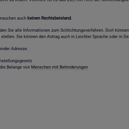
 brau­chen auch
kei­nen Rechts­bei­stand
.
fin­den Sie alle In­for­ma­tio­nen zum Schlich­tungs­ver­fah­ren. Dort kön­ne
stel­len. Sie kön­nen den An­trag auch in Leich­ter Spra­che oder in Deu
gen­der Adres­se:
­stel­lungs­ge­setz
 die Be­lan­ge von
Men­schen mit Be­hin­de­run­gen