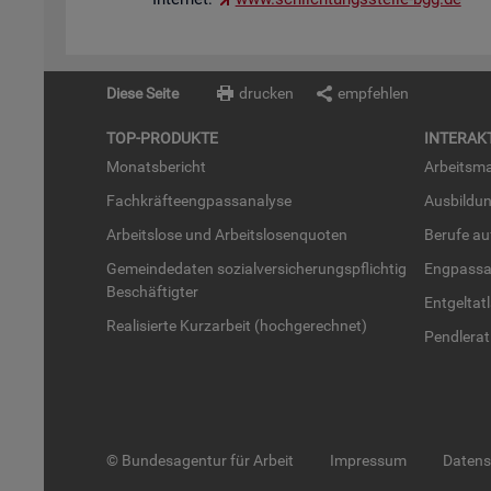
Diese Seite
drucken
empfehlen
TOP-PRO­DUK­TE
IN­TER­AK­
Mo­nats­be­richt
Ar­beits­ma
Fach­kräf­te­eng­pass­ana­ly­se
Aus­bil­du
Ar­beits­lo­se und Ar­beits­lo­sen­quo­ten
Be­ru­fe a
Ge­mein­de­da­ten so­zi­al­ver­si­che­rungs­pflich­tig
Eng­pass­a
Be­schäf­tig­ter
Ent­gel­t­at
Rea­li­sier­te Kurz­ar­beit (hoch­ge­rech­net)
Pend­ler­at
© Bundesagentur für Arbeit
Impressum
Daten