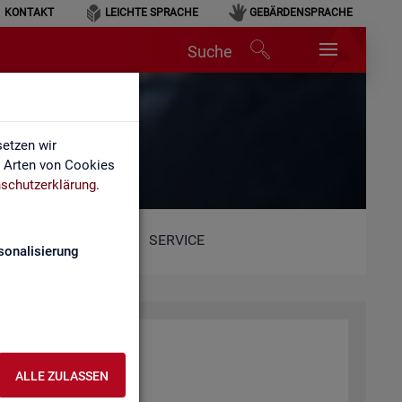
KONTAKT
LEICHTE SPRACHE
GEBÄRDENSPRACHE
Suche
etzen wir
e Arten von Cookies
schutzerklärung
.
SERVICE
sonalisierung
ALLE ZULASSEN
ent­lich­ten Web­sei­ten.