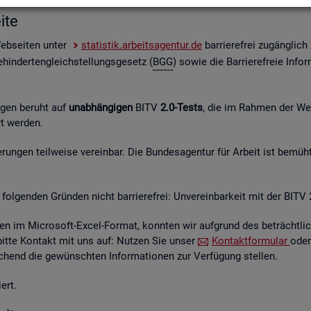
i­te
Web­sei­ten unter
sta­tis­tik.ar­beits­agen­tur.de
bar­rie­re­frei zu­gäng­lic
hin­der­ten­gleich­stel­lungs­ge­setz (
BGG
) sowie die Bar­rie­re­freie In­for
n­gen be­ruht auf
un­ab­hän­gi­gen
BITV
2.0-Tests
, die im Rah­men der Wei­t
hrt wer­den.
un­gen teil­wei­se ver­ein­bar. Die Bun­des­agen­tur für Ar­beit ist be­müht
fol­gen­den Grün­den nicht bar­rie­re­frei: Un­ver­ein­bar­keit mit der BITV 
­en im Mi­cro­soft-Excel-For­mat, konn­ten wir auf­grund des be­trächt­li­c
 bitte Kon­takt mit uns auf: Nut­zen Sie unser
Kon­takt­for­mu­lar
oder
hend die ge­wünsch­ten In­for­ma­tio­nen zur Ver­fü­gung stel­len.
ert.