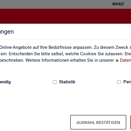
INHALT
lungen
Erklärung zur Barrierefreiheit
Online-Angebote auf Ihre Bedürfnisse anpassen. Zu diesem Zweck s
in. Entscheiden Sie bitte selbst, welche Cookies Sie zulassen. Di
eschrieben. Weitere Informationen erhalten Sie in unserer
Daten
:
GRUNDLAGEN
endig
Statistik
Per
Er­klä­rung zur Bar­rie­re­frei­heit
AUSWAHL BESTÄTIGEN
r­rie­re­frei­heit gilt für die unter
sta­tis­tik.ar­beits­agen­tur.de
ver­öf­f