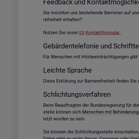
Feed­back und Kon­takt­mög­lich­ke
Sie möch­ten uns be­stehen­de Bar­rie­ren auf un­s
re­frei­heit er­hal­ten?
Nut­zen Sie unser
Kon­takt­for­mu­lar
.
Ge­bär­den­te­le­fo­nie und Schrift­te­
Für Men­schen mit Hör­be­ein­träch­ti­gun­gen gibt
Leich­te Spra­che
Diese Er­klä­rung zur Bar­rie­re­frei­heit fin­den Si
Schlich­tungs­ver­fah­ren
Beim Be­auf­trag­ten der Bun­des­re­gie­rung für di
stel­le kön­nen sich
Men­schen mit Be­hin­de­run­
letzt wor­den zu sein.
Sie kön­nen die Schlich­tungs­stel­le ein­schal­te
Dabei geht es nicht darum, Ge­win­ner oder Ver­lie