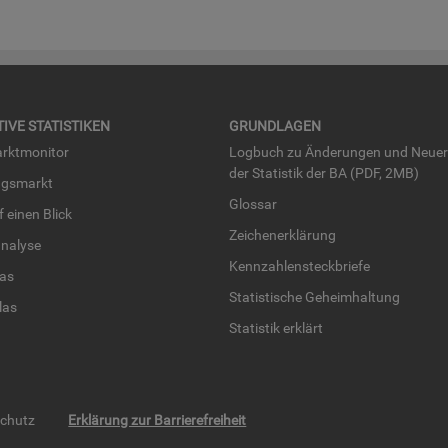
TI­VE STA­TIS­TI­KEN
GRUND­LA­GEN
rkt­mo­ni­tor
Log­buch zu Än­de­run­gen und Neue­
der Sta­tis­tik der BA (PDF, 2MB)
ngs­markt
Glos­sar
uf einen Blick
Zei­chen­er­klä­rung
na­ly­se
Kenn­zah­len­steck­brie­fe
­las
Sta­tis­ti­sche Ge­heim­hal­tung
­las
Sta­tis­tik er­klärt
schutz
Erklärung zur Barrierefreiheit