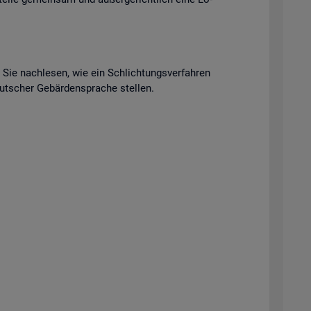
n Sie nach­le­sen, wie ein Schlich­tungs­ver­fah­ren
t­scher Ge­bär­den­spra­che stel­len.