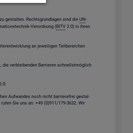
h zu ge­stal­ten. Rechts­grund­la­gen sind die
UN
-
­ma­ti­ons­tech­nik-Ver­ord­nung (
BITV
2.0) in ihren
er­ent­wick­lung an je­wei­li­gen Teil­be­rei­chen
, die ver­blei­ben­den Bar­rie­ren schnellst­mög­lich
2.0:
hen Auf­wan­des noch nicht bar­rie­re­frei ge­stal­
 rufen Sie uns an: +49 (0)911/179-3632. Wir