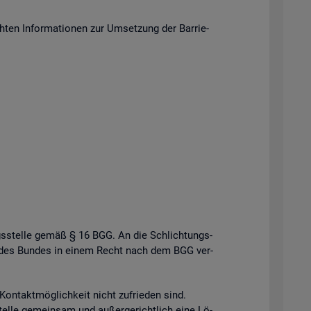
en In­for­ma­tio­nen zur Um­set­zung der Bar­rie­
gs­stel­le gemäß § 16 BGG. An die Schlich­tungs­
­le des Bun­des in einem Recht nach dem BGG ver­
n­takt­mög­lich­keit nicht zu­frie­den sind.
el­le ge­mein­sam und au­ßer­ge­richt­lich eine Lö­