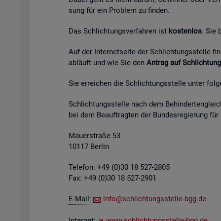
sung für ein Pro­blem zu fin­den.
Das Schlich­tungs­ver­fah­ren ist
kos­ten­los
. Sie
Auf der In­ter­net­sei­te der Schlich­tungs­stel­le 
ab­läuft und wie Sie den
An­trag auf Schlich­tung
Sie er­rei­chen die Schlich­tungs­stel­le unter fol­
Schlich­tungs­stel­le nach dem Be­hin­der­ten­gleich
bei dem Be­auf­trag­ten der Bun­des­re­gie­rung für
Mau­er­stra­ße 53
10117 Ber­lin
Te­le­fon: +49 (0)30 18 527-2805
Fax: +49 (0)30 18 527-2901
E-Mail
:
info@​sch​lich​tung​sste​lle-​bgg.​de
In­ter­net:
www.​sch​lich​tung​sste​lle-​bgg.​de