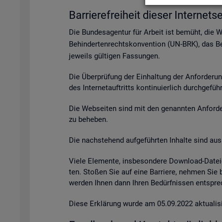
Bar­rie­re­frei­heit die­ser In­ter­net­se
Die Bun­des­agen­tur für Ar­beit ist be­müht, die 
Be­hin­der­ten­rechts­kon­ven­ti­on (UN-BRK), das Be­
je­weils gül­ti­gen Fas­sun­gen.
Die Über­prü­fung der Ein­hal­tung der An­for­de­ru
des In­ter­net­auf­tritts kon­ti­nu­ier­lich durch­ge­fü
Die Web­sei­ten sind mit den ge­nann­ten An­for­de­r
zu be­he­ben.
Die nach­ste­hend auf­ge­führ­ten In­hal­te sind aus 
Viele Ele­men­te, ins­be­son­de­re Down­load-Da­tei
ten. Sto­ßen Sie auf eine Bar­rie­re, neh­men Sie
wer­den Ihnen dann Ihren Be­dürf­nis­sen ent­spre­c
Diese Er­klä­rung wurde am 05.09.2022 ak­tua­li­si