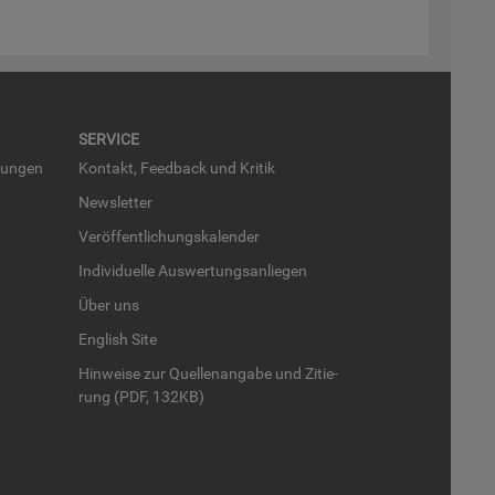
SER­VICE
run­gen
Kon­takt, Feed­back und Kri­tik
News­let­ter
Ver­öf­fent­li­chungs­ka­len­der
In­di­vi­du­el­le Aus­wer­tungs­an­lie­gen
Über uns
English Site
Hin­wei­se zur Quel­len­an­ga­be und Zi­tie­
rung (PDF, 132KB)