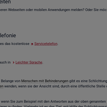
i­ten
e­ren Web­sei­ten oder mo­bi­len An­wen­dun­gen mel­den? Oder Sie möch­t
le­fo­nie
 es das kos­ten­lo­se
Ser­vice­te­le­fon
.
e auch in
Leich­ter Spra­che
.
e Be­lan­ge von
Men­schen mit Be­hin­de­run­gen
gibt es eine Schlich­tun
gen
wen­den, wenn sie der An­sicht sind, durch eine öf­fent­li­che Stel
n, wenn Sie zum Bei­spiel mit den Ant­wor­ten aus der oben ge­nann­ten Ko
­rer zu fin­den. Viel­mehr ist es das Ziel, mit Hilfe der Schlich­tungs­st