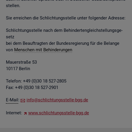
stel­len.
Sie er­rei­chen die Schlich­tungs­stel­le unter fol­gen­der Adres­se:
Schlich­tungs­stel­le nach dem Be­hin­der­ten­gleich­stel­lungs­ge­
setz
bei dem Be­auf­trag­ten der Bun­des­re­gie­rung für die Be­lan­ge
von
Men­schen mit Be­hin­de­run­gen
Mau­er­stra­ße 53
10117 Ber­lin
Te­le­fon: +49 (0)30 18 527-2805
Fax: +49 (0)30 18 527-2901
E-Mail
:
info@​sch​lich​tung​sste​lle-​bgg.​de
In­ter­net:
www.​sch​lich​tung​sste​lle-​bgg.​de