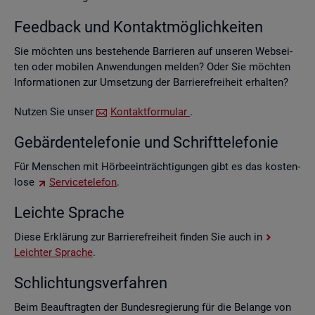
Feed­back und Kon­takt­mög­lich­kei­ten
Sie möch­ten uns be­stehen­de Bar­rie­ren auf un­se­ren Web­sei­
ten oder mo­bi­len An­wen­dun­gen mel­den? Oder Sie möch­ten
In­for­ma­tio­nen zur Um­set­zung der Bar­rie­re­frei­heit er­hal­ten?
Nut­zen Sie unser
Kon­takt­for­mu­lar
.
Ge­bär­den­te­le­fo­nie und Schrift­te­le­fo­nie
Für Men­schen mit Hör­be­ein­träch­ti­gun­gen gibt es das kos­ten­
lo­se
Ser­vice­te­le­fon
.
Leich­te Spra­che
Diese Er­klä­rung zur Bar­rie­re­frei­heit fin­den Sie auch in
Leich­ter Spra­che
.
Schlich­tungs­ver­fah­ren
Beim Be­auf­trag­ten der Bun­des­re­gie­rung für die Be­lan­ge von