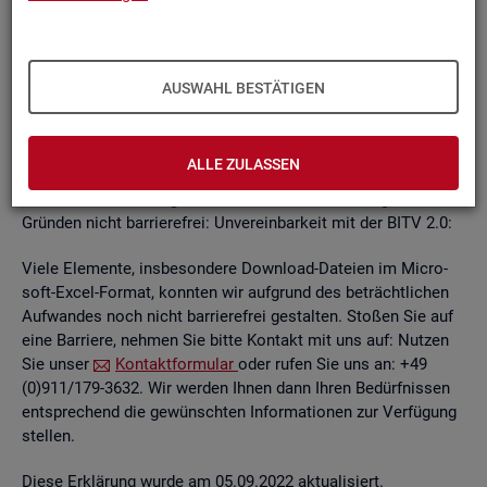
un­ab­hän­gi­gen
BITV
2.0-Tests
, die im Rah­men der Wei­ter­ent­
wick­lung an je­wei­li­gen Teil­be­rei­chen des In­ter­net­auf­tritts
kon­ti­nu­ier­lich durch­ge­führt wer­den.
AUSWAHL BESTÄTIGEN
Die Web­sei­ten sind mit den ge­nann­ten An­for­de­run­gen teil­
wei­se ver­ein­bar. Die Bun­des­agen­tur für Ar­beit ist be­müht, die
ver­blei­ben­den Bar­rie­ren schnellst­mög­lich zu be­he­ben.
ALLE ZULASSEN
Die nach­ste­hend auf­ge­führ­ten In­hal­te sind aus fol­gen­den
Grün­den nicht bar­rie­re­frei: Un­ver­ein­bar­keit mit der BITV 2.0:
Viele Ele­men­te, ins­be­son­de­re Down­load-Da­tei­en im Mi­cro­
soft-Excel-For­mat, konn­ten wir auf­grund des be­trächt­li­chen
Auf­wan­des noch nicht bar­rie­re­frei ge­stal­ten. Sto­ßen Sie auf
eine Bar­rie­re, neh­men Sie bitte Kon­takt mit uns auf: Nut­zen
Sie unser
Kon­takt­for­mu­lar
oder rufen Sie uns an: +49
(0)911/179-3632. Wir wer­den Ihnen dann Ihren Be­dürf­nis­sen
ent­spre­chend die ge­wünsch­ten In­for­ma­tio­nen zur Ver­fü­gung
stel­len.
Diese Er­klä­rung wurde am 05.09.2022 ak­tua­li­siert.