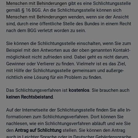
Men­schen mit Be­hin­de­run­gen
gibt es eine Schlich­tungs­stel­le
gemäß § 16 BGG. An die Schlich­tungs­stel­le kön­nen sich
Men­schen mit Be­hin­de­run­gen
wen­den, wenn sie der An­sicht
sind, durch eine öf­fent­li­che Stel­le des Bun­des in einem Recht
nach dem BGG ver­letzt wor­den zu sein.
Sie kön­nen die Schlich­tungs­stel­le ein­schal­ten, wenn Sie zum
Bei­spiel mit den Ant­wor­ten aus der oben ge­nann­ten Kon­takt­
mög­lich­keit nicht zu­frie­den sind. Dabei geht es nicht darum,
Ge­win­ner oder Ver­lie­rer zu fin­den. Viel­mehr ist es das Ziel,
mit Hilfe der Schlich­tungs­stel­le ge­mein­sam und au­ßer­ge­
richt­lich eine Lö­sung für ein Pro­blem zu fin­den.
Das Schlich­tungs­ver­fah­ren ist
kos­ten­los
. Sie brau­chen auch
kei­nen Rechts­bei­stand
.
Auf der In­ter­net­sei­te der Schlich­tungs­stel­le fin­den Sie alle In­
for­ma­tio­nen zum Schlich­tungs­ver­fah­ren. Dort kön­nen Sie
nach­le­sen, wie ein Schlich­tungs­ver­fah­ren ab­läuft und wie Sie
den
An­trag auf Schlich­tung
stel­len. Sie kön­nen den An­trag
auch in Leich­ter Spra­che oder in Deut­scher Ge­bär­den­spra­che